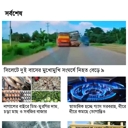
সর্বশেষ
সিলেটে দুই বাসের মুখোমুখি সংঘর্ষে নিহত বেড়ে ৯
নাগালের বাইরে ডিম-মুরগির দাম,
স্বাভাবিক হচ্ছে গ্যাস সরবরাহ, ধীরে
চড়া মাছ ও সবজির বাজার
ধীরে কমছে ভোগান্তিও