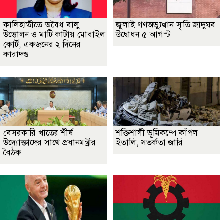
কালিহাতীতে অবৈধ বালু
জুলাই গণঅভ্যুত্থান স্মৃতি জাদুঘর
উত্তোলন ও মাটি কাটায় মোবাইল
উদ্বোধন ৫ আগস্ট
কোর্ট, একজনের ২ দিনের
কারাদণ্ড
বেসরকারি খাতের শীর্ষ
শক্তিশালী ভূমিকম্পে কাঁপল
উদ্যোক্তাদের সাথে প্রধানমন্ত্রীর
ইতালি, সতর্কতা জারি
বৈঠক