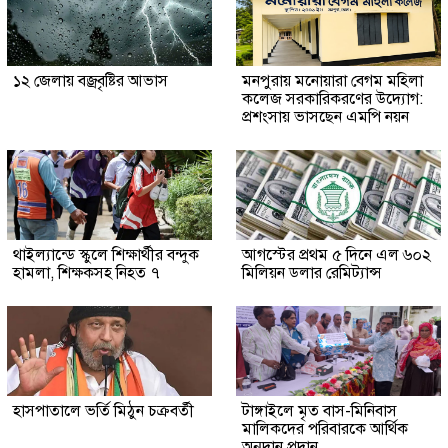
১২ জেলায় বজ্রবৃষ্টির আভাস
মনপুরায় মনোয়ারা বেগম মহিলা
কলেজ সরকারিকরণের উদ্যোগ:
প্রশংসায় ভাসছেন এমপি নয়ন
থাইল্যান্ডে স্কুলে শিক্ষার্থীর বন্দুক
আগস্টের প্রথম ৫ দিনে এল ৬০২
হামলা, শিক্ষকসহ নিহত ৭
মিলিয়ন ডলার রেমিট্যান্স
হাসপাতালে ভর্তি মিঠুন চক্রবর্তী
টাঙ্গাইলে মৃত বাস-মিনিবাস
মালিকদের পরিবারকে আর্থিক
অনুদান প্রদান