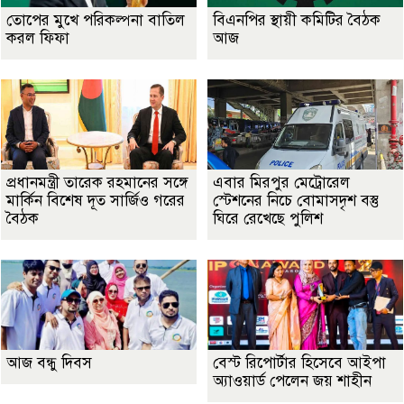
তোপের মুখে পরিকল্পনা বাতিল
বিএনপির স্থায়ী কমিটির বৈঠক
করল ফিফা
আজ
প্রধানমন্ত্রী তারেক রহমানের সঙ্গে
এবার মিরপুর মেট্রোরেল
মার্কিন বিশেষ দূত সার্জিও গরের
স্টেশনের নিচে বোমাসদৃশ বস্তু
বৈঠক
ঘিরে রেখেছে পুলিশ
আজ বন্ধু দিবস
বেস্ট রিপোর্টার হিসেবে আইপা
অ্যাওয়ার্ড পেলেন জয় শাহীন