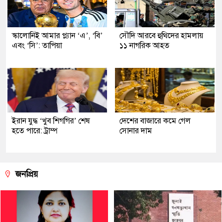
স্কালোনিই আমার প্ল্যান ‘এ’, ‘বি’
সৌদি আরবে হুথিদের হামলায়
এবং ‘সি’: তাপিয়া
১১ নাগরিক আহত
ইরান যুদ্ধ ‘খুব শিগগির’ শেষ
দেশের বাজারে কমে গেল
হতে পারে: ট্রাম্প
সোনার দাম
জনপ্রিয়