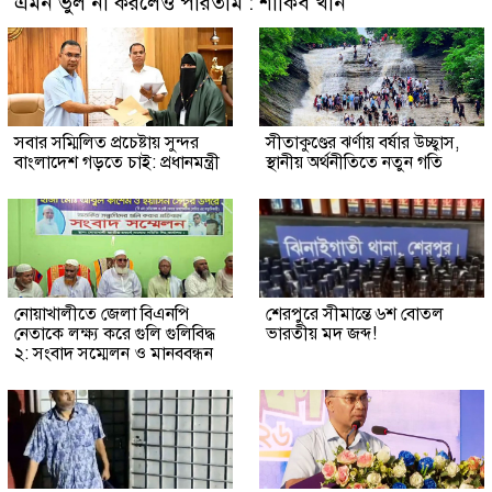
এমন ভুল না করলেও পারতাম : শাকিব খান
সবার সম্মিলিত প্রচেষ্টায় সুন্দর
সীতাকুণ্ডের ঝর্ণায় বর্ষার উচ্ছ্বাস,
বাংলাদেশ গড়তে চাই: প্রধানমন্ত্রী
স্থানীয় অর্থনীতিতে নতুন গতি
নোয়াখালীতে জেলা বিএনপি
শেরপুরে সীমান্তে ৬শ বোতল
নেতাকে লক্ষ্য করে গুলি গুলিবিদ্ধ
ভারতীয় মদ জব্দ!
২: সংবাদ সম্মেলন ও মানববন্ধন