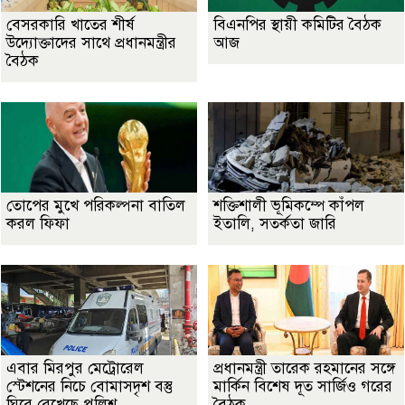
বেসরকারি খাতের শীর্ষ
বিএনপির স্থায়ী কমিটির বৈঠক
উদ্যোক্তাদের সাথে প্রধানমন্ত্রীর
আজ
বৈঠক
তোপের মুখে পরিকল্পনা বাতিল
শক্তিশালী ভূমিকম্পে কাঁপল
করল ফিফা
ইতালি, সতর্কতা জারি
এবার মিরপুর মেট্রোরেল
প্রধানমন্ত্রী তারেক রহমানের সঙ্গে
স্টেশনের নিচে বোমাসদৃশ বস্তু
মার্কিন বিশেষ দূত সার্জিও গরের
ঘিরে রেখেছে পুলিশ
বৈঠক