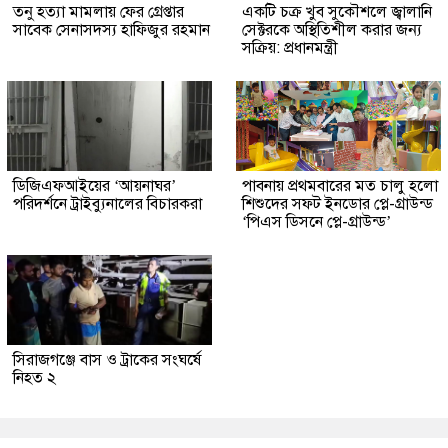
তনু হত্যা মামলায় ফের গ্রেপ্তার
একটি চক্র খুব সুকৌশলে জ্বালানি
সাবেক সেনাসদস্য হাফিজুর রহমান
সেক্টরকে অস্থিতিশীল করার জন্য
সক্রিয়: প্রধানমন্ত্রী
ডিজিএফআইয়ের ‘আয়নাঘর’
পাবনায় প্রথমবারের মত চালু হলো
পরিদর্শনে ট্রাইব্যুনালের বিচারকরা
শিশুদের সফট ইনডোর প্লে-গ্রাউন্ড
‘পিএস ডিসনে প্লে-গ্রাউন্ড’
সিরাজগঞ্জে বাস ও ট্রাকের সংঘর্ষে
নিহত ২