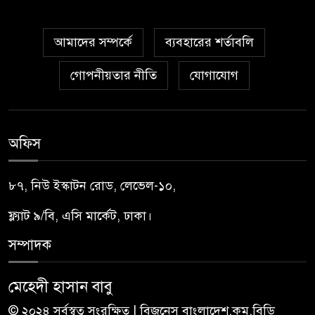
আমাদের সম্পর্কে
ব্যবহারের শর্তাবলি
গোপনীয়তার নীতি
যোগাযোগ
অফিস
৮৭, নিউ ইস্কাটন রোড, লেভেল-১০,
ফ্ল্যাট ৯/বি, এসি মার্কেট, ঢাকা।
সম্পাদক
মেহেদী হাসান বাবু
© ২০২৪ সর্বস্বত্ব সংরক্ষিত | বিজনেস বাংলাদেশ.কম.বিডি