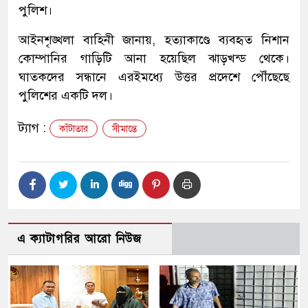
পুলিশ।
আইনশৃঙ্খলা বাহিনী জানায়, হত্যাকাণ্ডে ব্যবহৃত নিশান
কোম্পানির গাড়িটি আনা হয়েছিল ঝাড়খন্ড থেকে।
ঘাতকদের সন্ধানে এরইমধ্যে উত্তর প্রদেশে পৌঁছেছে
পুলিশের একটি দল।
ট্যাগ :
কাঁটাতার
সীমান্তে
এ ক্যাটাগরির আরো নিউজ