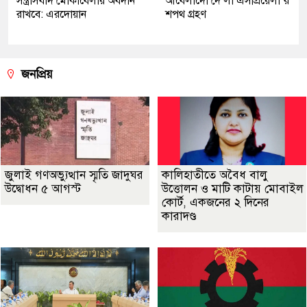
সন্ত্রাসবাদ মোকাবেলায় অবদান
আবেলার্দো দে লা এসপ্রিয়েলা’র
রাখবে: এরদোয়ান
শপথ গ্রহণ
জনপ্রিয়
জুলাই গণঅভ্যুত্থান স্মৃতি জাদুঘর
কালিহাতীতে অবৈধ বালু
উদ্বোধন ৫ আগস্ট
উত্তোলন ও মাটি কাটায় মোবাইল
কোর্ট, একজনের ২ দিনের
কারাদণ্ড