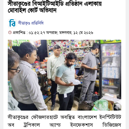
সীতাকুণ্ডের বিআইটিআইডি প্রতিষ্ঠান এলাকায়
মোবাইল কোর্ট অভিযান
সীতাকুণ্ড প্রতিনিধি
প্রকাশিত : ০১:৫২:২৭ অপরাহ্ন, মঙ্গলবার, ১২ মে ২০২৬
সীতাকুণ্ডের ফৌজদারহাটে অবস্থিত বাংলাদেশ ইনস্টিটিউট
অব ট্রপিকাল অ্যান্ড ইনফেকশাস ডিজিজেস