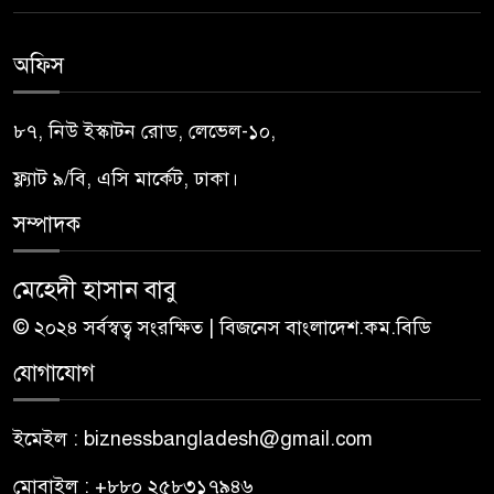
অফিস
৮৭, নিউ ইস্কাটন রোড, লেভেল-১০,
ফ্ল্যাট ৯/বি, এসি মার্কেট, ঢাকা।
সম্পাদক
মেহেদী হাসান বাবু
© ২০২৪ সর্বস্বত্ব সংরক্ষিত | বিজনেস বাংলাদেশ.কম.বিডি
যোগাযোগ
ইমেইল : biznessbangladesh@gmail.com
মোবাইল : +৮৮০ ২৫৮৩১৭৯৪৬