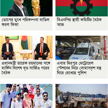
তোপের মুখে পরিকল্পনা বাতিল
বিএনপির স্থায়ী কমিটির বৈঠক
করল ফিফা
আজ
প্রধানমন্ত্রী তারেক রহমানের সঙ্গে
এবার মিরপুর মেট্রোরেল
মার্কিন বিশেষ দূত সার্জিও গরের
স্টেশনের নিচে বোমাসদৃশ বস্তু
বৈঠক
ঘিরে রেখেছে পুলিশ