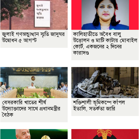
জুলাই গণঅভ্যুত্থান স্মৃতি জাদুঘর
কালিহাতীতে অবৈধ বালু
উদ্বোধন ৫ আগস্ট
উত্তোলন ও মাটি কাটায় মোবাইল
কোর্ট, একজনের ২ দিনের
কারাদণ্ড
বেসরকারি খাতের শীর্ষ
শক্তিশালী ভূমিকম্পে কাঁপল
উদ্যোক্তাদের সাথে প্রধানমন্ত্রীর
ইতালি, সতর্কতা জারি
বৈঠক