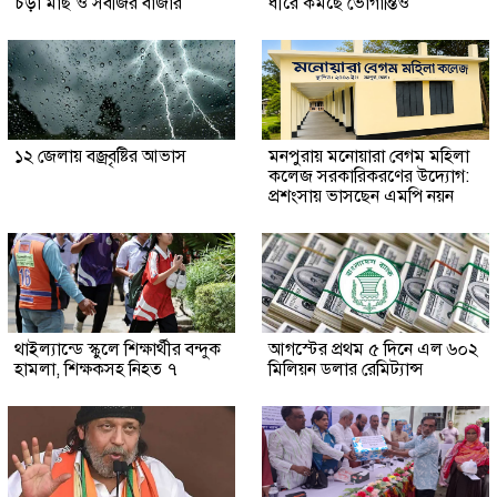
চড়া মাছ ও সবজির বাজার
ধীরে কমছে ভোগান্তিও
১২ জেলায় বজ্রবৃষ্টির আভাস
মনপুরায় মনোয়ারা বেগম মহিলা
কলেজ সরকারিকরণের উদ্যোগ:
প্রশংসায় ভাসছেন এমপি নয়ন
থাইল্যান্ডে স্কুলে শিক্ষার্থীর বন্দুক
আগস্টের প্রথম ৫ দিনে এল ৬০২
হামলা, শিক্ষকসহ নিহত ৭
মিলিয়ন ডলার রেমিট্যান্স