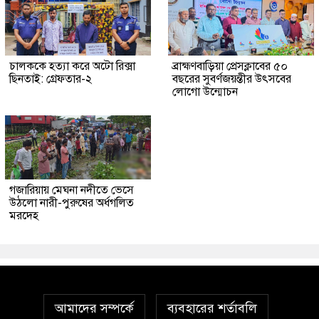
চালককে হত্যা করে অটো রিক্সা
ব্রাহ্মণবাড়িয়া প্রেসক্লাবের ৫০
ছিনতাই: গ্রেফতার-২
বছরের সুবর্ণজয়ন্তীর উৎসবের
লোগো উন্মোচন
গজারিয়ায় মেঘনা নদীতে ভেসে
উঠলো নারী-পুরুষের অর্ধগলিত
মরদেহ
আমাদের সম্পর্কে
ব্যবহারের শর্তাবলি