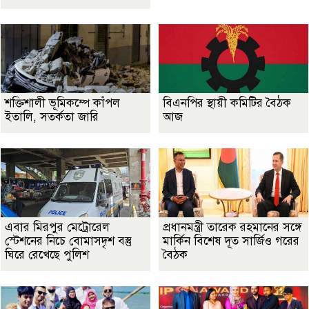
শক্তিশালী ভূমিকম্পে কাঁপল
বিএনপির স্থায়ী কমিটির বৈঠক
ইতালি, সতর্কতা জারি
আজ
এবার মিরপুর মেট্রোরেল
প্রধানমন্ত্রী তারেক রহমানের সঙ্গে
স্টেশনের নিচে বোমাসদৃশ বস্তু
মার্কিন বিশেষ দূত সার্জিও গরের
ঘিরে রেখেছে পুলিশ
বৈঠক