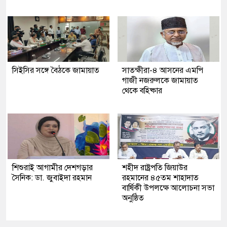
সিইসির সঙ্গে বৈঠকে জামায়াত
সাতক্ষীরা-৪ আসনের এমপি
গাজী নজরুলকে জামায়াত
থেকে বহিষ্কার
শিশুরাই আগামীর দেশগড়ার
শহীদ রাষ্ট্রপতি জিয়াউর
সৈনিক: ডা. জুবাইদা রহমান
রহমানের ৪৫তম শাহাদাত
বার্ষিকী উপলক্ষে আলোচনা সভা
অনুষ্ঠিত