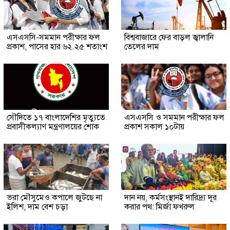
এসএসসি-সমমান পরীক্ষার ফল
বিশ্ববাজারে ফের বাড়ল জ্বালানি
প্রকাশ, পাসের হার ৬২.২৫ শতাংশ
তেলের দাম
সৌ‌দিতে ১৭ বাংলাদেশির মৃত্যুতে
এসএসসি ও সমমান পরীক্ষার ফল
প্রবাসীকল্যাণ মন্ত্রণালয়ের শোক
প্রকাশ সকাল ১০টায়
ভরা মৌসুমেও কপালে জুটছে না
দান নয়, কর্মসংস্থানই দারিদ্র্য দূর
ইলিশ, দাম বেশ চড়া
করার পথ: মির্জা ফখরুল