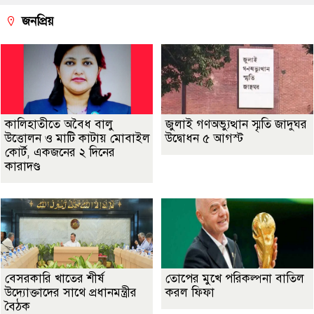
জনপ্রিয়
কালিহাতীতে অবৈধ বালু
জুলাই গণঅভ্যুত্থান স্মৃতি জাদুঘর
উত্তোলন ও মাটি কাটায় মোবাইল
উদ্বোধন ৫ আগস্ট
কোর্ট, একজনের ২ দিনের
কারাদণ্ড
বেসরকারি খাতের শীর্ষ
তোপের মুখে পরিকল্পনা বাতিল
উদ্যোক্তাদের সাথে প্রধানমন্ত্রীর
করল ফিফা
বৈঠক