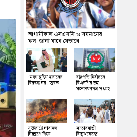
আগামীকাল এসএসসি ও সমমানের
ফল, জানা যাবে যেভাবে
‘মক্কা চুক্তি’ ইরানের
রাষ্ট্রপতি নির্বাচনে
বিরুদ্ধে নয় : তুরস্ক
বিএনপির দুই
মনোনয়নপত্র সংগ্রহ
যুক্তরাষ্ট্রে দাবানল
মাতারবাড়ী
নিয়ন্ত্রণে গিয়ে
বিদ্যুৎকেন্দ্রে