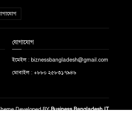
োগাযোগ
যোগাযোগ
ইমেইল : biznessbangladesh@gmail.com
মোবাইল : +৮৮০ ২৫৮৩১৭৯৪৬
Theme Developed BY
Business Bangladesh IT