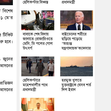
হেলিকপ্টার বিধ্বস্ত
প্রধানমন্ত্রী
ট বিশেষ
৩১ মে’র
বাবাকে শেষ বিদায়
বাইডেনের শরীরে
র টিকিট
জানাতে রোজারিওতে
ছড়িয়ে পড়েছে
ুরু হবে।
মেসি, ডি পলের গোল
‘অত্যন্ত
উৎসর্গ
যন্ত্রণাদায়ক’ক্যানসার
১ জুনের
র আসনের
হেলিকপ্টারে
হরমুজ খুলতে
প্রতিজন
মহেশখালীর পথে
যুক্তরাষ্ট্রকে যেসব শর্ত
ি আসনের
প্রধানমন্ত্রী
দিল ইরান