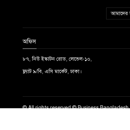
আমাদের স
অফিস
৮৭, নিউ ইস্কাটন রোড, লেভেল-১০,
ফ্ল্যাট ৯/বি, এসি মার্কেট, ঢাকা।
© All rights reserved © Business Bangladesh