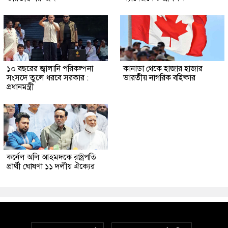
১০ বছরের জ্বালানি পরিকল্পনা
কানাডা থেকে হাজার হাজার
সংসদে তুলে ধরবে সরকার :
ভারতীয় নাগরিক বহিষ্কার
প্রধানমন্ত্রী
কর্নেল অলি আহমদকে রাষ্ট্রপতি
প্রার্থী ঘোষণা ১১ দলীয় ঐক্যের