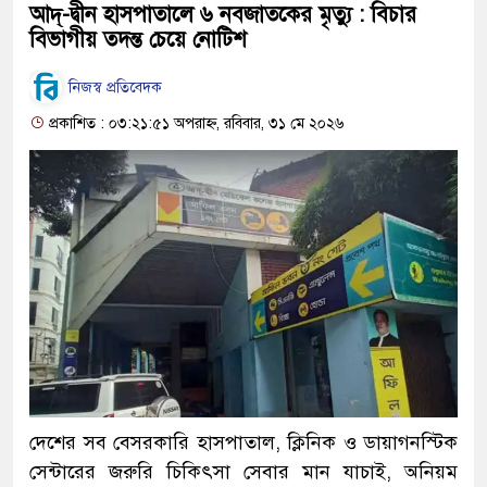
আদ্-দ্বীন হাসপাতালে ৬ নবজাতকের মৃত্যু : বিচার
বিভাগীয় তদন্ত চেয়ে নোটিশ
নিজস্ব প্রতিবেদক
প্রকাশিত : ০৩:২১:৫১ অপরাহ্ন, রবিবার, ৩১ মে ২০২৬
দেশের সব বেসরকারি হাসপাতাল, ক্লিনিক ও ডায়াগনস্টিক
সেন্টারের জরুরি চিকিৎসা সেবার মান যাচাই, অনিয়ম