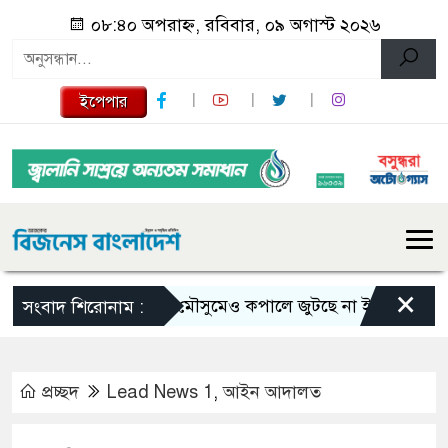
০৮:৪০ অপরাহ্ন, রবিবার, ০৯ অগাস্ট ২০২৬
ইপেপার
×
ভরা মৌসুমেও কপালে জুটছে না ইলিশ, দাম বেশ চড়া
সংবাদ শিরোনাম :
প্রচ্ছদ
Lead News 1
,
আইন আদালত