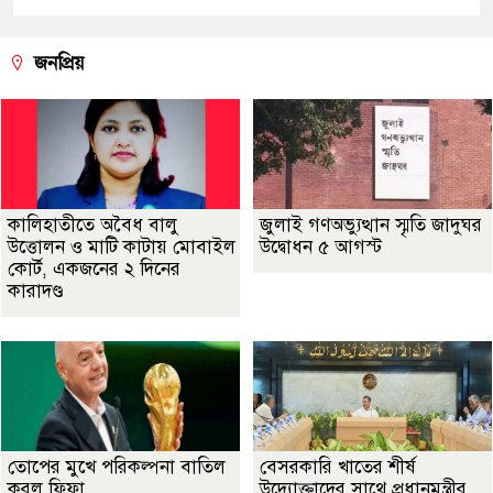
জনপ্রিয়
কালিহাতীতে অবৈধ বালু
জুলাই গণঅভ্যুত্থান স্মৃতি জাদুঘর
উত্তোলন ও মাটি কাটায় মোবাইল
উদ্বোধন ৫ আগস্ট
কোর্ট, একজনের ২ দিনের
কারাদণ্ড
তোপের মুখে পরিকল্পনা বাতিল
বেসরকারি খাতের শীর্ষ
করল ফিফা
উদ্যোক্তাদের সাথে প্রধানমন্ত্রীর