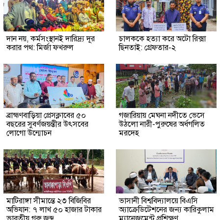
দান নয়, কর্মসংস্থানই দারিদ্র্য দূর
চালককে হত্যা করে অটো রিক্সা
করার পথ: মির্জা ফখরুল
ছিনতাই: গ্রেফতার-২
ব্রাহ্মণবাড়িয়া প্রেসক্লাবের ৫০
গজারিয়ায় মেঘনা নদীতে ভেসে
বছরের সুবর্ণজয়ন্তীর উৎসবের
উঠলো নারী-পুরুষের অর্ধগলিত
লোগো উন্মোচন
মরদেহ
মাটিরাঙ্গা সীমান্তে ২৩ বিজিবির
ভাসানী বিশ্ববিদ্যালয়ে বিএসি
অভিযান: ৭ লাখ ৫০ হাজার টাকার
অ্যাক্রেডিটেশনের জন্য কারিকুলাম
ভারতীয় গরু জব্দ
ম্যানেজমেন্ট প্রশিক্ষণ