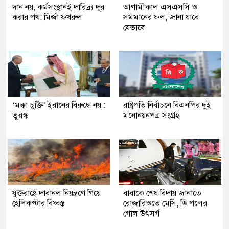
দান নয়, কর্মসংস্থানই দারিদ্র্য দূর
আগামীকাল এসএসসি ও
করার পথ: মির্জা ফখরুল
সমমানের ফল, জানা যাবে
যেভাবে
‘মক্কা চুক্তি’ ইরানের বিরুদ্ধে নয় :
রাষ্ট্রপতি নির্বাচনে বিএনপির দুই
তুরস্ক
মনোনয়নপত্র সংগ্রহ
যুক্তরাষ্ট্রে দাবানল নিয়ন্ত্রণে গিয়ে
বাবাকে শেষ বিদায় জানাতে
হেলিকপ্টার বিধ্বস্ত
রোজারিওতে মেসি, ডি পলের
গোল উৎসর্গ