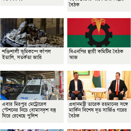
বৈঠক
শক্তিশালী ভূমিকম্পে কাঁপল
বিএনপির স্থায়ী কমিটির বৈঠক
ইতালি, সতর্কতা জারি
আজ
এবার মিরপুর মেট্রোরেল
প্রধানমন্ত্রী তারেক রহমানের সঙ্গে
স্টেশনের নিচে বোমাসদৃশ বস্তু
মার্কিন বিশেষ দূত সার্জিও গরের
ঘিরে রেখেছে পুলিশ
বৈঠক