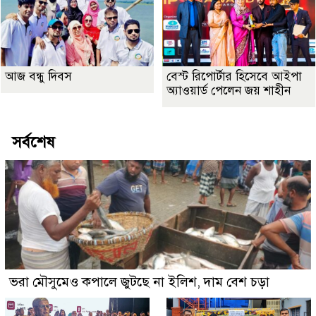
আজ বন্ধু দিবস
বেস্ট রিপোর্টার হিসেবে আইপা
অ্যাওয়ার্ড পেলেন জয় শাহীন
সর্বশেষ
ভরা মৌসুমেও কপালে জুটছে না ইলিশ, দাম বেশ চড়া