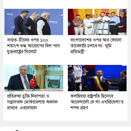
ভারত-চীনের ওপর ১০০
বাংলাদেশের ওপর আর কোনো
শতাংশ শুল্ক আরোপের বিল পাস
তাবেদারি চলবে না- ভূমি
যুক্তরাষ্ট্রের সিনেটে
প্রতিমন্ত্রী
প্রতিরক্ষা চুক্তি নিরাপত্তা ও
কলম্বিয়ার রাষ্ট্রপতি হিসেবে
সন্ত্রাসবাদ মোকাবেলায় অবদান
আবেলার্দো দে লা এসপ্রিয়েলা’র
রাখবে: এরদোয়ান
শপথ গ্রহণ