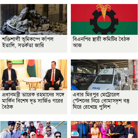
শক্তিশালী ভূমিকম্পে কাঁপল
বিএনপির স্থায়ী কমিটির বৈঠক
ইতালি, সতর্কতা জারি
আজ
প্রধানমন্ত্রী তারেক রহমানের সঙ্গে
এবার মিরপুর মেট্রোরেল
মার্কিন বিশেষ দূত সার্জিও গরের
স্টেশনের নিচে বোমাসদৃশ বস্তু
বৈঠক
ঘিরে রেখেছে পুলিশ