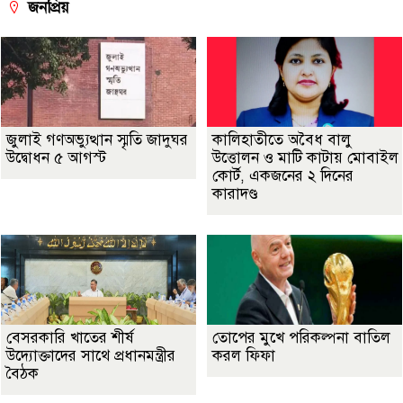
জনপ্রিয়
জুলাই গণঅভ্যুত্থান স্মৃতি জাদুঘর
কালিহাতীতে অবৈধ বালু
উদ্বোধন ৫ আগস্ট
উত্তোলন ও মাটি কাটায় মোবাইল
কোর্ট, একজনের ২ দিনের
কারাদণ্ড
বেসরকারি খাতের শীর্ষ
তোপের মুখে পরিকল্পনা বাতিল
উদ্যোক্তাদের সাথে প্রধানমন্ত্রীর
করল ফিফা
বৈঠক