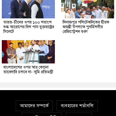
ভারত-চীনের ওপর ১০০ শতাংশ
দিনাজপুর পলিটেকনিকের হীরক
শুল্ক আরোপের বিল পাস যুক্তরাষ্ট্রের
জয়ন্তী উপলক্ষে পুনর্মিলনীর
সিনেটে
রেজিস্ট্রেশন শুরু!
বাংলাদেশের ওপর আর কোনো
তাবেদারি চলবে না- ভূমি প্রতিমন্ত্রী
আমাদের সম্পর্কে
ব্যবহারের শর্তাবলি