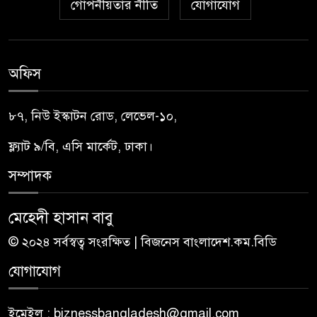
গোপনীয়তার নীতি
যোগাযোগ
অফিস
৮৭, নিউ ইস্কাটন রোড, লেভেল-১০,
ফ্ল্যাট ৯/বি, এসি মার্কেট, ঢাকা।
সম্পাদক
মেহেদী হাসান বাবু
© ২০২৪ সর্বস্বত্ব সংরক্ষিত | বিজনেস বাংলাদেশ.কম.বিডি
যোগাযোগ
ইমেইল : biznessbangladesh@gmail.com