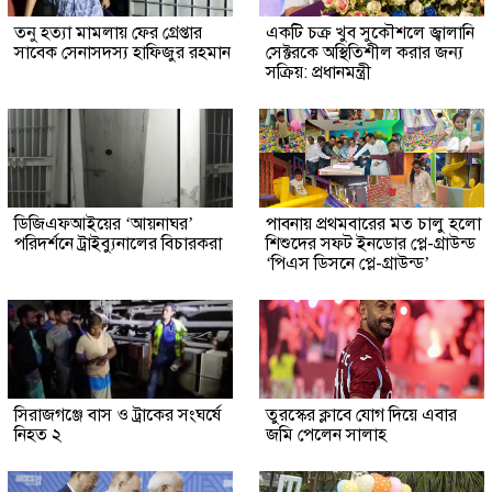
তনু হত্যা মামলায় ফের গ্রেপ্তার
একটি চক্র খুব সুকৌশলে জ্বালানি
সাবেক সেনাসদস্য হাফিজুর রহমান
সেক্টরকে অস্থিতিশীল করার জন্য
সক্রিয়: প্রধানমন্ত্রী
ডিজিএফআইয়ের ‘আয়নাঘর’
পাবনায় প্রথমবারের মত চালু হলো
পরিদর্শনে ট্রাইব্যুনালের বিচারকরা
শিশুদের সফট ইনডোর প্লে-গ্রাউন্ড
‘পিএস ডিসনে প্লে-গ্রাউন্ড’
সিরাজগঞ্জে বাস ও ট্রাকের সংঘর্ষে
তুরস্কের ক্লাবে যোগ দিয়ে এবার
নিহত ২
জমি পেলেন সালাহ