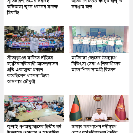
স্মৃতিচারণ: গুমের ভয়াবহ
অভিযানে ৮০০ ঘনফুট বালু ও
অভিজ্ঞতা তুলে ধরলেন মারুফ
সরঞ্জাম জব্দ
মিয়াজি
সীতাকুণ্ডের মাটিতে দাঁড়িয়ে
মাটিরাঙ্গা জোনের উদ্যোগে
ফ্যাসিবাদবিরোধী আন্দোলনের
চিকিৎসা সেবা ও শিক্ষার্থীদের
প্রতি একাত্মতা প্রকাশ
মাঝে শিক্ষা সামগ্রী বিতরন
করেছিলেন খালেদা জিয়া-
আসলাম চৌধুরী
জুলাই গণঅভ্যুত্থানের দ্বিতীয় বর্ষ
ঢাকার চারপাশের নদীদূষণ
উপলক্ষে প্রেসক্লাব ও সাংবাদিক
রোধে কর্মপরিকল্পনা তৈরির