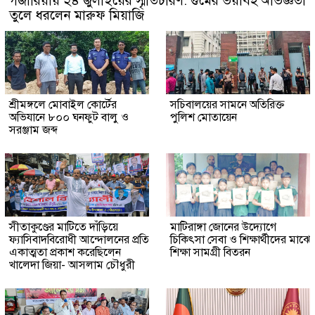
গজারিয়ায় ২৪ জুলাইয়ের স্মৃতিচারণ: গুমের ভয়াবহ অভিজ্ঞতা
তুলে ধরলেন মারুফ মিয়াজি
শ্রীমঙ্গলে মোবাইল কোর্টের
সচিবালয়ের সামনে অতিরিক্ত
অভিযানে ৮০০ ঘনফুট বালু ও
পুলিশ মোতায়েন
সরঞ্জাম জব্দ
সীতাকুণ্ডের মাটিতে দাঁড়িয়ে
মাটিরাঙ্গা জোনের উদ্যোগে
ফ্যাসিবাদবিরোধী আন্দোলনের প্রতি
চিকিৎসা সেবা ও শিক্ষার্থীদের মাঝে
একাত্মতা প্রকাশ করেছিলেন
শিক্ষা সামগ্রী বিতরন
খালেদা জিয়া- আসলাম চৌধুরী