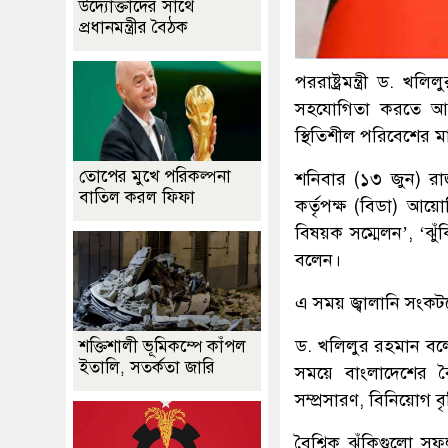
উদ্যোক্তাদের সাথে
প্রধানমন্ত্রীর বৈঠক
পররাষ্ট্রমন্ত্রী ড. 
সহযোগিতা করতে আগ্র
স্থিতিশীল পরিবেশের মা
তোপের মুখে পরিকল্পনা
শনিবার (১৩ জুন) রাজ
বাতিল করল ফিফা
কর্তৃপক্ষ (বিডা) আয়ো
বিষয়ক সম্মেলন’, ‘ঝুঁ
বলেন।
এ সময় জ্বালানি সংকটকে
ড. খলিলুর রহমান বলেন
শক্তিশালী ভূমিকম্পে কাঁপল
ইতালি, সতর্কতা জারি
সময়ে বাংলাদেশের বৈ
সম্প্রসারণ, বিনিয়োগ বৃদ
বৈশ্বিক ঝুঁকিগুলো 