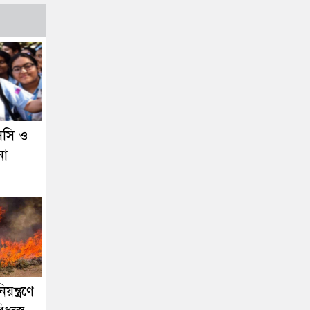
সি ও
না
িয়ন্ত্রণে