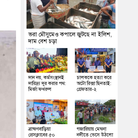
ভরা মৌসুমেও কপালে জুটছে না ইলিশ,
দাম বেশ চড়া
দান নয়, কর্মসংস্থানই
চালককে হত্যা করে
দারিদ্র্য দূর করার পথ:
অটো রিক্সা ছিনতাই:
মির্জা ফখরুল
গ্রেফতার-২
ব্রাহ্মণবাড়িয়া
গজারিয়ায় মেঘনা
প্রেসক্লাবের ৫০
নদীতে ভেসে উঠলো