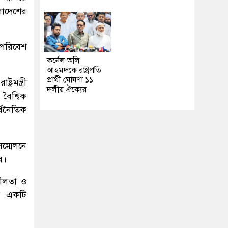
লাদেশের
 পরিবেশ
কর্নেল অলি
আহমদকে রাষ্ট্রপতি
প্রার্থী ঘোষণা ১১
রমন্ত্রী
দলীয় ঐক্যের
বৈশ্বিক
্থনৈতিক
ম্মেলনে
ে।
িশীলতা ও
ের একটি