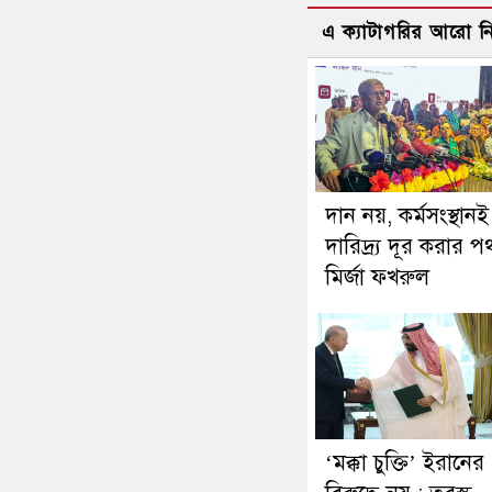
এ ক্যাটাগরির আরো 
দান নয়, কর্মসংস্থানই
দারিদ্র্য দূর করার প
মির্জা ফখরুল
‘মক্কা চুক্তি’ ইরানের