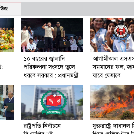
নিউজ
১০ বছরের জ্বালানি
আগামীকাল এসএস
থ:
পরিকল্পনা সংসদে তুলে
সমমানের ফল, জা
ধরবে সরকার : প্রধানমন্ত্রী
যাবে যেভাবে
রাষ্ট্রপতি নির্বাচনে
যুক্তরাষ্ট্রে দাবানল ন