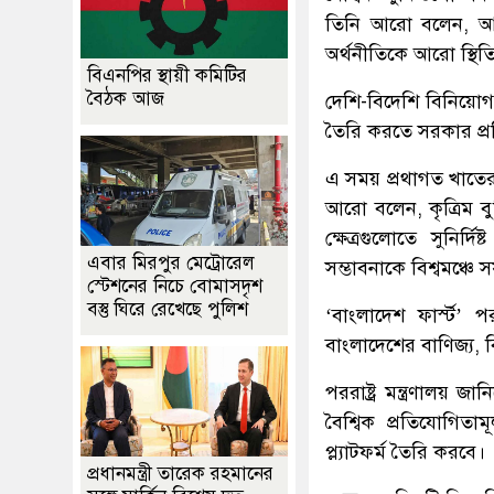
তিনি আরো বলেন, আন্তর
অর্থনীতিকে আরো স্থি
বিএনপির স্থায়ী কমিটির
বৈঠক আজ
দেশি-বিদেশি বিনিয়োগক
তৈরি করতে সরকার প্রত
এ সময় প্রথাগত খাতের ব
আরো বলেন, কৃত্রিম বু
ক্ষেত্রগুলোতে সুনির
এবার মিরপুর মেট্রোরেল
সম্ভাবনাকে বিশ্বমঞ্চ
স্টেশনের নিচে বোমাসদৃশ
বস্তু ঘিরে রেখেছে পুলিশ
‘বাংলাদেশ ফার্স্ট’ 
বাংলাদেশের বাণিজ্য,
পররাষ্ট্র মন্ত্রণালয় জ
বৈশ্বিক প্রতিযোগি
প্ল্যাটফর্ম তৈরি করবে।
প্রধানমন্ত্রী তারেক রহমানের