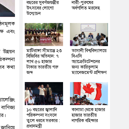
বছরের সুবর্ণজয়ন্তীর
নারী-পুরুষের
উৎসবের লোগো
অর্ধগলিত মরদেহ
উন্মোচন
গঠনমূলক
ক্ষ এবং
মাটিরাঙ্গা সীমান্তে ২৩
ভাসানী বিশ্ববিদ্যালয়ে
 উন্নয়ন
বিজিবির অভিযান: ৭
বিএসি
রিকল্পনা
লাখ ৫০ হাজার
অ্যাক্রেডিটেশনের
 এসব কথা
টাকার ভারতীয় গরু
জন্য কারিকুলাম
জব্দ
ম্যানেজমেন্ট প্রশিক্ষণ
ালেঞ্জিং
বাণিজ্য
১০ বছরের জ্বালানি
কানাডা থেকে হাজার
কার।
পরিকল্পনা সংসদে
হাজার ভারতীয়
তুলে ধরবে সরকার :
নাগরিক বহিষ্কার
প্রধানমন্ত্রী
 জানিয়ে