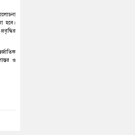
 আলোচনা
না হবে।
বৃদ্ধির
তর্জাতিক
ান্তর ও