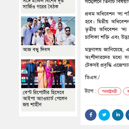
সঙ্গে মার্কিন বিশেষ দূত
সম্মেলনে তিনটি বিষয়ভি
সার্জিও গরের বৈঠক
প্রথম অধিবেশন ‘দ্য প
হবে। দ্বিতীয় অধিবে
তৃতীয় অধিবেশন ‘দ্য ন
চালিকা শক্তি এবং উদ্
মন্ত্রণালয় জানিয়েছে,
আজ বন্ধু দিবস
অংশীদারদের মধ্যে স
টেকসই প্রবৃদ্ধি এজেন্
ডিএস./
ট্যাগ :
পররাষ্ট্রমন্ত্রী
ব
বেস্ট রিপোর্টার হিসেবে
আইপা অ্যাওয়ার্ড পেলেন
জয় শাহীন