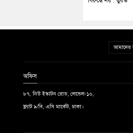
বিরুদ্ধে নয় : তুরস্ক
আমাদের স
অফিস
৮৭, নিউ ইস্কাটন রোড, লেভেল-১০,
ফ্ল্যাট ৯/বি, এসি মার্কেট, ঢাকা।