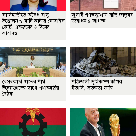
কালিহাতীতে অবৈধ বালু
জুলাই গণঅভ্যুত্থান স্মৃতি জাদুঘর
উত্তোলন ও মাটি কাটায় মোবাইল
উদ্বোধন ৫ আগস্ট
কোর্ট, একজনের ২ দিনের
কারাদণ্ড
বেসরকারি খাতের শীর্ষ
শক্তিশালী ভূমিকম্পে কাঁপল
উদ্যোক্তাদের সাথে প্রধানমন্ত্রীর
ইতালি, সতর্কতা জারি
বৈঠক