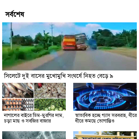
সর্বশেষ
সিলেটে দুই বাসের মুখোমুখি সংঘর্ষে নিহত বেড়ে ৯
নাগালের বাইরে ডিম-মুরগির দাম,
স্বাভাবিক হচ্ছে গ্যাস সরবরাহ, ধীরে
চড়া মাছ ও সবজির বাজার
ধীরে কমছে ভোগান্তিও