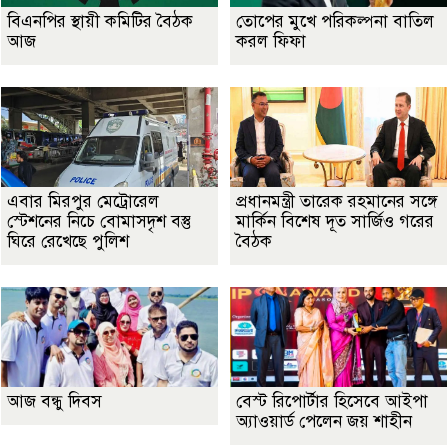
বিএনপির স্থায়ী কমিটির বৈঠক
তোপের মুখে পরিকল্পনা বাতিল
আজ
করল ফিফা
এবার মিরপুর মেট্রোরেল
প্রধানমন্ত্রী তারেক রহমানের সঙ্গে
স্টেশনের নিচে বোমাসদৃশ বস্তু
মার্কিন বিশেষ দূত সার্জিও গরের
ঘিরে রেখেছে পুলিশ
বৈঠক
আজ বন্ধু দিবস
বেস্ট রিপোর্টার হিসেবে আইপা
অ্যাওয়ার্ড পেলেন জয় শাহীন