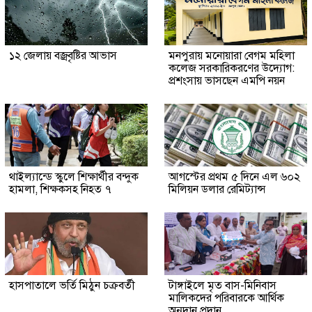
১২ জেলায় বজ্রবৃষ্টির আভাস
মনপুরায় মনোয়ারা বেগম মহিলা
কলেজ সরকারিকরণের উদ্যোগ:
প্রশংসায় ভাসছেন এমপি নয়ন
থাইল্যান্ডে স্কুলে শিক্ষার্থীর বন্দুক
আগস্টের প্রথম ৫ দিনে এল ৬০২
হামলা, শিক্ষকসহ নিহত ৭
মিলিয়ন ডলার রেমিট্যান্স
হাসপাতালে ভর্তি মিঠুন চক্রবর্তী
টাঙ্গাইলে মৃত বাস-মিনিবাস
মালিকদের পরিবারকে আর্থিক
অনুদান প্রদান