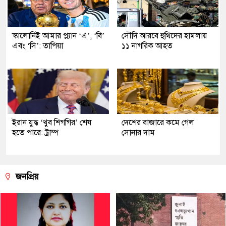
স্কালোনিই আমার প্ল্যান ‘এ’, ‘বি’
সৌদি আরবে হুথিদের হামলায়
এবং ‘সি’: তাপিয়া
১১ নাগরিক আহত
ইরান যুদ্ধ ‘খুব শিগগির’ শেষ
দেশের বাজারে কমে গেল
হতে পারে: ট্রাম্প
সোনার দাম
জনপ্রিয়