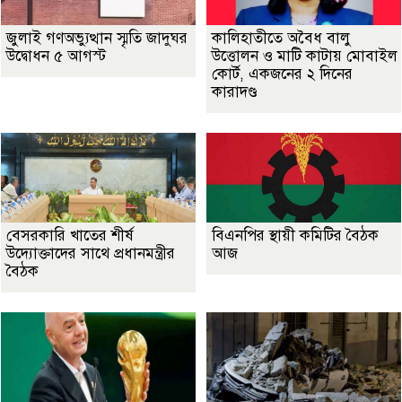
জুলাই গণঅভ্যুত্থান স্মৃতি জাদুঘর
কালিহাতীতে অবৈধ বালু
উদ্বোধন ৫ আগস্ট
উত্তোলন ও মাটি কাটায় মোবাইল
কোর্ট, একজনের ২ দিনের
কারাদণ্ড
বেসরকারি খাতের শীর্ষ
বিএনপির স্থায়ী কমিটির বৈঠক
উদ্যোক্তাদের সাথে প্রধানমন্ত্রীর
আজ
বৈঠক