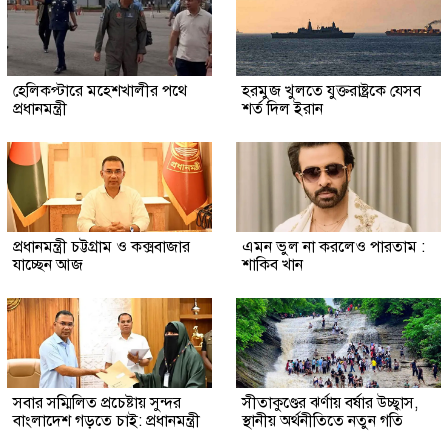
হেলিকপ্টারে মহেশখালীর পথে
হরমুজ খুলতে যুক্তরাষ্ট্রকে যেসব
প্রধানমন্ত্রী
শর্ত দিল ইরান
প্রধানমন্ত্রী চট্টগ্রাম ও কক্সবাজার
এমন ভুল না করলেও পারতাম :
যাচ্ছেন আজ
শাকিব খান
সবার সম্মিলিত প্রচেষ্টায় সুন্দর
সীতাকুণ্ডের ঝর্ণায় বর্ষার উচ্ছ্বাস,
বাংলাদেশ গড়তে চাই: প্রধানমন্ত্রী
স্থানীয় অর্থনীতিতে নতুন গতি