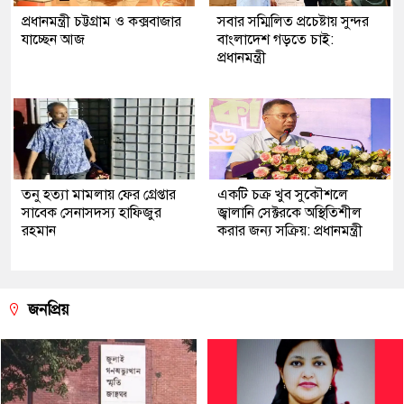
প্রধানমন্ত্রী চট্টগ্রাম ও কক্সবাজার
সবার সম্মিলিত প্রচেষ্টায় সুন্দর
যাচ্ছেন আজ
বাংলাদেশ গড়তে চাই:
প্রধানমন্ত্রী
তনু হত্যা মামলায় ফের গ্রেপ্তার
একটি চক্র খুব সুকৌশলে
সাবেক সেনাসদস্য হাফিজুর
জ্বালানি সেক্টরকে অস্থিতিশীল
রহমান
করার জন্য সক্রিয়: প্রধানমন্ত্রী
জনপ্রিয়