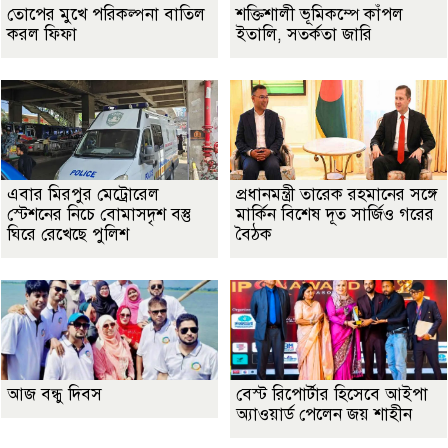
তোপের মুখে পরিকল্পনা বাতিল
শক্তিশালী ভূমিকম্পে কাঁপল
করল ফিফা
ইতালি, সতর্কতা জারি
এবার মিরপুর মেট্রোরেল
প্রধানমন্ত্রী তারেক রহমানের সঙ্গে
স্টেশনের নিচে বোমাসদৃশ বস্তু
মার্কিন বিশেষ দূত সার্জিও গরের
ঘিরে রেখেছে পুলিশ
বৈঠক
আজ বন্ধু দিবস
বেস্ট রিপোর্টার হিসেবে আইপা
অ্যাওয়ার্ড পেলেন জয় শাহীন