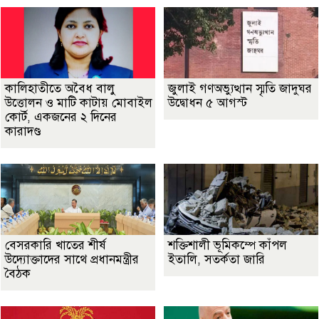
কালিহাতীতে অবৈধ বালু
জুলাই গণঅভ্যুত্থান স্মৃতি জাদুঘর
উত্তোলন ও মাটি কাটায় মোবাইল
উদ্বোধন ৫ আগস্ট
কোর্ট, একজনের ২ দিনের
কারাদণ্ড
বেসরকারি খাতের শীর্ষ
শক্তিশালী ভূমিকম্পে কাঁপল
উদ্যোক্তাদের সাথে প্রধানমন্ত্রীর
ইতালি, সতর্কতা জারি
বৈঠক