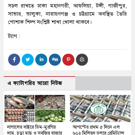
সচল রাখতে ঢাকা মহানগরী, আশুলিয়া, টঙ্গী, গাজীপুর,
সাভার, ভালুকা, নারায়ণগঞ্জ ও চট্টগ্রামে অবস্থিত তৈরি
পোশাক শিল্প সংশ্লিষ্ট শাখা খোলা থাকবে।
ট্যাগ :
এ ক্যাটাগরির আরো নিউজ
নাগালের বাইরে ডিম-মুরগির
আগস্টের প্রথম ৫ দিনে এল
দাম, চড়া মাছ ও সবজির বাজার
৬০২ মিলিয়ন ডলার রেমিট্যান্স