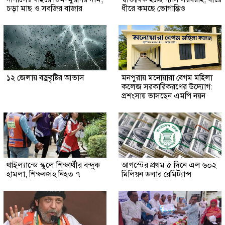
চড়া মাছ ও সবজির বাজার
ধীরে কমছে ভোগান্তিও
১২ জেলায় বজ্রবৃষ্টির আভাস
মনপুরায় মনোয়ারা বেগম মহিলা
কলেজ সরকারিকরণের উদ্যোগ:
প্রশংসায় ভাসছেন এমপি নয়ন
থাইল্যান্ডে স্কুলে শিক্ষার্থীর বন্দুক
আগস্টের প্রথম ৫ দিনে এল ৬০২
হামলা, শিক্ষকসহ নিহত ৭
মিলিয়ন ডলার রেমিট্যান্স