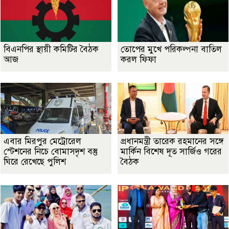
বিএনপির স্থায়ী কমিটির বৈঠক
তোপের মুখে পরিকল্পনা বাতিল
আজ
করল ফিফা
এবার মিরপুর মেট্রোরেল
প্রধানমন্ত্রী তারেক রহমানের সঙ্গে
স্টেশনের নিচে বোমাসদৃশ বস্তু
মার্কিন বিশেষ দূত সার্জিও গরের
ঘিরে রেখেছে পুলিশ
বৈঠক