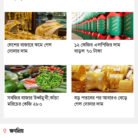
দেশের বাজারে কমে গেল
১২ কেজির এলপিজির দাম
সোনার দাম
বাড়ল ৭০ টাকা
সবজির বাজার ঊর্ধ্বমুখী,কাঁচা
বড় পতনের পর আবারও বেড়ে
মরিচের কেজি ২৮০
গেল সোনার দাম
জনপ্রিয়