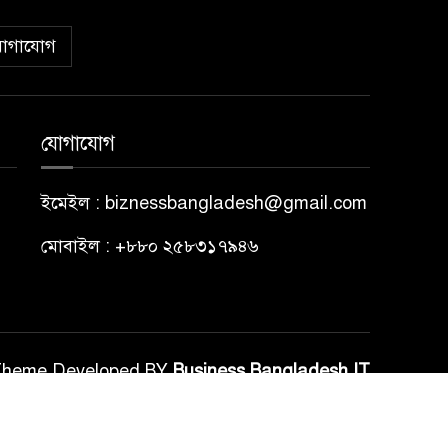
োগাযোগ
যোগাযোগ
ইমেইল : biznessbangladesh@gmail.com
মোবাইল : +৮৮০ ২৫৮৩১৭৯৪৬
Theme Developed BY
Business Bangladesh IT