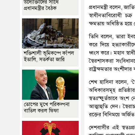
উদ্যোক্তাদের সাথে
প্রধানমন্ত্রী বলেন, 
প্রধানমন্ত্রীর বৈঠক
স্বাধীনতাবিরোধী চক
ক্ষমতায় অধিষ্ঠিত হয়ে দ
তিনি বলেন, তারা ইনডে
করে দিয়ে হত্যাকারীদ
ধ্বংস করে। মহান স্বা
শক্তিশালী ভূমিকম্পে কাঁপল
ইতালি, সতর্কতা জারি
স্বৈরশাসকরা সংবিধানক
রাষ্ট্রক্ষমতার অংশীদার
শেখ হাসিনা বলেন, ‘স
অধিকারসমূহ প্রতিষ্ঠ
স্বতঃস্ফুর্তভাবে অংশ
তোপের মুখে পরিকল্পনা
আত্মাহুতি দেন। স্বৈ
বাতিল করল ফিফা
রক্তের বিনিময়ে অর্জিত 
দেশবাসীর এই স্বতঃপ