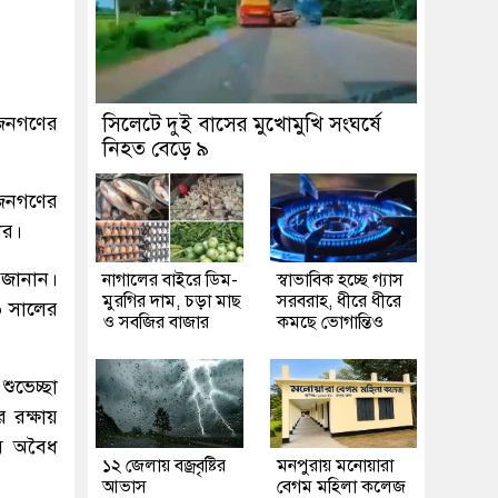
ও জনগণের
সিলেটে দুই বাসের মুখোমুখি সংঘর্ষে
নিহত বেড়ে ৯
 জনগণের
ার।
 জানান।
নাগালের বাইরে ডিম-
স্বাভাবিক হচ্ছে গ্যাস
মুরগির দাম, চড়া মাছ
সরবরাহ, ধীরে ধীরে
৯০ সালের
ও সবজির বাজার
কমছে ভোগান্তিও
শুভেচ্ছা
 রক্ষায়
মে অবৈধ
১২ জেলায় বজ্রবৃষ্টির
মনপুরায় মনোয়ারা
আভাস
বেগম মহিলা কলেজ