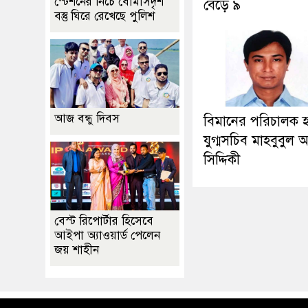
স্টেশনের নিচে বোমাসদৃশ
বেড়ে ৯
বস্তু ঘিরে রেখেছে পুলিশ
আজ বন্ধু দিবস
বিমানের পরিচালক 
যুগ্মসচিব মাহবুবুল
সিদ্দিকী
বেস্ট রিপোর্টার হিসেবে
আইপা অ্যাওয়ার্ড পেলেন
জয় শাহীন