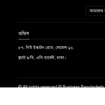
আমাদের স
অফিস
৮৭, নিউ ইস্কাটন রোড, লেভেল-১০,
ফ্ল্যাট ৯/বি, এসি মার্কেট, ঢাকা।
© All rights reserved © Business Bangladesh