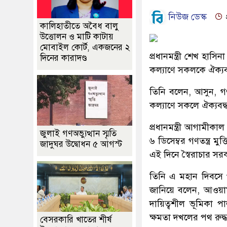
নিউজ ডেস্ক
কালিহাতীতে অবৈধ বালু
উত্তোলন ও মাটি কাটায়
মোবাইল কোর্ট, একজনের ২
প্রধানমন্ত্রী শেখ হাস
দিনের কারাদণ্ড
কল্যাণে সকলকে ঐক্য
তিনি বলেন, আসুন, গণ
কল্যাণে সকলে ঐক্যবদ্
প্রধানমন্ত্রী আগামীক
জুলাই গণঅভ্যুত্থান স্মৃতি
৬ ডিসেম্বর গণতন্ত্র মু
জাদুঘর উদ্বোধন ৫ আগস্ট
এই দিনে স্বৈরাচার স
তিনি এ মহান দিবসে গণত
জানিয়ে বলেন, আওয়ামী
দায়িত্বশীল ভূমিকা 
ক্ষমতা দখলের পথ রুদ্
বেসরকারি খাতের শীর্ষ