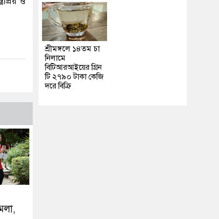
রপ্রিয় ও
শ্রীমঙ্গলে ১৪তম চা
নিলামে
বিটিআরআইয়ের গ্রিন
টি ২৭৯০ টাকা কেজি
দরে বিক্রি
ামলা,