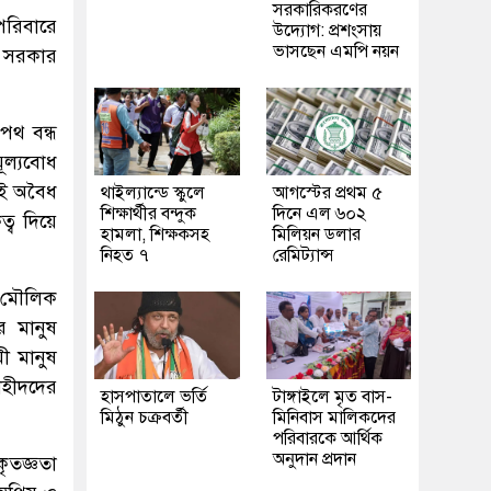
সরকারিকরণের
সপরিবারে
উদ্যোগ: প্রশংসায়
ভাসছেন এমপি নয়ন
ধ সরকার
 পথ বন্ধ
ূল্যবোধ
 এই অবৈধ
থাইল্যান্ডে স্কুলে
আগস্টের প্রথম ৫
শিক্ষার্থীর বন্দুক
দিনে এল ৬০২
্ব দিয়ে
হামলা, শিক্ষকসহ
মিলিয়ন ডলার
নিহত ৭
রেমিট্যান্স
ও মৌলিক
র মানুষ
মী মানুষ
শহীদদের
হাসপাতালে ভর্তি
টাঙ্গাইলে মৃত বাস-
মিঠুন চক্রবর্তী
মিনিবাস মালিকদের
পরিবারকে আর্থিক
অনুদান প্রদান
ৃতজ্ঞতা