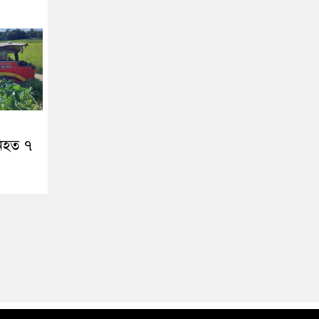
নিহত ৭