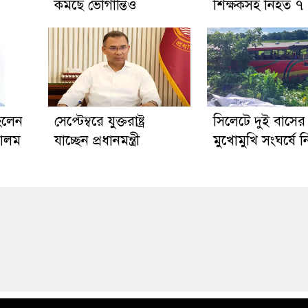
কমছে ভোগান্তিও
শিক্ষকসহ নিহত ৭
হলেন
সেপ্টেম্বরে যুক্তরাষ্ট্র
সিলেটে দুই বাসের
 আলম
যাচ্ছেন প্রধানমন্ত্রী
মুখোমুখি সংঘর্ষে 