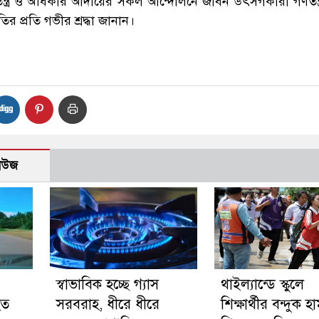
গণতন্ত্র ও অধিকার আদায়ের সকল আন্দোলনে জীবন উৎসর্গকারী গণতন্ত্
তির প্রতি গভীর শ্রদ্ধা জানান।
নিউজ
স্বাভাবিক হচ্ছে গ্যাস
থাইল্যান্ডে স্কুলে
হত
সরবরাহ, ধীরে ধীরে
শিক্ষার্থীর বন্দুক হ