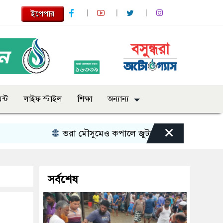
ইপেপার
ন্ট
লাইফ স্টাইল
শিক্ষা
অন্যান্য
×
ভরা মৌসুমেও কপালে জুটছে না ইলিশ, দাম বেশ চড়া
সর্বশেষ