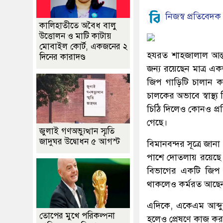
নিজস্ব প্রতিবেদক
কালিহাতীতে অবৈধ বালু
উত্তোলন ও মাটি কাটায়
মোবাইল কোর্ট, একজনের ২
হযরত শাহজালাল আন্তর্
দিনের কারাদণ্ড
জন্য রয়েছেন মাত্র একজ
জিপ গাড়িটি চালান ক
চালকের অভাবে স্বাস্থ্য
চিঠি দিলেও কোনও প্রতি
গেছে।
জুলাই গণঅভ্যুত্থান স্মৃতি
জাদুঘর উদ্বোধন ৫ আগস্ট
বিমানবন্দর সূত্রে জান
পাশে দোতলায় রয়েছে স্
বিভাগের একটি জিপ গ
থাকলেও কর্মরত আছেন
এদিকে, একেএম আব্দুল 
তোপের মুখে পরিকল্পনা
হলেও প্রেষণে কাজ করছ