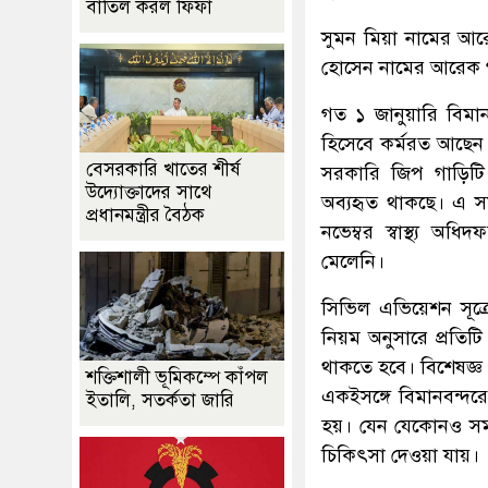
বাতিল করল ফিফা
সুমন মিয়া নামের আর
হোসেন নামের আরেক গা
গত ১ জানুয়ারি বিমানব
হিসেবে কর্মরত আছেন। স
বেসরকারি খাতের শীর্ষ
সরকারি জিপ গাড়িটি চ
উদ্যোক্তাদের সাথে
অব্যহৃত থাকছে। এ সমস
প্রধানমন্ত্রীর বৈঠক
নভেম্বর স্বাস্থ্য
মেলেনি।
সিভিল এভিয়েশন সূত্
নিয়ম অনুসারে প্রতিটি 
থাকতে হবে। বিশেষজ্ঞ 
শক্তিশালী ভূমিকম্পে কাঁপল
একইসঙ্গে বিমানবন্দরে
ইতালি, সতর্কতা জারি
হয়। যেন যেকোনও সময়
চিকিৎসা দেওয়া যায়।