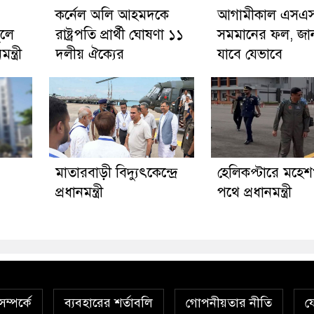
কর্নেল অলি আহমদকে
আগামীকাল এসএস
ুলে
রাষ্ট্রপতি প্রার্থী ঘোষণা ১১
সমমানের ফল, জা
্ত্রী
দলীয় ঐক্যের
যাবে যেভাবে
মাতারবাড়ী বিদ্যুৎকেন্দ্রে
হেলিকপ্টারে মহে
প্রধানমন্ত্রী
পথে প্রধানমন্ত্রী
ম্পর্কে
ব্যবহারের শর্তাবলি
গোপনীয়তার নীতি
য