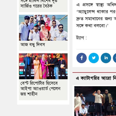
সঙ্গে মার্কিন বিশেষ দূত
এ প্রসঙ্গে স্বাস্থ
সার্জিও গরের বৈঠক
‘অ্যাম্বুলেন্স থাকার
দ্রুত সমাধানের জন্য
সঙ্গে কথা বলবো।’
ট্যাগ :
আজ বন্ধু দিবস
এ ক্যাটাগরির আরো 
বেস্ট রিপোর্টার হিসেবে
আইপা অ্যাওয়ার্ড পেলেন
জয় শাহীন