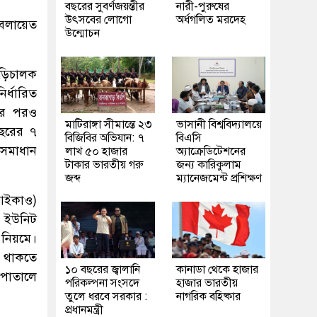
বছরের সুবর্ণজয়ন্তীর
নারী-পুরুষের
উৎসবের লোগো
অর্ধগলিত মরদেহ
বেলায়েত
উন্মোচন
গাড়িচালক
ির্ধারিত
কার পরও
মাটিরাঙ্গা সীমান্তে ২৩
ভাসানী বিশ্ববিদ্যালয়ে
বছরের ৭
বিজিবির অভিযান: ৭
বিএসি
 সমাধান
লাখ ৫০ হাজার
অ্যাক্রেডিটেশনের
টাকার ভারতীয় গরু
জন্য কারিকুলাম
জব্দ
ম্যানেজমেন্ট প্রশিক্ষণ
(আইকাও)
বা ইউনিট
র নিয়মে।
তি থাকতে
১০ বছরের জ্বালানি
কানাডা থেকে হাজার
সপাতালে
পরিকল্পনা সংসদে
হাজার ভারতীয়
তুলে ধরবে সরকার :
নাগরিক বহিষ্কার
প্রধানমন্ত্রী