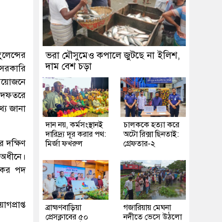
ুলেন্সের
ভরা মৌসুমেও কপালে জুটছে না ইলিশ,
দাম বেশ চড়া
ত সরকারি
্রয়োজনে
অধিদফতরে
থ্য জানা
দান নয়, কর্মসংস্থানই
চালককে হত্যা করে
দারিদ্র্য দূর করার পথ:
অটো রিক্সা ছিনতাই:
র দক্ষিণ
মির্জা ফখরুল
গ্রেফতার-২
 অধীনে।
লকের পদ
গপ্রাপ্ত
ব্রাহ্মণবাড়িয়া
গজারিয়ায় মেঘনা
প্রেসক্লাবের ৫০
নদীতে ভেসে উঠলো