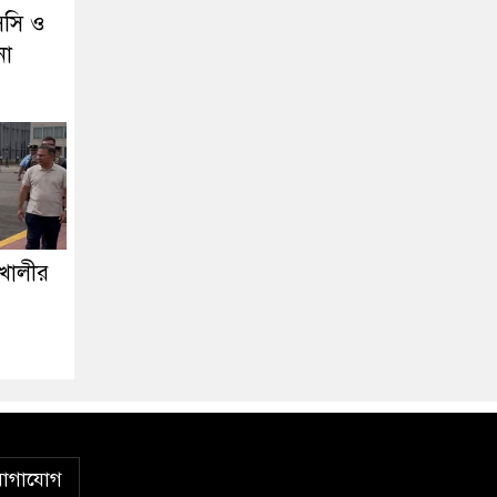
সি ও
না
শখালীর
োগাযোগ