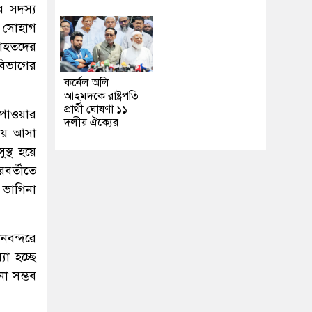
র সদস্য
য সোহাগ
 আহতদের
বিভাগের
কর্নেল অলি
আহমদকে রাষ্ট্রপতি
প্রার্থী ঘোষণা ১১
 পাওয়ার
দলীয় ঐক্যের
কায় আসা
স্থ হয়ে
বর্তীতে
 ভাগিনা
ানবন্দরে
া হচ্ছে
ো সম্ভব