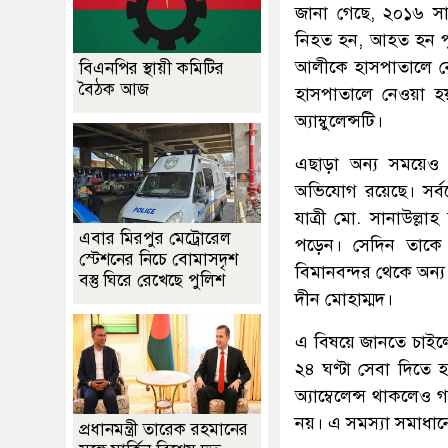
জানা গেছে, ২০১৬ সাল
নিহত হন, আহত হন পু
আলীকে হাসপাতালে নে
বিএনপির স্থায়ী কমিটির
বৈঠক আজ
হাসপাতালে নেওয়া হয় 
অ্যাম্বুলেন্সটি।
এছাড়া অন্য সময়েও জরু
অভিযোগ রয়েছে। সর্ব
যাত্রী মো. সানাউল্লা
এবার মিরপুর মেট্রোরেল
পড়েন। সেদিন তাকে হ
স্টেশনের নিচে বোমাসদৃশ
বিমানবন্দর থেকে অন্
বস্তু ঘিরে রেখেছে পুলিশ
দীন মোহাম্মদ।
এ বিষয়ে জানতে চাইলে ব
২৪ ঘণ্টা সেবা দিতে 
অ্যাম্বেলেন্স থাকলেও
নয়। এ সমস্যা সমাধানে
প্রধানমন্ত্রী তারেক রহমানের