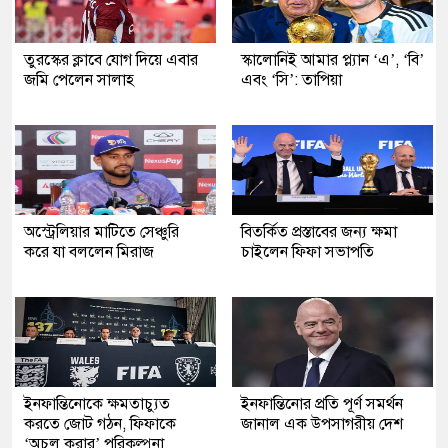
তুরস্কের ক্লাবে যোগ দিয়ে এবার
স্কালোনিই আমার প্ল্যান ‘এ’, ‘বি’
জমি পেলেন সালাহ
এবং ‘সি’: তাপিয়া
অস্ট্রেলিয়ার মাটিতে সেঞ্চুরি
বিতর্কিত প্রস্তাবের জন্য ক্ষমা
করে যা বললেন মিরাজ
চাইলেন ফিফা সভাপতি
ইনফান্তিনোকে ক্ষমতাচ্যুত
ইনফান্তিনোর প্রতি পূর্ণ সমর্থন
করতে জোট গঠন, ফিফাকে
জানাল এক উপসাগরীয় দেশ
‘অচল করার’ পরিকল্পনা