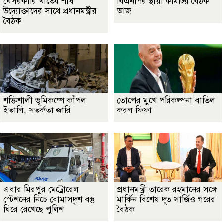
বেসরকারি খাতের শীর্ষ
বিএনপির স্থায়ী কমিটির বৈঠক
উদ্যোক্তাদের সাথে প্রধানমন্ত্রীর
আজ
বৈঠক
শক্তিশালী ভূমিকম্পে কাঁপল
তোপের মুখে পরিকল্পনা বাতিল
ইতালি, সতর্কতা জারি
করল ফিফা
এবার মিরপুর মেট্রোরেল
প্রধানমন্ত্রী তারেক রহমানের সঙ্গে
স্টেশনের নিচে বোমাসদৃশ বস্তু
মার্কিন বিশেষ দূত সার্জিও গরের
ঘিরে রেখেছে পুলিশ
বৈঠক