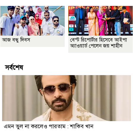
আজ বন্ধু দিবস
বেস্ট রিপোর্টার হিসেবে আইপা
অ্যাওয়ার্ড পেলেন জয় শাহীন
সর্বশেষ
এমন ভুল না করলেও পারতাম : শাকিব খান