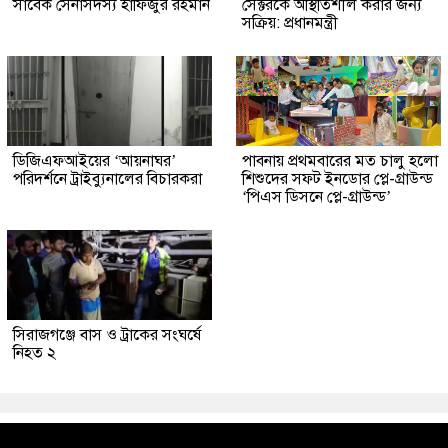
সাবেক সেনাসদস্য হাফিজুর রহমান
সেক্টরকে অস্থিতিশীল করার জন্য
সক্রিয়: প্রধানমন্ত্রী
ডিজিএফআইয়ের ‘আয়নাঘর’
পাবনায় প্রথমবারের মত চালু হলো
পরিদর্শনে ট্রাইব্যুনালের বিচারকরা
শিশুদের সফট ইনডোর প্লে-গ্রাউন্ড
‘পিএস ডিসনে প্লে-গ্রাউন্ড’
সিরাজগঞ্জে বাস ও ট্রাকের সংঘর্ষে
নিহত ২