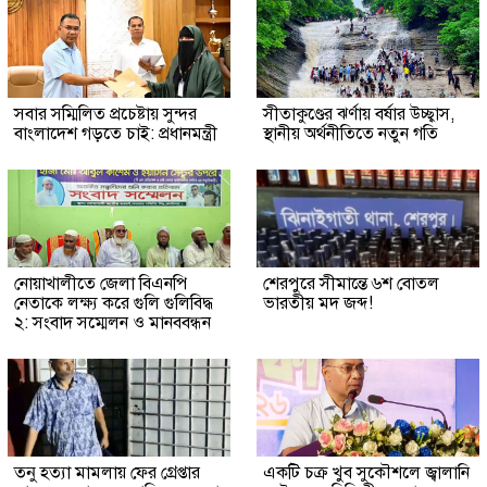
সবার সম্মিলিত প্রচেষ্টায় সুন্দর
সীতাকুণ্ডের ঝর্ণায় বর্ষার উচ্ছ্বাস,
বাংলাদেশ গড়তে চাই: প্রধানমন্ত্রী
স্থানীয় অর্থনীতিতে নতুন গতি
নোয়াখালীতে জেলা বিএনপি
শেরপুরে সীমান্তে ৬শ বোতল
নেতাকে লক্ষ্য করে গুলি গুলিবিদ্ধ
ভারতীয় মদ জব্দ!
২: সংবাদ সম্মেলন ও মানববন্ধন
তনু হত্যা মামলায় ফের গ্রেপ্তার
একটি চক্র খুব সুকৌশলে জ্বালানি