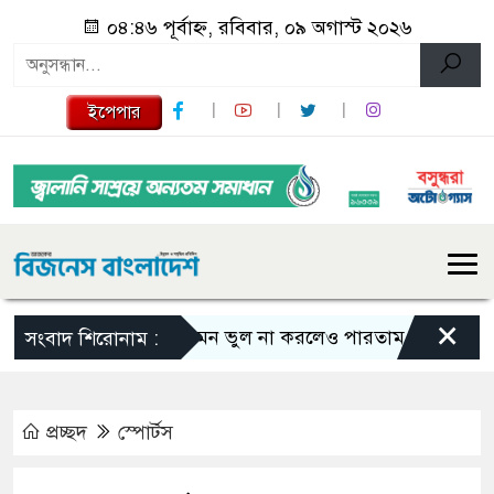
০৪:৪৬ পূর্বাহ্ন, রবিবার, ০৯ অগাস্ট ২০২৬
ইপেপার
×
এমন ভুল না করলেও পারতাম : শাকিব খান
সংবাদ শিরোনাম :
প্রচ্ছদ
স্পোর্টস