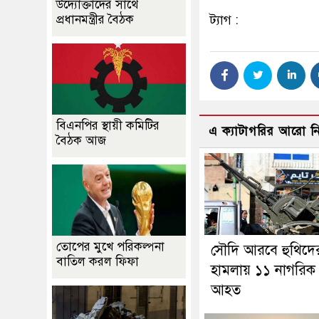
উদ্যোক্তাদের সাথে
প্রধানমন্ত্রীর বৈঠক
ট্যাগ :
বিএনপির স্থায়ী কমিটির
এ ক্যাটাগরির আরো 
বৈঠক আজ
তোপের মুখে পরিকল্পনা
সৌদি আরবে হুথিদে
বাতিল করল ফিফা
হামলায় ১১ নাগরিক
আহত