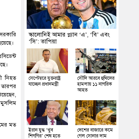
 সরকারি
স্কালোনিই আমার প্ল্যান ‘এ’, ‘বি’ এবং
‘সি’: তাপিয়া
য়েছে।
েসিডেন্ট
সছে।
রী নিহত
সেপ্টেম্বরে যুক্তরাষ্ট্র
সৌদি আরবে হুথিদের
যাচ্ছেন প্রধানমন্ত্রী
হামলায় ১১ নাগরিক
বং তারপর
আহত
য়েছেন,
ি মুসলিম
রামের মত
ইরান যুদ্ধ ‘খুব
দেশের বাজারে কমে
শিগগির’ শেষ হতে
গেল সোনার দাম