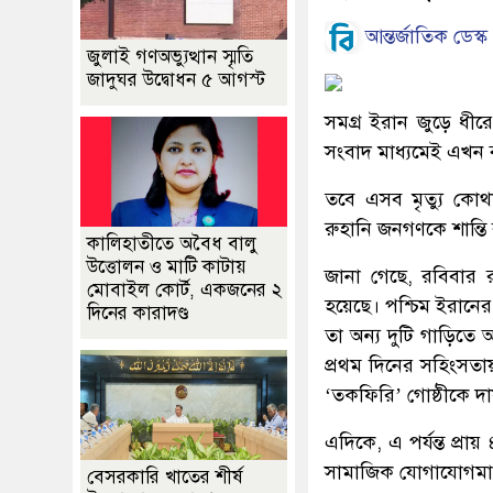
আন্তর্জাতিক ডেস্ক
জুলাই গণঅভ্যুত্থান স্মৃতি
জাদুঘর উদ্বোধন ৫ আগস্ট
সমগ্র ইরান জুড়ে ধীর
সংবাদ মাধ্যমেই এখন ব
তবে এসব মৃত্যু কোথায
রুহানি জনগণকে শান্তি 
কালিহাতীতে অবৈধ বালু
উত্তোলন ও মাটি কাটায়
জানা গেছে, রবিবার র
মোবাইল কোর্ট, একজনের ২
হয়েছে। পশ্চিম ইরানের
দিনের কারাদণ্ড
তা অন্য দুটি গাড়িতে
প্রথম দিনের সহিংসতায়
‘তকফিরি’ গোষ্ঠীকে দা
এদিকে, এ পর্যন্ত প্রায
সামাজিক যোগাযোগমাধ্যম 
বেসরকারি খাতের শীর্ষ