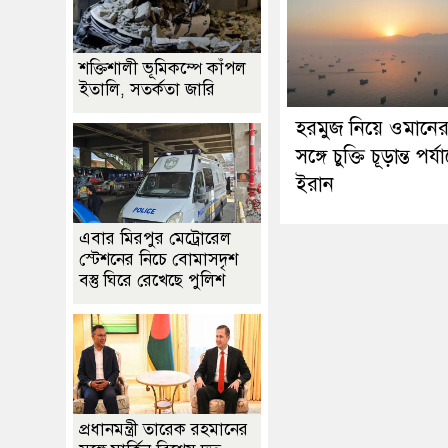
শক্তিশালী ভূমিকম্পে কাঁপল
ইতালি, সতর্কতা জারি
হরমুজ নিয়ে ওমানে
সঙ্গে চুক্তি চূড়ান্ত পর্যা
ইরান
এবার মিরপুর মেট্রোরেল
স্টেশনের নিচে বোমাসদৃশ
বস্তু ঘিরে রেখেছে পুলিশ
প্রধানমন্ত্রী তারেক রহমানের