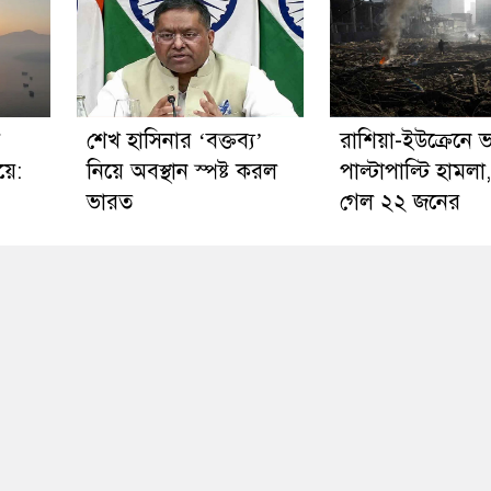
র
শেখ হাসিনার ‘বক্তব্য’
রাশিয়া-ইউক্রেনে 
য়ে:
নিয়ে অবস্থান স্পষ্ট করল
পাল্টাপাল্টি হামলা,
ভারত
গেল ২২ জনের