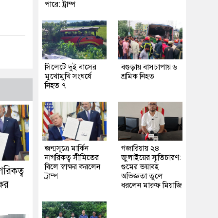
পারে: ট্রাম্প
সিলেটে দুই বাসের
বগুড়ায় বাসচাপায় ৬
মুখোমুখি সংঘর্ষে
শ্রমিক নিহত
নিহত ৭
জন্মসূত্রে মার্কিন
গজারিয়ায় ২৪
নাগরিকত্ব সীমিতের
জুলাইয়ের স্মৃতিচারণ:
বিলে স্বাক্ষর করলেন
গুমের ভয়াবহ
াগরিকত্ব
ট্রাম্প
অভিজ্ঞতা তুলে
্ষর
ধরলেন মারুফ মিয়াজি