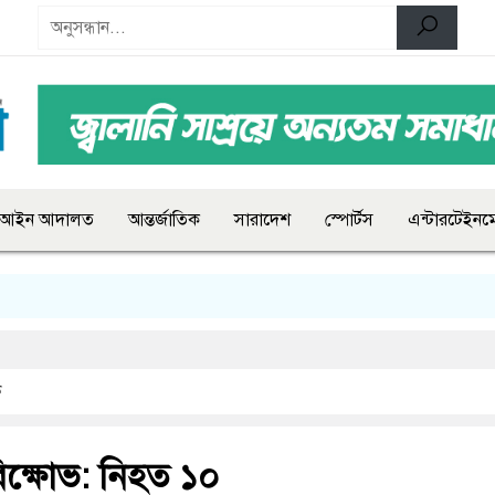
আইন আদালত
আন্তর্জাতিক
সারাদেশ
স্পোর্টস
এন্টারটেইনমে
ক
িক্ষোভ: নিহত ১০