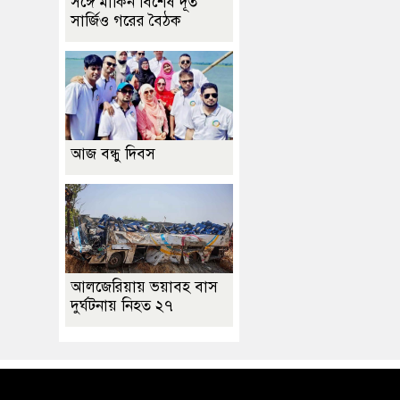
সঙ্গে মার্কিন বিশেষ দূত
সার্জিও গরের বৈঠক
আজ বন্ধু দিবস
আলজেরিয়ায় ভয়াবহ বাস
দুর্ঘটনায় নিহত ২৭