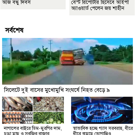
আজ বন্ধু দিবস
বেস্ট রিপোর্টার হিসেবে আইপা
অ্যাওয়ার্ড পেলেন জয় শাহীন
সর্বশেষ
সিলেটে দুই বাসের মুখোমুখি সংঘর্ষে নিহত বেড়ে ৯
নাগালের বাইরে ডিম-মুরগির দাম,
স্বাভাবিক হচ্ছে গ্যাস সরবরাহ, ধীরে
চড়া মাছ ও সবজির বাজার
ধীরে কমছে ভোগান্তিও