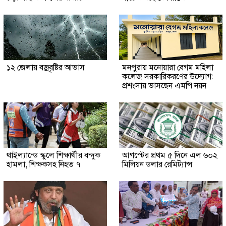
১২ জেলায় বজ্রবৃষ্টির আভাস
মনপুরায় মনোয়ারা বেগম মহিলা
কলেজ সরকারিকরণের উদ্যোগ:
প্রশংসায় ভাসছেন এমপি নয়ন
থাইল্যান্ডে স্কুলে শিক্ষার্থীর বন্দুক
আগস্টের প্রথম ৫ দিনে এল ৬০২
হামলা, শিক্ষকসহ নিহত ৭
মিলিয়ন ডলার রেমিট্যান্স