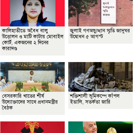
কালিহাতীতে অবৈধ বালু
জুলাই গণঅভ্যুত্থান স্মৃতি জাদুঘর
উত্তোলন ও মাটি কাটায় মোবাইল
উদ্বোধন ৫ আগস্ট
কোর্ট, একজনের ২ দিনের
কারাদণ্ড
বেসরকারি খাতের শীর্ষ
শক্তিশালী ভূমিকম্পে কাঁপল
উদ্যোক্তাদের সাথে প্রধানমন্ত্রীর
ইতালি, সতর্কতা জারি
বৈঠক