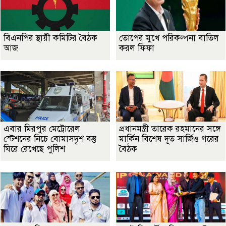
বিএনপির স্থায়ী কমিটির বৈঠক
তোপের মুখে পরিকল্পনা বাতিল
আজ
করল ফিফা
এবার মিরপুর মেট্রোরেল
প্রধানমন্ত্রী তারেক রহমানের সঙ্গে
স্টেশনের নিচে বোমাসদৃশ বস্তু
মার্কিন বিশেষ দূত সার্জিও গরের
ঘিরে রেখেছে পুলিশ
বৈঠক