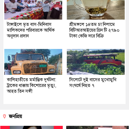
টাঙ্গাইলে মৃত বাস-মিনিবাস
শ্রীমঙ্গলে ১৪তম চা নিলামে
মালিকদের পরিবারকে আর্থিক
বিটিআরআইয়ের গ্রিন টি ২৭৯০
অনুদান প্রদান
টাকা কেজি দরে বিক্রি
কালিহাতীতে মর্মান্তিক দুর্ঘটনা:
সিলেটে দুই বাসের মুখোমুখি
ট্রাকের ধাক্কায় কিশোরের মৃত্যু,
সংঘর্ষে নিহত ৭
আহত তিন সঙ্গী
জনপ্রিয়