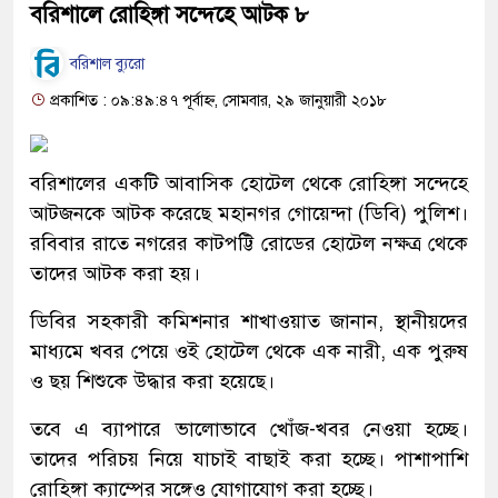
ব‌রিশা‌লে রো‌হিঙ্গা সন্দেহে আটক ৮
ব‌রিশাল ব্যুরো
প্রকাশিত : ০৯:৪৯:৪৭ পূর্বাহ্ন, সোমবার, ২৯ জানুয়ারী ২০১৮
ব‌রিশালের একটি আবাসিক হোটেল থেকে রোহিঙ্গা সন্দেহে
আটজন‌কে আটক করেছে মহানগর গোয়েন্দা (ডিবি) পুলিশ।
রবিবার রাতে নগ‌রের কাটপট্টি রোডের হোটেল নক্ষত্র থেকে
তাদের আটক করা হয়।
ডিবির সহকারী কমিশনার শাখাওয়াত জানান, স্থানীয়দের
মাধ্যমে খবর পেয়ে ওই হোটেল থেকে এক নারী, এক পুরুষ
ও ছয় শিশুকে উদ্ধার করা হয়েছে।
তবে এ ব্যাপারে ভালোভাবে খোঁজ-খবর নেওয়া হচ্ছে।
তা‌দের প‌রিচয় নি‌য়ে যাচাই বাছাই করা হ‌চ্ছে। পাশাপা‌শি
রো‌হিঙ্গা ক্যা‌ম্পের সঙ্গেও যোগা‌যোগ করা হ‌চ্ছে।