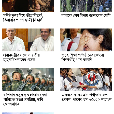
ঘনিষ্ঠ দৃশ্য নিয়ে তীব্র বিতর্ক,
বাবাকে শেষ বিদায় জানালেন মেসি
কিয়ারার পাশে স্বামী সিদ্ধার্থ
প্রধানমন্ত্রীর সঙ্গে ভারতীয়
৩১২ শিক্ষা প্রতিষ্ঠানের কোনো
হাইকমিশনারের বৈঠক
শিক্ষার্থীই পাস করেনি
রাশিয়ায় নতুন ৫০ হাজার সেনা
এসএসসি-সমমান পরীক্ষার ফল
পাঠাচ্ছে উত্তর কোরিয়া, দাবি
প্রকাশ, পাসের হার ৬২.২৫ শতাংশ
জেলেনস্কির