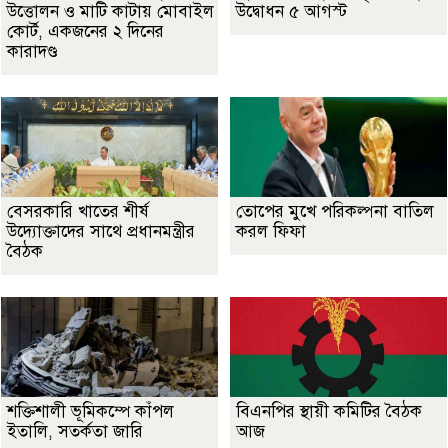
উত্তোলন ও মাটি কাটায় মোবাইল
উদ্বোধন ৫ আগস্ট
কোর্ট, একজনের ২ দিনের
কারাদণ্ড
বেসরকারি খাতের শীর্ষ
তোপের মুখে পরিকল্পনা বাতিল
উদ্যোক্তাদের সাথে প্রধানমন্ত্রীর
করল ফিফা
বৈঠক
শক্তিশালী ভূমিকম্পে কাঁপল
বিএনপির স্থায়ী কমিটির বৈঠক
ইতালি, সতর্কতা জারি
আজ