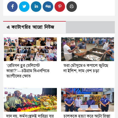
এ ক্যাটাগরির আরো নিউজ
‘রেডিসন ব্লুর ডেলিগেট
ভরা মৌসুমেও কপালে জুটছে
কারা?’—চট্টগ্রাম বিএনপিতে
না ইলিশ, দাম বেশ চড়া
ত্যাগীদের ক্ষোভ
দান নয়, কর্মসংস্থানই দারিদ্র্য দূর
চালককে হত্যা করে অটো রিক্সা