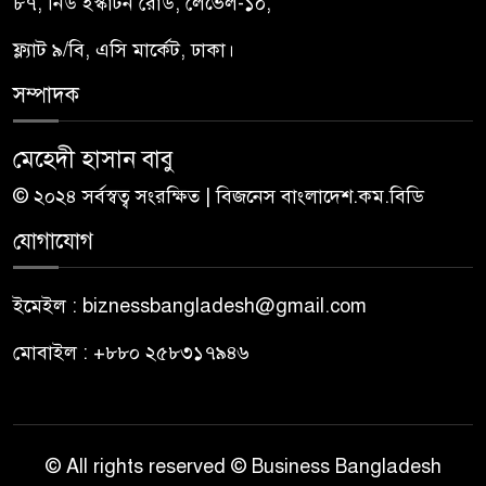
৮৭, নিউ ইস্কাটন রোড, লেভেল-১০,
ফ্ল্যাট ৯/বি, এসি মার্কেট, ঢাকা।
সম্পাদক
মেহেদী হাসান বাবু
© ২০২৪ সর্বস্বত্ব সংরক্ষিত | বিজনেস বাংলাদেশ.কম.বিডি
যোগাযোগ
ইমেইল : biznessbangladesh@gmail.com
মোবাইল : +৮৮০ ২৫৮৩১৭৯৪৬
© All rights reserved © Business Bangladesh