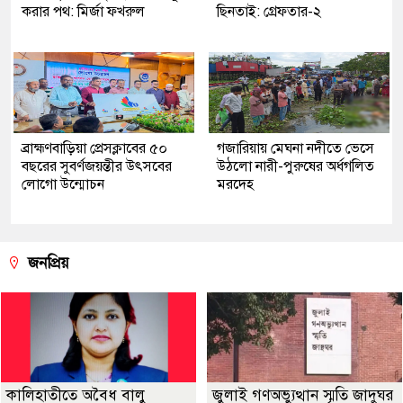
করার পথ: মির্জা ফখরুল
ছিনতাই: গ্রেফতার-২
ব্রাহ্মণবাড়িয়া প্রেসক্লাবের ৫০
গজারিয়ায় মেঘনা নদীতে ভেসে
বছরের সুবর্ণজয়ন্তীর উৎসবের
উঠলো নারী-পুরুষের অর্ধগলিত
লোগো উন্মোচন
মরদেহ
জনপ্রিয়
কালিহাতীতে অবৈধ বালু
জুলাই গণঅভ্যুত্থান স্মৃতি জাদুঘর