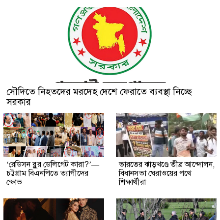
সৌদিতে নিহতদের মরদেহ দেশে ফেরাতে ব্যবস্থা নিচ্ছে
সরকার
‘রেডিসন ব্লুর ডেলিগেট কারা?’—
ভারতের ঝাড়খণ্ডে তীব্র আন্দোলন,
চট্টগ্রাম বিএনপিতে ত্যাগীদের
বিধানসভা ঘেরাওয়ের পথে
ক্ষোভ
শিক্ষার্থীরা