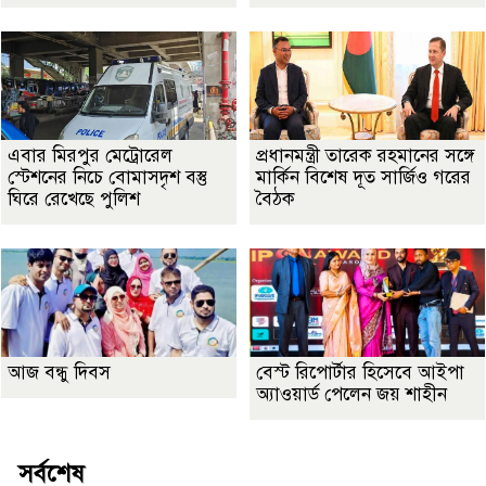
এবার মিরপুর মেট্রোরেল
প্রধানমন্ত্রী তারেক রহমানের সঙ্গে
স্টেশনের নিচে বোমাসদৃশ বস্তু
মার্কিন বিশেষ দূত সার্জিও গরের
ঘিরে রেখেছে পুলিশ
বৈঠক
আজ বন্ধু দিবস
বেস্ট রিপোর্টার হিসেবে আইপা
অ্যাওয়ার্ড পেলেন জয় শাহীন
সর্বশেষ