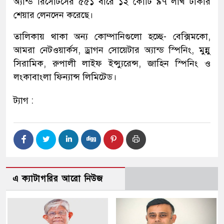
অ্যান্ড রিসোর্টসের ৫৫১ বারে ১২ কোটি ৯৭ লাখ টাকার
শেয়ার লেনদেন করেছে।
তালিকায় থাকা অন্য কোম্পানিগুলো হচ্ছে- বেক্সিমকো,
আমরা নেটওয়ার্কস, ড্রাগন সোয়েটার অ্যান্ড স্পিনিং, মুন্নু
সিরামিক, রুপালী লাইফ ইন্স্যুরেন্স, জাহিন স্পিনিং ও
লংকাবাংলা ফিন্যান্স লিমিটেড।
ট্যাগ :
এ ক্যাটাগরির আরো নিউজ