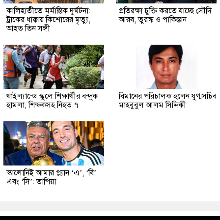
কালিহাতীতে মর্মান্তিক দুর্ঘটনা:
প্রতিরক্ষা চুক্তি করতে যাচ্ছে সৌদি
ট্রাকের ধাক্কায় কিশোরের মৃত্যু,
আরব, তুরস্ক ও পাকিস্তান
আহত তিন সঙ্গী
থাইল্যান্ডে স্কুলে শিক্ষার্থীর বন্দুক
বিমানের পরিচালক হলেন যুগ্মসচিব
হামলা, শিক্ষকসহ নিহত ৭
মাহবুবুল আলম সিদ্দিকী
স্কালোনিই আমার প্ল্যান ‘এ’, ‘বি’
এবং ‘সি’: তাপিয়া