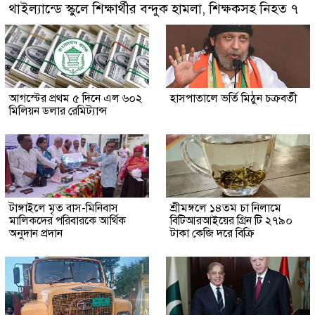
থাইল্যান্ডে স্কুলে শিক্ষার্থীর বন্দুক হামলা, শিক্ষকসহ নিহত ৭
আগস্টের প্রথম ৫ দিনে এল ৬০২
হাসপাতালে ভর্তি মিঠুন চক্রবর্তী
মিলিয়ন ডলার রেমিট্যান্স
টাঙ্গাইলে মৃত বাস-মিনিবাস
শ্রীমঙ্গলে ১৪তম চা নিলামে
মালিকদের পরিবারকে আর্থিক
বিটিআরআইয়ের গ্রিন টি ২৭৯০
অনুদান প্রদান
টাকা কেজি দরে বিক্রি