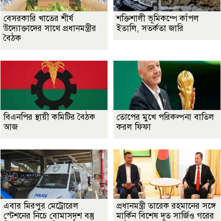
বেসরকারি খাতের শীর্ষ
শক্তিশালী ভূমিকম্পে কাঁপল
উদ্যোক্তাদের সাথে প্রধানমন্ত্রীর
ইতালি, সতর্কতা জারি
বৈঠক
বিএনপির স্থায়ী কমিটির বৈঠক
তোপের মুখে পরিকল্পনা বাতিল
আজ
করল ফিফা
এবার মিরপুর মেট্রোরেল
প্রধানমন্ত্রী তারেক রহমানের সঙ্গে
স্টেশনের নিচে বোমাসদৃশ বস্তু
মার্কিন বিশেষ দূত সার্জিও গরের