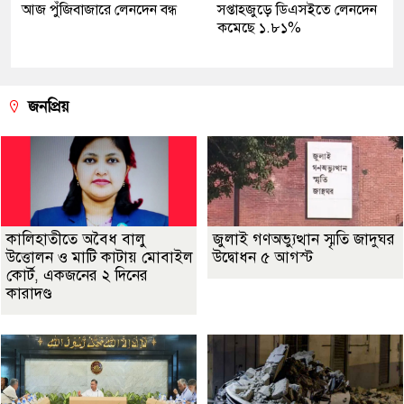
আজ পুঁজিবাজারে লেনদেন বন্ধ
সপ্তাহজুড়ে ডিএসইতে লেনদেন
কমেছে ১.৮১%
জনপ্রিয়
কালিহাতীতে অবৈধ বালু
জুলাই গণঅভ্যুত্থান স্মৃতি জাদুঘর
উত্তোলন ও মাটি কাটায় মোবাইল
উদ্বোধন ৫ আগস্ট
কোর্ট, একজনের ২ দিনের
কারাদণ্ড