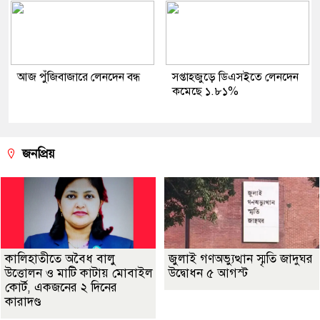
আজ পুঁজিবাজারে লেনদেন বন্ধ
সপ্তাহজুড়ে ডিএসইতে লেনদেন
কমেছে ১.৮১%
জনপ্রিয়
কালিহাতীতে অবৈধ বালু
জুলাই গণঅভ্যুত্থান স্মৃতি জাদুঘর
উত্তোলন ও মাটি কাটায় মোবাইল
উদ্বোধন ৫ আগস্ট
কোর্ট, একজনের ২ দিনের
কারাদণ্ড