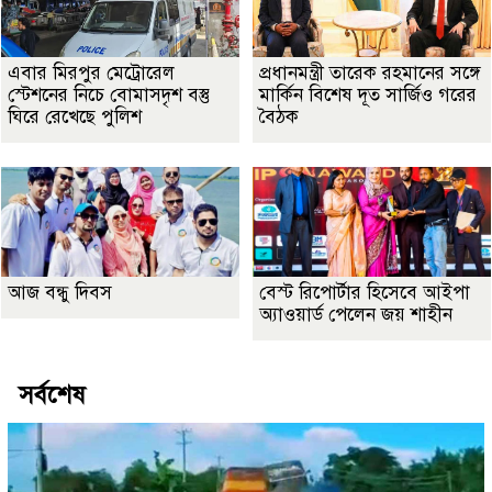
এবার মিরপুর মেট্রোরেল
প্রধানমন্ত্রী তারেক রহমানের সঙ্গে
স্টেশনের নিচে বোমাসদৃশ বস্তু
মার্কিন বিশেষ দূত সার্জিও গরের
ঘিরে রেখেছে পুলিশ
বৈঠক
আজ বন্ধু দিবস
বেস্ট রিপোর্টার হিসেবে আইপা
অ্যাওয়ার্ড পেলেন জয় শাহীন
সর্বশেষ