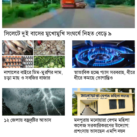
সিলেটে দুই বাসের মুখোমুখি সংঘর্ষে নিহত বেড়ে ৯
নাগালের বাইরে ডিম-মুরগির দাম,
স্বাভাবিক হচ্ছে গ্যাস সরবরাহ, ধীরে
চড়া মাছ ও সবজির বাজার
ধীরে কমছে ভোগান্তিও
১২ জেলায় বজ্রবৃষ্টির আভাস
মনপুরায় মনোয়ারা বেগম মহিলা
কলেজ সরকারিকরণের উদ্যোগ:
প্রশংসায় ভাসছেন এমপি নয়ন