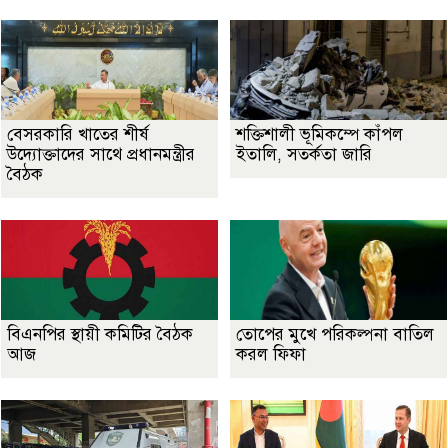
বেসরকারি খাতের শীর্ষ
শক্তিশালী ভূমিকম্পে কাঁপল
উদ্যোক্তাদের সাথে প্রধানমন্ত্রীর
ইতালি, সতর্কতা জারি
বৈঠক
বিএনপির স্থায়ী কমিটির বৈঠক
তোপের মুখে পরিকল্পনা বাতিল
আজ
করল ফিফা