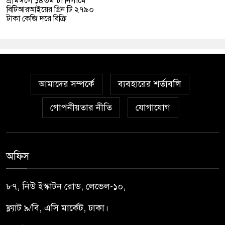
শ্রীমঙ্গলে ১৪তম চা নিলামে
বিটিআরআইয়ের গ্রিন টি ২৭৯০
টাকা কেজি দরে বিক্রি
আমাদের সম্পর্কে
ব্যবহারের শর্তাবলি
গোপনীয়তার নীতি
যোগাযোগ
অফিস
৮৭, নিউ ইস্কাটন রোড, লেভেল-১০,
ফ্ল্যাট ৯/বি, এসি মার্কেট, ঢাকা।