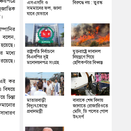
চয়পত্রে
এসএসসি ও
বিরুদ্ধে নয় : তুরস্ক
সমমানের ফল, জানা
হুজাতিক
যাবে যেভাবে
ে।
ম্পানির
 বলেন,
হয়েছে।
রাষ্ট্রপতি নির্বাচনে
যুক্তরাষ্ট্রে দাবানল
 মধ্যে
বিএনপির দুই
নিয়ন্ত্রণে গিয়ে
 রয়েছে।
মনোনয়নপত্র সংগ্রহ
হেলিকপ্টার বিধ্বস্ত
 এই কর
 এ বিষয়ে
 চিন্তা
মাতারবাড়ী
বাবাকে শেষ বিদায়
 কমানোর
বিদ্যুৎকেন্দ্রে
জানাতে রোজারিওতে
প্রধানমন্ত্রী
মেসি, ডি পলের গোল
 সাধারণ
উৎসর্গ