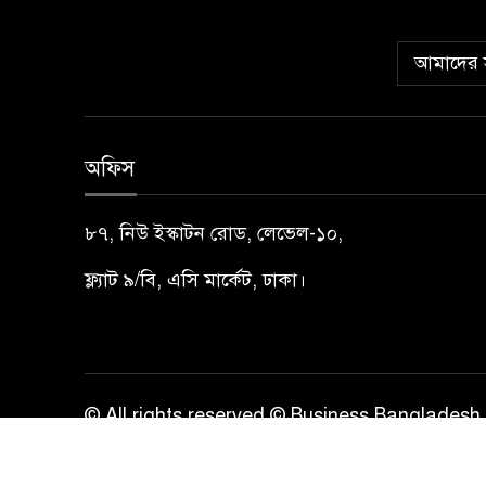
আমাদের স
অফিস
৮৭, নিউ ইস্কাটন রোড, লেভেল-১০,
ফ্ল্যাট ৯/বি, এসি মার্কেট, ঢাকা।
© All rights reserved © Business Bangladesh