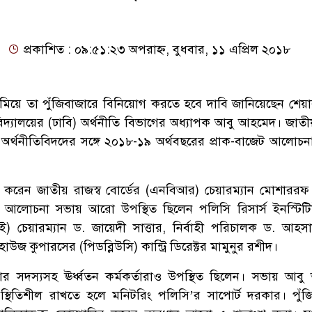
প্রকাশিত : ০৯:৫১:২৩ অপরাহ্ন, বুধবার, ১১ এপ্রিল ২০১৮
কমিয়ে তা পুঁজিবাজারে বিনিয়োগ করতে হবে দাবি জানিয়েছেন শেয়
ববিদ্যালয়ের (ঢাবি) অর্থনীতি বিভাগের অধ্যাপক আবু আহমেদ। জাতীয়
ষে অর্থনীতিবিদদের সঙ্গে ২০১৮-১৯ অর্থবছরের প্রাক-বাজেট আলোচ
করেন জাতীয় রাজস্ব বোর্ডের (এনবিআর) চেয়ারম্যান মোশারর
েট আলোচনা সভায় আরো উপস্থিত ছিলেন পলিসি রিসার্স ইনস্টি
 চেয়ারম্যান ড. জায়েদী সাত্তার, নির্বাহী পরিচালক ড. আহ
হাউজ কুপারসের (পিডব্লিউসি) কান্ট্রি ডিরেক্টর মামুনুর রশীদ।
 সদস্যসহ ঊর্ধ্বতন কর্মকর্তারাও উপস্থিত ছিলেন। সভায় আব
 স্থিতিশীল রাখতে হলে মনিটরিং পলিসি’র সাপোর্ট দরকার। পুঁজ