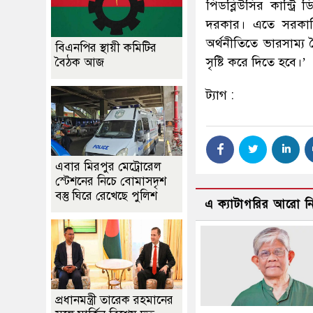
পিডব্লিউসির কান্ট্রি
দরকার। এতে সরকারি 
অর্থনীতিতে ভারসাম্য
বিএনপির স্থায়ী কমিটির
সৃষ্টি করে দিতে হবে।’
বৈঠক আজ
ট্যাগ :
এবার মিরপুর মেট্রোরেল
স্টেশনের নিচে বোমাসদৃশ
বস্তু ঘিরে রেখেছে পুলিশ
এ ক্যাটাগরির আরো 
প্রধানমন্ত্রী তারেক রহমানের