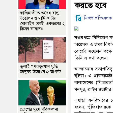
করতে হবে
কালিহাতীতে অবৈধ বালু
নিজস্ব প্রতিবেদক
উত্তোলন ও মাটি কাটায়
মোবাইল কোর্ট, একজনের ২
দিনের কারাদণ্ড
সঞ্চয়পত্রে বিনিয়োগ 
বিশ্লেষক ও ঢাকা বিশ্
বোর্ডের সম্মেলন কক্
তিনি এ কথা বলেন।
জুলাই গণঅভ্যুত্থান স্মৃতি
আলোচনায় সভাপতিত্ব 
জাদুঘর উদ্বোধন ৫ আগস্ট
ভুঁইয়া। এ প্রাকবাজ
বালাদেশের (পিআরআই)
মনসুর, প্রাইস ওয়াটার 
এছাড়া এনবিআরের চার
বলেন, পুঁজিবাজারকে
তোপের মুখে পরিকল্পনা