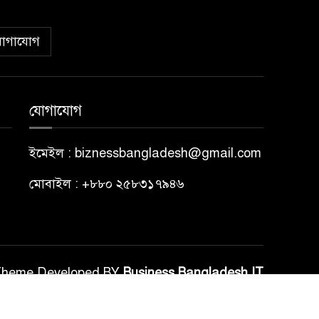
োগাযোগ
যোগাযোগ
ইমেইল : biznessbangladesh@gmail.com
মোবাইল : +৮৮০ ২৫৮৩১৭৯৪৬
Theme Developed BY
Business Bangladesh IT