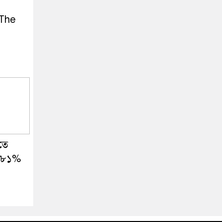
 The
l
তে
১.৮১%