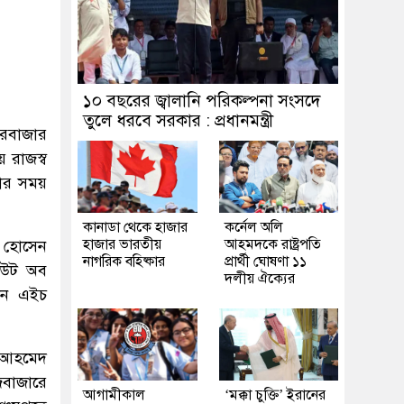
১০ বছরের জ্বালানি পরিকল্পনা সংসদে
তুলে ধরবে সরকার : প্রধানমন্ত্রী
ারবাজার
 রাজস্ব
নার সময়
কানাডা থেকে হাজার
কর্নেল অলি
হাজার ভারতীয়
আহমদকে রাষ্ট্রপতি
ফ হোসেন
নাগরিক বহিষ্কার
প্রার্থী ঘোষণা ১১
টিউট অব
দলীয় ঐক্যের
সান এইচ
ু আহমেদ
িবাজারে
আগামীকাল
‘মক্কা চুক্তি’ ইরানের