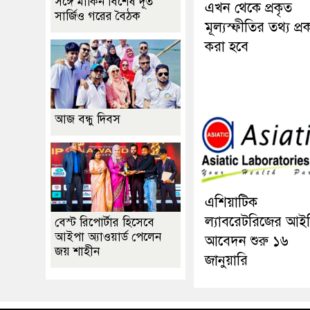
সঙ্গে মার্কিন বিশেষ দূত
এখন থেকে প্রকৃত
সার্জিও গরের বৈঠক
মূল্যস্ফীতির তথ্য প্র
করা হবে
আজ বন্ধু দিবস
এশিয়াটিক
ল্যাবরেটরিজের আই
বেস্ট রিপোর্টার হিসেবে
আইপা অ্যাওয়ার্ড পেলেন
আবেদন শুরু ১৬
জয় শাহীন
জানুয়ারি