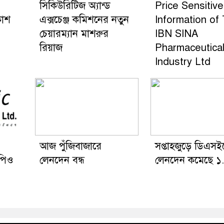
সিকিউরিটিজ অ্যান্ড
Price Sensitive
কাশ
এক্সচেঞ্জ কমিশনের নতুন
Information of
চেয়ারম্যান মাশরুর
IBN SINA
রিয়াজ
Pharmaceutica
Industry Ltd
আজ পুঁজিবাজারে
সপ্তাহজুড়ে ডিএসই
পিও
লেনদেন বন্ধ
লেনদেন কমেছে 