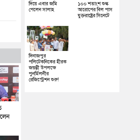
দিয়ে এবার জমি
১০০ শতাংশ শুল্ক
পেলেন সালাহ
আরোপের বিল পাস
যুক্তরাষ্ট্রের সিনেটে
দিনাজপুর
পলিটেকনিকের হীরক
জয়ন্তী উপলক্ষে
পুনর্মিলনীর
রেজিস্ট্রেশন শুরু!
ে
ললেন