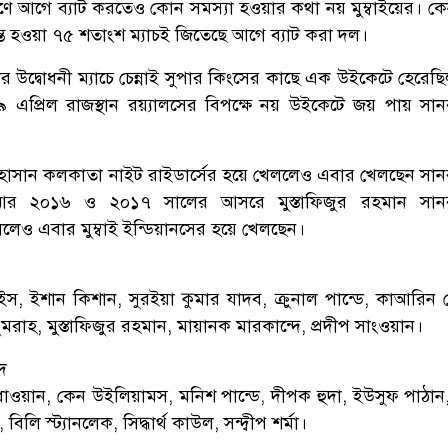
ে আগে ব্যাট করতেও কোন সমস্যা হওয়ার কথা নয় মুম্বাইয়ের। ক
ন্ত হওয়া ৭৫ শতাংশ ম্যাচই জিতেছে আগে ব্যাট করা দল।
্টের উদ্বোধনী ম্যাচে চেন্নাই সুপার কিংসের কাছে এক উইকেটে হেরেছিল
 এপ্রিল রাজস্থান রয়্যালসের বিপক্ষে নয় উইকেটে জয় পায় সানর
সান কলকাতা নাইট রাইডার্সের হয়ে খেললেও এবার খেলছেন সানর
 আর ২০১৬ ও ২০১৭ সালের আসরে মুস্তাফিজুর রহমান সানরা
লেও এবার মুম্বাই ইন্ডিয়ানসের হয়ে খেলছেন।
ইস, ইশান কিশান, সুরইয়া কুমার যাদব, ক্রুনাল পান্ডে, কাআরিন প
ুমরাহ, মুস্তাফিজুর রহমান, মায়ানক মারকান্দে, প্রদীপ সাংওয়ান।
দ
 ধাওয়ান, কেন উইলিয়ামস, মনিশ পান্ডে, দীপক হুদা, ইউসুফ পাঠান
লি স্ট্যানলেক, সিদ্ধার্থ কাউল, সন্দ্বীপ শর্মা।