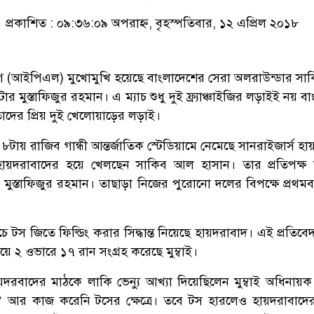
প্রকাশিত : ০৯:৩৬:০৯ অপরাহ্ন, বৃহস্পতিবার, ১২ এপ্রিল ২০১৮
লিগে (আইপিএল) মুখোমুখি হয়েছে বাংলাদেশের সেরা অলরাউন্ডার স
ার মুস্তাফিজুর রহমান। এ ম্যাচ শুধু দুই ফ্র্যাঞ্চাইজির লড়াইই নয় ব
 তাদের প্রিয় দুই খেলোয়াড়ের লড়াই।
৮টায় রাজিব গান্ধী আন্তর্জাতিক স্টেডিয়ামে নেমেছে সানরাইজার্স হ
স। হায়দরাবাদের হয়ে খেলছেন সাকিব আল হাসান। তার প্রতিপক্ষ মু
 মুস্তাফিজুর রহমান। তাছাড়া নিজের পুরোনো দলের বিপক্ষে প্রথমব
ে টস জিতে ফিল্ডিং করার সিদ্ধান্ত নিয়েছে হায়দরাবাদ। এই প্রতিব
য়ে ২ ওভারে ১৭ রান সংগ্রহ করেছে মুম্বাই।
দরবাদের মাঠকে লাকি ভেন্যু আখ্যা দিয়েছিলেন মুম্বাই অধিনায়
ক’ আর কাজ করেনি টসের ক্ষেত্রে। তবে টস হারলেও হায়দরাবাদে