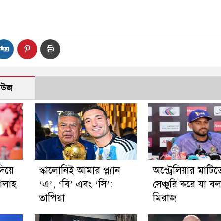
নিউজ
দিয়ে
স্কালোনিই আমার প্ল্যান
অস্ট্রেলিয়ার মাটিত
ালাহ
‘এ’, ‘বি’ এবং ‘সি’:
সেঞ্চুরি করে যা ব
তাপিয়া
মিরাজ