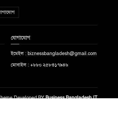
োগাযোগ
যোগাযোগ
ইমেইল : biznessbangladesh@gmail.com
মোবাইল : +৮৮০ ২৫৮৩১৭৯৪৬
Theme Developed BY
Business Bangladesh IT