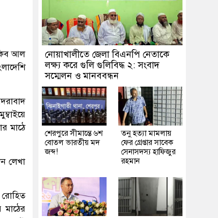
াকিব আল
নোয়াখালীতে জেলা বিএনপি নেতাকে
লক্ষ্য করে গুলি গুলিবিদ্ধ ২: সংবাদ
াংলাদেশি
সম্মেলন ও মানববন্ধন
ায়দরাবাদ
ম্বাইয়ে
ার মাঠে
শেরপুরে সীমান্তে ৬শ
তনু হত্যা মামলায়
বোতল ভারতীয় মদ
ফের গ্রেপ্তার সাবেক
জব্দ!
সেনাসদস্য হাফিজুর
েদন লেখা
রহমান
ক রোহিত
র মাঠের