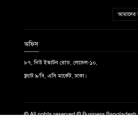
আমাদের স
অফিস
৮৭, নিউ ইস্কাটন রোড, লেভেল-১০,
ফ্ল্যাট ৯/বি, এসি মার্কেট, ঢাকা।
© All rights reserved © Business Bangladesh