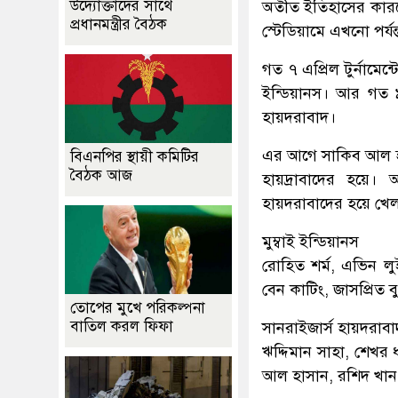
উদ্যোক্তাদের সাথে
অতীত ইতিহাসের কারণ
প্রধানমন্ত্রীর বৈঠক
স্টেডিয়ামে এখনো পর্য
গত ৭ এপ্রিল টুর্নামেন
ইন্ডিয়ানস। আর গত ৯
হায়দরাবাদ।
এর আগে সাকিব আল হা
বিএনপির স্থায়ী কমিটির
বৈঠক আজ
হায়দ্রাবাদের হয়ে।
হায়দরাবাদের হয়ে খেল
মুম্বাই ইন্ডিয়ানস
রোহিত শর্ম, এভিন লু
বেন কাটিং, জাসপ্রিত ব
তোপের মুখে পরিকল্পনা
বাতিল করল ফিফা
সানরাইজার্স হায়দরাবা
ঋদ্দিমান সাহা, শেখর
আল হাসান, রশিদ খান, বি