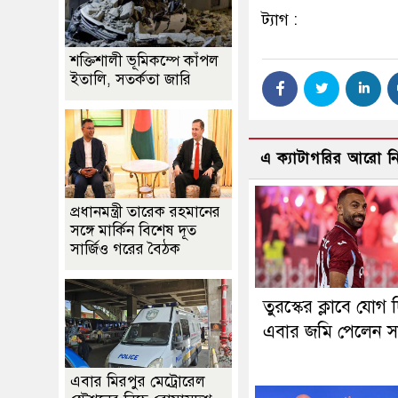
ট্যাগ :
শক্তিশালী ভূমিকম্পে কাঁপল
ইতালি, সতর্কতা জারি
এ ক্যাটাগরির আরো 
প্রধানমন্ত্রী তারেক রহমানের
সঙ্গে মার্কিন বিশেষ দূত
সার্জিও গরের বৈঠক
তুরস্কের ক্লাবে যোগ 
এবার জমি পেলেন স
এবার মিরপুর মেট্রোরেল