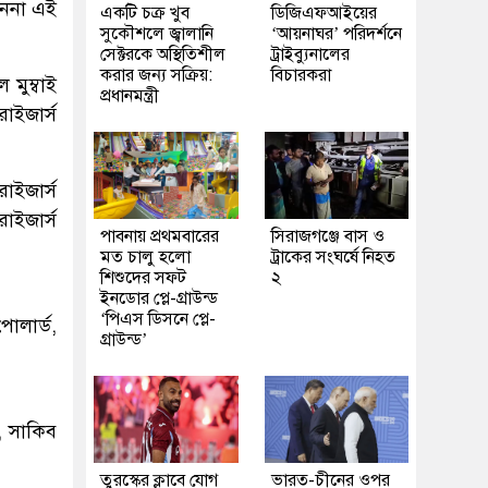
েননা এই
একটি চক্র খুব
ডিজিএফআইয়ের
সুকৌশলে জ্বালানি
‘আয়নাঘর’ পরিদর্শনে
সেক্টরকে অস্থিতিশীল
ট্রাইব্যুনালের
করার জন্য সক্রিয়:
বিচারকরা
 মুম্বাই
প্রধানমন্ত্রী
াইজার্স
াইজার্স
ইজার্স
পাবনায় প্রথমবারের
সিরাজগঞ্জে বাস ও
মত চালু হলো
ট্রাকের সংঘর্ষে নিহত
শিশুদের সফট
২
ইনডোর প্লে-গ্রাউন্ড
‘পিএস ডিসনে প্লে-
োলার্ড,
গ্রাউন্ড’
, সাকিব
তুরস্কের ক্লাবে যোগ
ভারত-চীনের ওপর