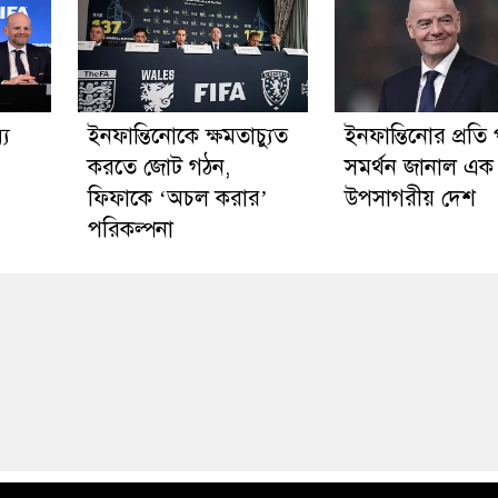
্য
ইনফান্তিনোকে ক্ষমতাচ্যুত
ইনফান্তিনোর প্রতি পূ
করতে জোট গঠন,
সমর্থন জানাল এক
ফিফাকে ‘অচল করার’
উপসাগরীয় দেশ
পরিকল্পনা