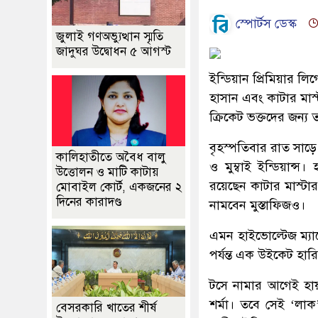
স্পোর্টস ডেস্ক
জুলাই গণঅভ্যুত্থান স্মৃতি
জাদুঘর উদ্বোধন ৫ আগস্ট
ইন্ডিয়ান প্রিমিয়ার 
হাসান এবং কাটার মাস্ট
ক্রিকেট ভক্তদের জন্য
বৃহস্পতিবার রাত সাড়ে 
কালিহাতীতে অবৈধ বালু
ও মুম্বাই ইন্ডিয়ান্
উত্তোলন ও মাটি কাটায়
রয়েছেন কাটার মাস্টার
মোবাইল কোর্ট, একজনের ২
দিনের কারাদণ্ড
নামবেন মুস্তাফিজও।
এমন হাইভোল্টেজ ম্যাচ
পর্যন্ত এক উইকেট হারি
টসে নামার আগেই হায়
শর্মা। তবে সেই ‘লা
বেসরকারি খাতের শীর্ষ