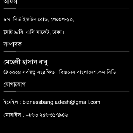
অফিস
৮৭, নিউ ইস্কাটন রোড, লেভেল-১০,
ফ্ল্যাট ৯/বি, এসি মার্কেট, ঢাকা।
সম্পাদক
মেহেদী হাসান বাবু
© ২০২৪ সর্বস্বত্ব সংরক্ষিত | বিজনেস বাংলাদেশ.কম.বিডি
যোগাযোগ
ইমেইল : biznessbangladesh@gmail.com
মোবাইল : +৮৮০ ২৫৮৩১৭৯৪৬