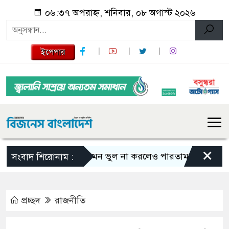
০৬:৩৭ অপরাহ্ন, শনিবার, ০৮ অগাস্ট ২০২৬
ইপেপার
×
এমন ভুল না করলেও পারতাম : শাকিব খান
সংবাদ শিরোনাম :
প্রচ্ছদ
রাজনীতি