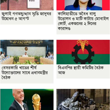
জুলাই গণঅভ্যুত্থান স্মৃতি জাদুঘর
কালিহাতীতে অবৈধ বালু
উদ্বোধন ৫ আগস্ট
উত্তোলন ও মাটি কাটায় মোবাইল
কোর্ট, একজনের ২ দিনের
কারাদণ্ড
বেসরকারি খাতের শীর্ষ
বিএনপির স্থায়ী কমিটির বৈঠক
উদ্যোক্তাদের সাথে প্রধানমন্ত্রীর
আজ
বৈঠক