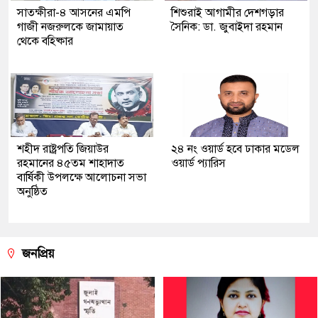
সাতক্ষীরা-৪ আসনের এমপি
শিশুরাই আগামীর দেশগড়ার
গাজী নজরুলকে জামায়াত
সৈনিক: ডা. জুবাইদা রহমান
থেকে বহিষ্কার
শহীদ রাষ্ট্রপতি জিয়াউর
২৪ নং ওয়ার্ড হবে ঢাকার মডেল
রহমানের ৪৫তম শাহাদাত
ওয়ার্ড প্যারিস
বার্ষিকী উপলক্ষে আলোচনা সভা
অনুষ্ঠিত
জনপ্রিয়