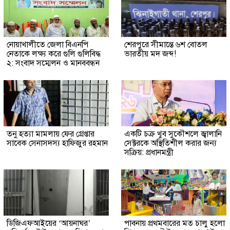
নোয়াখালীতে জেলা বিএনপি
শেরপুরে সীমান্তে ৬শ বোতল
নেতাকে লক্ষ্য করে গুলি গুলিবিদ্ধ
ভারতীয় মদ জব্দ!
২: সংবাদ সম্মেলন ও মানববন্ধন
তনু হত্যা মামলায় ফের গ্রেপ্তার
একটি চক্র খুব সুকৌশলে জ্বালানি
সাবেক সেনাসদস্য হাফিজুর রহমান
সেক্টরকে অস্থিতিশীল করার জন্য
সক্রিয়: প্রধানমন্ত্রী
ডিজিএফআইয়ের ‘আয়নাঘর’
পাবনায় প্রথমবারের মত চালু হলো