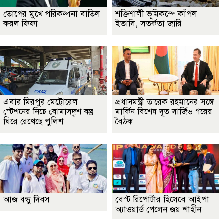
তোপের মুখে পরিকল্পনা বাতিল
শক্তিশালী ভূমিকম্পে কাঁপল
করল ফিফা
ইতালি, সতর্কতা জারি
এবার মিরপুর মেট্রোরেল
প্রধানমন্ত্রী তারেক রহমানের সঙ্গে
স্টেশনের নিচে বোমাসদৃশ বস্তু
মার্কিন বিশেষ দূত সার্জিও গরের
ঘিরে রেখেছে পুলিশ
বৈঠক
আজ বন্ধু দিবস
বেস্ট রিপোর্টার হিসেবে আইপা
অ্যাওয়ার্ড পেলেন জয় শাহীন