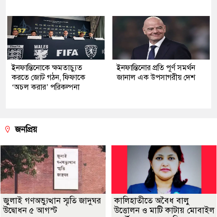
ইনফান্তিনোকে ক্ষমতাচ্যুত
ইনফান্তিনোর প্রতি পূর্ণ সমর্থন
করতে জোট গঠন, ফিফাকে
জানাল এক উপসাগরীয় দেশ
‘অচল করার’ পরিকল্পনা
জনপ্রিয়
জুলাই গণঅভ্যুত্থান স্মৃতি জাদুঘর
কালিহাতীতে অবৈধ বালু
উদ্বোধন ৫ আগস্ট
উত্তোলন ও মাটি কাটায় মোবাইল