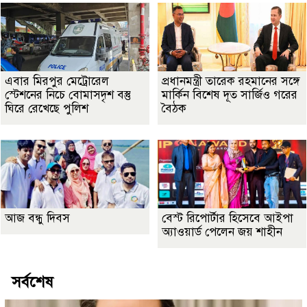
এবার মিরপুর মেট্রোরেল
প্রধানমন্ত্রী তারেক রহমানের সঙ্গে
স্টেশনের নিচে বোমাসদৃশ বস্তু
মার্কিন বিশেষ দূত সার্জিও গরের
ঘিরে রেখেছে পুলিশ
বৈঠক
আজ বন্ধু দিবস
বেস্ট রিপোর্টার হিসেবে আইপা
অ্যাওয়ার্ড পেলেন জয় শাহীন
সর্বশেষ