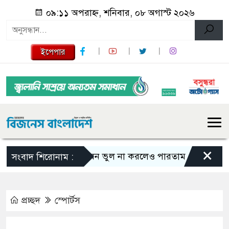
০৯:১১ অপরাহ্ন, শনিবার, ০৮ অগাস্ট ২০২৬
ইপেপার
×
এমন ভুল না করলেও পারতাম : শাকিব খান
সংবাদ শিরোনাম :
প্রচ্ছদ
স্পোর্টস