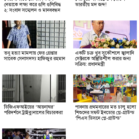
নেতাকে লক্ষ্য করে গুলি গুলিবিদ্ধ
ভারতীয় মদ জব্দ!
২: সংবাদ সম্মেলন ও মানববন্ধন
তনু হত্যা মামলায় ফের গ্রেপ্তার
একটি চক্র খুব সুকৌশলে জ্বালানি
সাবেক সেনাসদস্য হাফিজুর রহমান
সেক্টরকে অস্থিতিশীল করার জন্য
সক্রিয়: প্রধানমন্ত্রী
ডিজিএফআইয়ের ‘আয়নাঘর’
পাবনায় প্রথমবারের মত চালু হলো
পরিদর্শনে ট্রাইব্যুনালের বিচারকরা
শিশুদের সফট ইনডোর প্লে-গ্রাউন্ড
‘পিএস ডিসনে প্লে-গ্রাউন্ড’