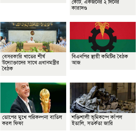
কোর্ট, একজনের ২ দিনের
কারাদণ্ড
বেসরকারি খাতের শীর্ষ
বিএনপির স্থায়ী কমিটির বৈঠক
উদ্যোক্তাদের সাথে প্রধানমন্ত্রীর
আজ
বৈঠক
তোপের মুখে পরিকল্পনা বাতিল
শক্তিশালী ভূমিকম্পে কাঁপল
করল ফিফা
ইতালি, সতর্কতা জারি