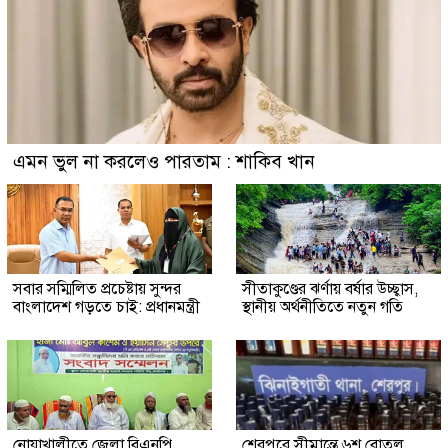
এমন ভুল না করলেও পারতাম : শাকিব খান
সবার সম্মিলিত প্রচেষ্টায় সুন্দর
সীতাকুণ্ডের ঝর্ণায় বর্ষার উচ্ছ্বাস,
বাংলাদেশ গড়তে চাই: প্রধানমন্ত্রী
স্থানীয় অর্থনীতিতে নতুন গতি
নোয়াখালীতে জেলা বিএনপি
শেরপুরে সীমান্তে ৬শ বোতল