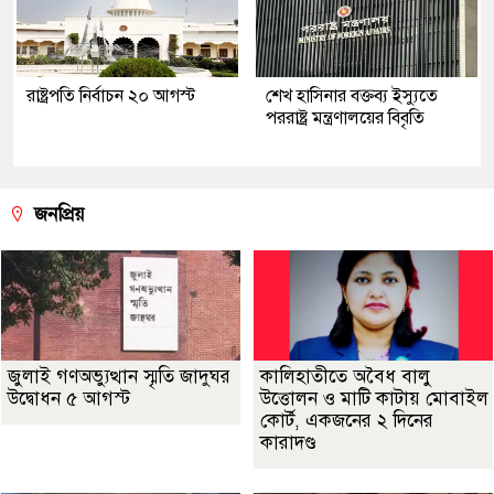
রাষ্ট্রপতি নির্বাচন ২০ আগস্ট
শেখ হাসিনার বক্তব্য ইস্যুতে
পররাষ্ট্র মন্ত্রণালয়ের বিবৃতি
জনপ্রিয়
জুলাই গণঅভ্যুত্থান স্মৃতি জাদুঘর
কালিহাতীতে অবৈধ বালু
উদ্বোধন ৫ আগস্ট
উত্তোলন ও মাটি কাটায় মোবাইল
কোর্ট, একজনের ২ দিনের
কারাদণ্ড