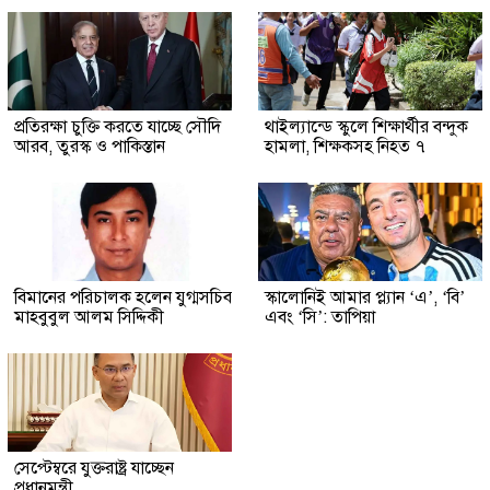
প্রতিরক্ষা চুক্তি করতে যাচ্ছে সৌদি
থাইল্যান্ডে স্কুলে শিক্ষার্থীর বন্দুক
আরব, তুরস্ক ও পাকিস্তান
হামলা, শিক্ষকসহ নিহত ৭
বিমানের পরিচালক হলেন যুগ্মসচিব
স্কালোনিই আমার প্ল্যান ‘এ’, ‘বি’
মাহবুবুল আলম সিদ্দিকী
এবং ‘সি’: তাপিয়া
সেপ্টেম্বরে যুক্তরাষ্ট্র যাচ্ছেন
প্রধানমন্ত্রী