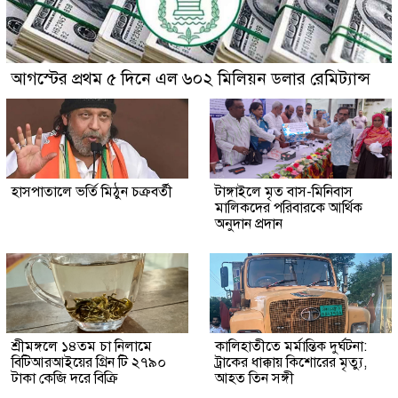
আগস্টের প্রথম ৫ দিনে এল ৬০২ মিলিয়ন ডলার রেমিট্যান্স
হাসপাতালে ভর্তি মিঠুন চক্রবর্তী
টাঙ্গাইলে মৃত বাস-মিনিবাস
মালিকদের পরিবারকে আর্থিক
অনুদান প্রদান
শ্রীমঙ্গলে ১৪তম চা নিলামে
কালিহাতীতে মর্মান্তিক দুর্ঘটনা:
বিটিআরআইয়ের গ্রিন টি ২৭৯০
ট্রাকের ধাক্কায় কিশোরের মৃত্যু,
টাকা কেজি দরে বিক্রি
আহত তিন সঙ্গী