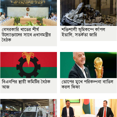
বেসরকারি খাতের শীর্ষ
শক্তিশালী ভূমিকম্পে কাঁপল
উদ্যোক্তাদের সাথে প্রধানমন্ত্রীর
ইতালি, সতর্কতা জারি
বৈঠক
বিএনপির স্থায়ী কমিটির বৈঠক
তোপের মুখে পরিকল্পনা বাতিল
আজ
করল ফিফা