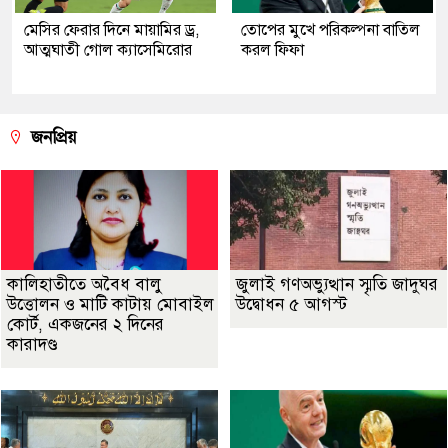
মেসির ফেরার দিনে মায়ামির ড্র,
তোপের মুখে পরিকল্পনা বাতিল
আত্মঘাতী গোল ক্যাসেমিরোর
করল ফিফা
জনপ্রিয়
কালিহাতীতে অবৈধ বালু
জুলাই গণঅভ্যুত্থান স্মৃতি জাদুঘর
উত্তোলন ও মাটি কাটায় মোবাইল
উদ্বোধন ৫ আগস্ট
কোর্ট, একজনের ২ দিনের
কারাদণ্ড