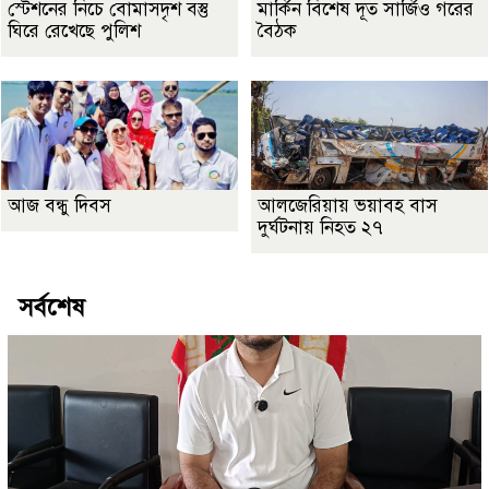
স্টেশনের নিচে বোমাসদৃশ বস্তু
মার্কিন বিশেষ দূত সার্জিও গরের
ঘিরে রেখেছে পুলিশ
বৈঠক
আজ বন্ধু দিবস
আলজেরিয়ায় ভয়াবহ বাস
দুর্ঘটনায় নিহত ২৭
সর্বশেষ