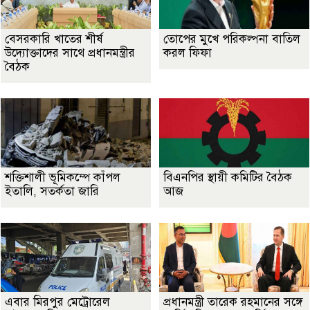
বেসরকারি খাতের শীর্ষ
তোপের মুখে পরিকল্পনা বাতিল
উদ্যোক্তাদের সাথে প্রধানমন্ত্রীর
করল ফিফা
বৈঠক
শক্তিশালী ভূমিকম্পে কাঁপল
বিএনপির স্থায়ী কমিটির বৈঠক
ইতালি, সতর্কতা জারি
আজ
এবার মিরপুর মেট্রোরেল
প্রধানমন্ত্রী তারেক রহমানের সঙ্গে