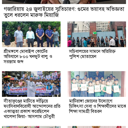
গজারিয়ায় ২৪ জুলাইয়ের স্মৃতিচারণ: গুমের ভয়াবহ অভিজ্ঞতা
তুলে ধরলেন মারুফ মিয়াজি
শ্রীমঙ্গলে মোবাইল কোর্টের
সচিবালয়ের সামনে অতিরিক্ত
অভিযানে ৮০০ ঘনফুট বালু ও
পুলিশ মোতায়েন
সরঞ্জাম জব্দ
সীতাকুণ্ডের মাটিতে দাঁড়িয়ে
মাটিরাঙ্গা জোনের উদ্যোগে
ফ্যাসিবাদবিরোধী আন্দোলনের প্রতি
চিকিৎসা সেবা ও শিক্ষার্থীদের মাঝে
একাত্মতা প্রকাশ করেছিলেন
শিক্ষা সামগ্রী বিতরন
খালেদা জিয়া- আসলাম চৌধুরী