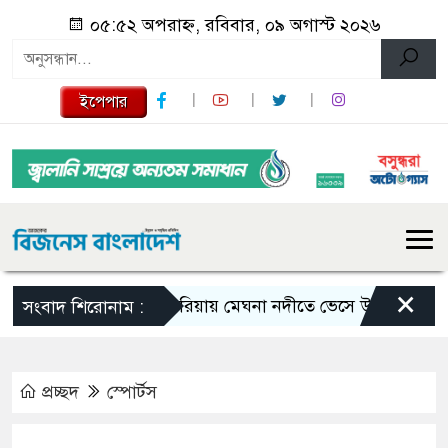
০৫:৫২ অপরাহ্ন, রবিবার, ০৯ অগাস্ট ২০২৬
ইপেপার
×
গজারিয়ায় মেঘনা নদীতে ভেসে উঠলো নারী-পুরুষে
সংবাদ শিরোনাম :
প্রচ্ছদ
স্পোর্টস