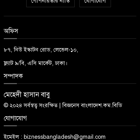
গোপনীয়তার নীতি
যোগাযোগ
অফিস
৮৭, নিউ ইস্কাটন রোড, লেভেল-১০,
ফ্ল্যাট ৯/বি, এসি মার্কেট, ঢাকা।
সম্পাদক
মেহেদী হাসান বাবু
© ২০২৪ সর্বস্বত্ব সংরক্ষিত | বিজনেস বাংলাদেশ.কম.বিডি
যোগাযোগ
ইমেইল : biznessbangladesh@gmail.com