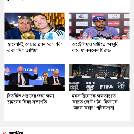
স্কালোনিই আমার প্ল্যান ‘এ’, ‘বি’
অস্ট্রেলিয়ার মাটিতে সেঞ্চুরি
এবং ‘সি’: তাপিয়া
করে যা বললেন মিরাজ
বিতর্কিত প্রস্তাবের জন্য ক্ষমা
ইনফান্তিনোকে ক্ষমতাচ্যুত
চাইলেন ফিফা সভাপতি
করতে জোট গঠন, ফিফাকে
‘অচল করার’ পরিকল্পনা