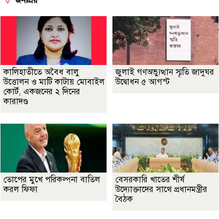
জনপ্রিয়
কালিহাতীতে অবৈধ বালু
জুলাই গণঅভ্যুত্থান স্মৃতি জাদুঘর
উত্তোলন ও মাটি কাটায় মোবাইল
উদ্বোধন ৫ আগস্ট
কোর্ট, একজনের ২ দিনের
কারাদণ্ড
তোপের মুখে পরিকল্পনা বাতিল
বেসরকারি খাতের শীর্ষ
করল ফিফা
উদ্যোক্তাদের সাথে প্রধানমন্ত্রীর
বৈঠক