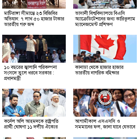
মাটিরাঙ্গা সীমান্তে ২৩ বিজিবির
ভাসানী বিশ্ববিদ্যালয়ে বিএসি
অভিযান: ৭ লাখ ৫০ হাজার টাকার
অ্যাক্রেডিটেশনের জন্য কারিকুলাম
ভারতীয় গরু জব্দ
ম্যানেজমেন্ট প্রশিক্ষণ
১০ বছরের জ্বালানি পরিকল্পনা
কানাডা থেকে হাজার হাজার
সংসদে তুলে ধরবে সরকার :
ভারতীয় নাগরিক বহিষ্কার
প্রধানমন্ত্রী
কর্নেল অলি আহমদকে রাষ্ট্রপতি
আগামীকাল এসএসসি ও
প্রার্থী ঘোষণা ১১ দলীয় ঐক্যের
সমমানের ফল, জানা যাবে যেভাবে