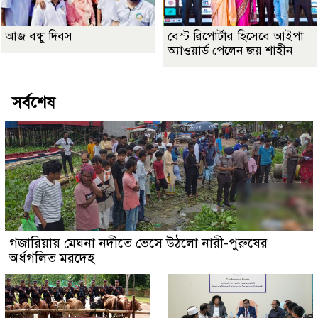
আজ বন্ধু দিবস
বেস্ট রিপোর্টার হিসেবে আইপা
অ্যাওয়ার্ড পেলেন জয় শাহীন
সর্বশেষ
গজারিয়ায় মেঘনা নদীতে ভেসে উঠলো নারী-পুরুষের
অর্ধগলিত মরদেহ