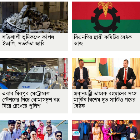
শক্তিশালী ভূমিকম্পে কাঁপল
বিএনপির স্থায়ী কমিটির বৈঠক
ইতালি, সতর্কতা জারি
আজ
এবার মিরপুর মেট্রোরেল
প্রধানমন্ত্রী তারেক রহমানের সঙ্গে
স্টেশনের নিচে বোমাসদৃশ বস্তু
মার্কিন বিশেষ দূত সার্জিও গরের
ঘিরে রেখেছে পুলিশ
বৈঠক