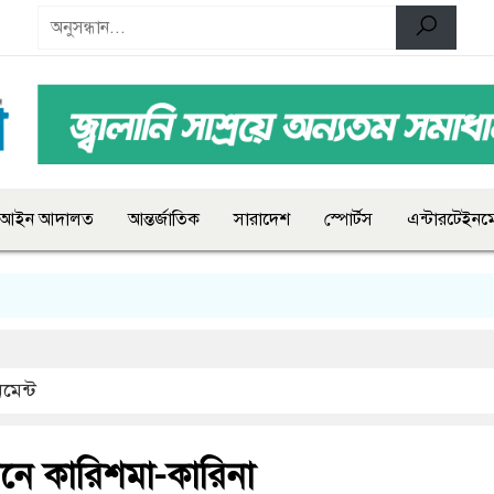
আইন আদালত
আন্তর্জাতিক
সারাদেশ
স্পোর্টস
এন্টারটেইনমে
মেন্ট
িনে কারিশমা-কারিনা