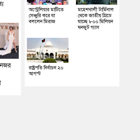
্য
অস্ট্রেলিয়ার মাটিতে
মহেশখালী টার্মিনাল
সেঞ্চুরি করে যা
থেকে জাতীয় গ্রিডে
বললেন মিরাজ
যাচ্ছে ৮০০ মিলিয়ন
ঘনফুট গ্যাস
 নজর
রাষ্ট্রপতি নির্বাচন ২০
আগস্ট
়া