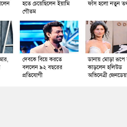
ালেন
হতে চেয়েছিলেন ইয়ামি
ফাঁস হলো নতুন তথ
গৌতম
িআর,
দেবকে বিয়ে করতে
ডানায় মোড়া রূপে
ে
বললেন ৯২ বছরের
কাড়লেন হলিউড
প্রতিযোগী
অভিনেত্রী জেনডেয