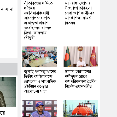
সীতাকুণ্ডের মাটিতে
মাটিরাঙ্গা জোনের
দাঁড়িয়ে
উদ্যোগে চিকিৎসা
েন সাদা
ফ্যাসিবাদবিরোধী
সেবা ও শিক্ষার্থীদের
আন্দোলনের প্রতি
মাঝে শিক্ষা সামগ্রী
একাত্মতা প্রকাশ
বিতরন
করেছিলেন খালেদা
জিয়া- আসলাম
চৌধুরী
জুলাই গণঅভ্যুত্থানের
ঢাকার চারপাশের
দ্বিতীয় বর্ষ উপলক্ষে
নদীদূষণ রোধে
প্রেসক্লাব ও সাংবাদিক
কর্মপরিকল্পনা তৈরির
ইউনিয়ন বগুড়ার
নির্দেশ প্রধানমন্ত্রীর
আলোচনা সভা
িয়ে