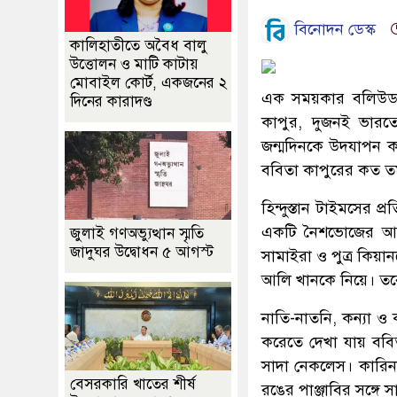
বিনোদন ডেস্ক
কালিহাতীতে অবৈধ বালু
উত্তোলন ও মাটি কাটায়
মোবাইল কোর্ট, একজনের ২
এক সময়কার বলিউড অভ
দিনের কারাদণ্ড
কাপুর, দুজনই ভারতে
জন্মদিনকে উদযাপন ক
ববিতা কাপুরের কত তম
হিন্দুস্তান টাইমসের প
একটি নৈশভোজের আয়
জুলাই গণঅভ্যুত্থান স্মৃতি
জাদুঘর উদ্বোধন ৫ আগস্ট
সামাইরা ও পুত্র কিয়
আলি খানকে নিয়ে। তবে 
নাতি-নাতনি, কন্যা ও
করেতে দেখা যায় ববি
সাদা নেকলেস। কারিন
বেসরকারি খাতের শীর্ষ
রঙের পাঞ্জাবির সঙ্গ