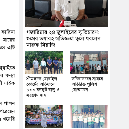
 কারিনা
গজারিয়ায় ২৪ জুলাইয়ের স্মৃতিচারণ:
গুমের ভয়াবহ অভিজ্ঞতা তুলে ধরলেন
। মায়ের
মারুফ মিয়াজি
তবে এটি
ুম্বাইতে
 কন্যা
শ্রীমঙ্গলে মোবাইল
সচিবালয়ের সামনে
মী সাইফ
কোর্টের অভিযানে
অতিরিক্ত পুলিশ
৮০০ ঘনফুট বালু ও
মোতায়েন
সরঞ্জাম জব্দ
িন পালন
 পরেছেন
। খয়েরি