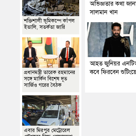
অভিজ্ঞতার কথা জান
সালমান খান
শক্তিশালী ভূমিকম্পে কাঁপল
ইতালি, সতর্কতা জারি
আহত জুনিয়র এনট
কবে ফিরবেন শুটিংয়
প্রধানমন্ত্রী তারেক রহমানের
সঙ্গে মার্কিন বিশেষ দূত
সার্জিও গরের বৈঠক
এবার মিরপুর মেট্রোরেল