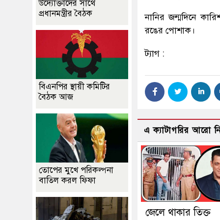
উদ্যোক্তাদের সাথে
প্রধানমন্ত্রীর বৈঠক
নানির জন্মদিনে কার
রঙের পোশাক।
ট্যাগ :
বিএনপির স্থায়ী কমিটির
বৈঠক আজ
এ ক্যাটাগরির আরো 
তোপের মুখে পরিকল্পনা
বাতিল করল ফিফা
জেলে থাকার তিক্ত