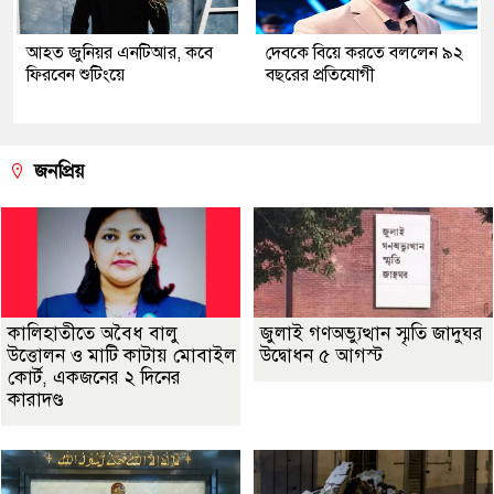
আহত জুনিয়র এনটিআর, কবে
দেবকে বিয়ে করতে বললেন ৯২
ফিরবেন শুটিংয়ে
বছরের প্রতিযোগী
জনপ্রিয়
কালিহাতীতে অবৈধ বালু
জুলাই গণঅভ্যুত্থান স্মৃতি জাদুঘর
উত্তোলন ও মাটি কাটায় মোবাইল
উদ্বোধন ৫ আগস্ট
কোর্ট, একজনের ২ দিনের
কারাদণ্ড