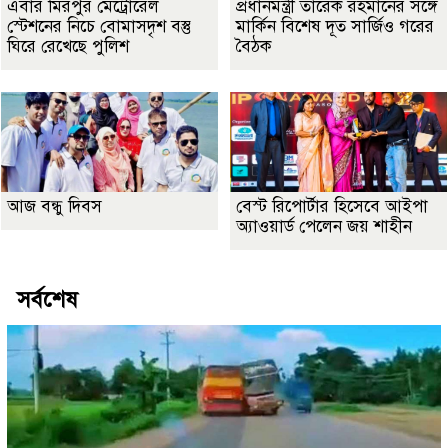
এবার মিরপুর মেট্রোরেল
প্রধানমন্ত্রী তারেক রহমানের সঙ্গে
স্টেশনের নিচে বোমাসদৃশ বস্তু
মার্কিন বিশেষ দূত সার্জিও গরের
ঘিরে রেখেছে পুলিশ
বৈঠক
আজ বন্ধু দিবস
বেস্ট রিপোর্টার হিসেবে আইপা
অ্যাওয়ার্ড পেলেন জয় শাহীন
সর্বশেষ