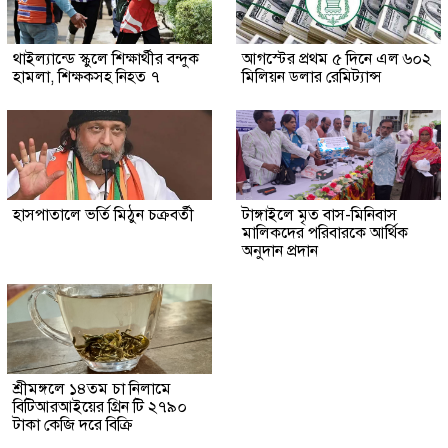
থাইল্যান্ডে স্কুলে শিক্ষার্থীর বন্দুক
আগস্টের প্রথম ৫ দিনে এল ৬০২
হামলা, শিক্ষকসহ নিহত ৭
মিলিয়ন ডলার রেমিট্যান্স
হাসপাতালে ভর্তি মিঠুন চক্রবর্তী
টাঙ্গাইলে মৃত বাস-মিনিবাস
মালিকদের পরিবারকে আর্থিক
অনুদান প্রদান
শ্রীমঙ্গলে ১৪তম চা নিলামে
বিটিআরআইয়ের গ্রিন টি ২৭৯০
টাকা কেজি দরে বিক্রি