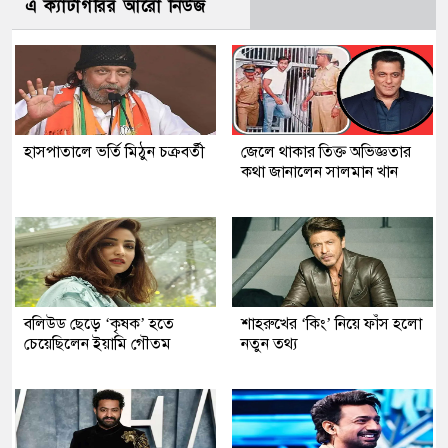
এ ক্যাটাগরির আরো নিউজ
হাসপাতালে ভর্তি মিঠুন চক্রবর্তী
জেলে থাকার তিক্ত অভিজ্ঞতার
কথা জানালেন সালমান খান
বলিউড ছেড়ে ‘কৃষক’ হতে
শাহরুখের ‘কিং’ নিয়ে ফাঁস হলো
চেয়েছিলেন ইয়ামি গৌতম
নতুন তথ্য