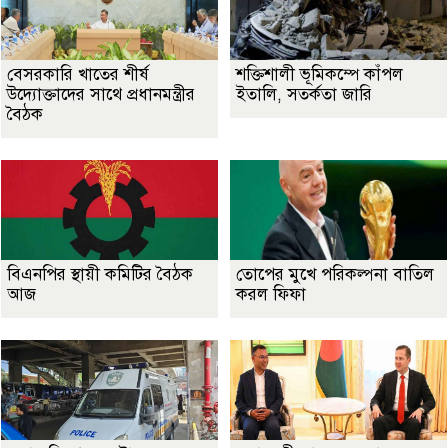
বেসরকারি খাতের শীর্ষ
শক্তিশালী ভূমিকম্পে কাঁপল
উদ্যোক্তাদের সাথে প্রধানমন্ত্রীর
ইতালি, সতর্কতা জারি
বৈঠক
বিএনপির স্থায়ী কমিটির বৈঠক
তোপের মুখে পরিকল্পনা বাতিল
আজ
করল ফিফা