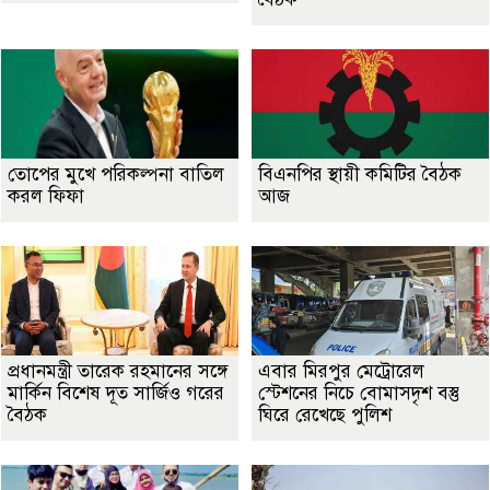
তোপের মুখে পরিকল্পনা বাতিল
বিএনপির স্থায়ী কমিটির বৈঠক
করল ফিফা
আজ
প্রধানমন্ত্রী তারেক রহমানের সঙ্গে
এবার মিরপুর মেট্রোরেল
মার্কিন বিশেষ দূত সার্জিও গরের
স্টেশনের নিচে বোমাসদৃশ বস্তু
বৈঠক
ঘিরে রেখেছে পুলিশ