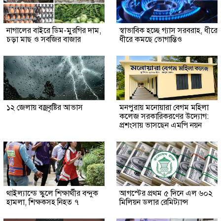
নাগালের বাইরে ডিম-মুরগির দাম,
স্বাভাবিক হচ্ছে গ্যাস সরবরাহ, ধীরে
চড়া মাছ ও সবজির বাজার
ধীরে কমছে ভোগান্তিও
১২ জেলায় বজ্রবৃষ্টির আভাস
মনপুরায় মনোয়ারা বেগম মহিলা
কলেজ সরকারিকরণের উদ্যোগ:
প্রশংসায় ভাসছেন এমপি নয়ন
থাইল্যান্ডে স্কুলে শিক্ষার্থীর বন্দুক
আগস্টের প্রথম ৫ দিনে এল ৬০২
হামলা, শিক্ষকসহ নিহত ৭
মিলিয়ন ডলার রেমিট্যান্স