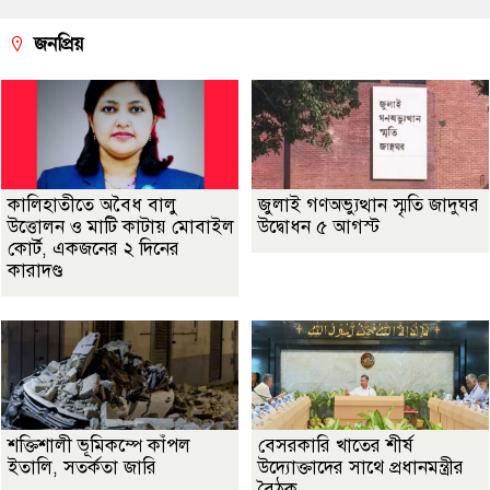
জনপ্রিয়
কালিহাতীতে অবৈধ বালু
জুলাই গণঅভ্যুত্থান স্মৃতি জাদুঘর
উত্তোলন ও মাটি কাটায় মোবাইল
উদ্বোধন ৫ আগস্ট
কোর্ট, একজনের ২ দিনের
কারাদণ্ড
শক্তিশালী ভূমিকম্পে কাঁপল
বেসরকারি খাতের শীর্ষ
ইতালি, সতর্কতা জারি
উদ্যোক্তাদের সাথে প্রধানমন্ত্রীর
বৈঠক