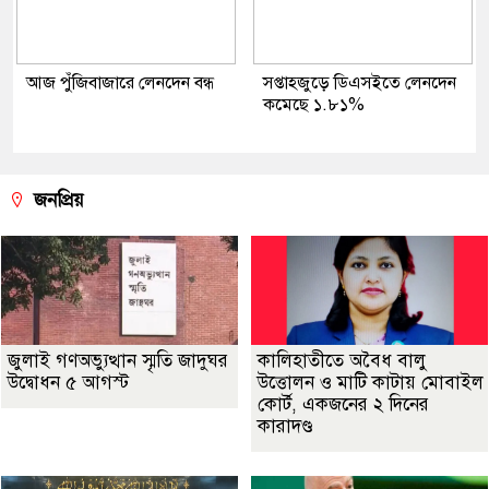
আজ পুঁজিবাজারে লেনদেন বন্ধ
সপ্তাহজুড়ে ডিএসইতে লেনদেন
কমেছে ১.৮১%
জনপ্রিয়
জুলাই গণঅভ্যুত্থান স্মৃতি জাদুঘর
কালিহাতীতে অবৈধ বালু
উদ্বোধন ৫ আগস্ট
উত্তোলন ও মাটি কাটায় মোবাইল
কোর্ট, একজনের ২ দিনের
কারাদণ্ড