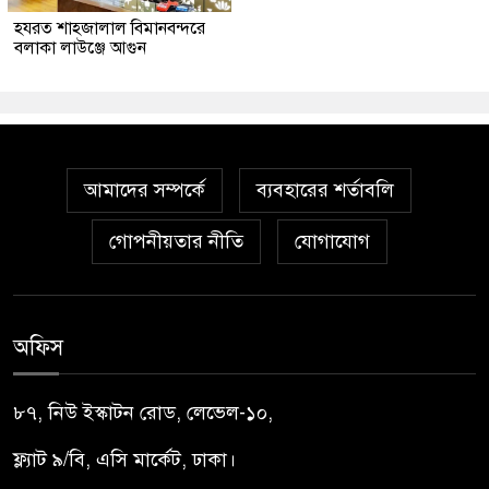
হযরত শাহজালাল বিমানবন্দরে
বলাকা লাউঞ্জে আগুন
আমাদের সম্পর্কে
ব্যবহারের শর্তাবলি
গোপনীয়তার নীতি
যোগাযোগ
অফিস
৮৭, নিউ ইস্কাটন রোড, লেভেল-১০,
ফ্ল্যাট ৯/বি, এসি মার্কেট, ঢাকা।