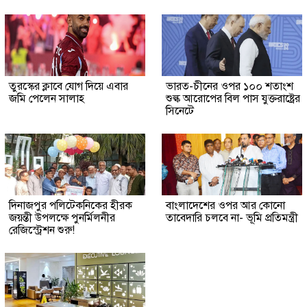
তুরস্কের ক্লাবে যোগ দিয়ে এবার
ভারত-চীনের ওপর ১০০ শতাংশ
জমি পেলেন সালাহ
শুল্ক আরোপের বিল পাস যুক্তরাষ্ট্রের
সিনেটে
দিনাজপুর পলিটেকনিকের হীরক
বাংলাদেশের ওপর আর কোনো
জয়ন্তী উপলক্ষে পুনর্মিলনীর
তাবেদারি চলবে না- ভূমি প্রতিমন্ত্রী
রেজিস্ট্রেশন শুরু!