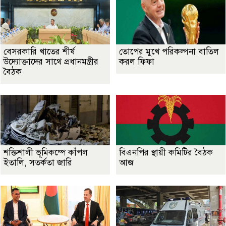
বেসরকারি খাতের শীর্ষ
তোপের মুখে পরিকল্পনা বাতিল
উদ্যোক্তাদের সাথে প্রধানমন্ত্রীর
করল ফিফা
বৈঠক
শক্তিশালী ভূমিকম্পে কাঁপল
বিএনপির স্থায়ী কমিটির বৈঠক
ইতালি, সতর্কতা জারি
আজ