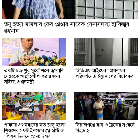
তনু হত্যা মামলায় ফের গ্রেপ্তার সাবেক সেনাসদস্য হাফিজুর
রহমান
একটি চক্র খুব সুকৌশলে জ্বালানি
ডিজিএফআইয়ের ‘আয়নাঘর’
সেক্টরকে অস্থিতিশীল করার জন্য
পরিদর্শনে ট্রাইব্যুনালের বিচারকরা
সক্রিয়: প্রধানমন্ত্রী
পাবনায় প্রথমবারের মত চালু হলো
সিরাজগঞ্জে বাস ও ট্রাকের সংঘর্ষে
শিশুদের সফট ইনডোর প্লে-গ্রাউন্ড
নিহত ২
‘পিএস ডিসনে প্লে-গ্রাউন্ড’