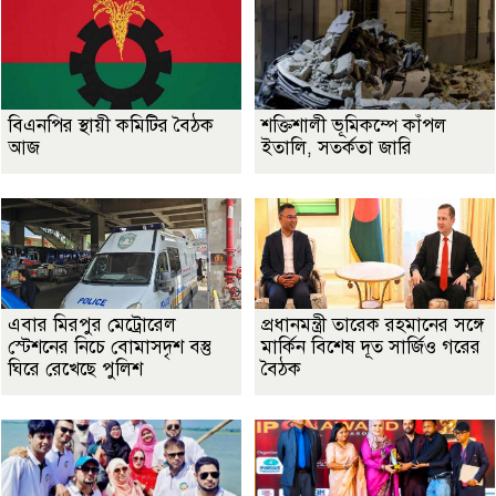
বিএনপির স্থায়ী কমিটির বৈঠক
শক্তিশালী ভূমিকম্পে কাঁপল
আজ
ইতালি, সতর্কতা জারি
এবার মিরপুর মেট্রোরেল
প্রধানমন্ত্রী তারেক রহমানের সঙ্গে
স্টেশনের নিচে বোমাসদৃশ বস্তু
মার্কিন বিশেষ দূত সার্জিও গরের
ঘিরে রেখেছে পুলিশ
বৈঠক