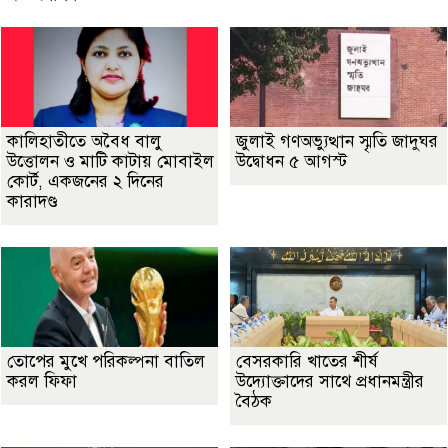
কালিহাতীতে অবৈধ বালু
জুলাই গণঅভ্যুত্থান স্মৃতি জাদুঘর
উত্তোলন ও মাটি কাটায় মোবাইল
উদ্বোধন ৫ আগস্ট
কোর্ট, একজনের ২ দিনের
কারাদণ্ড
তোপের মুখে পরিকল্পনা বাতিল
বেসরকারি খাতের শীর্ষ
করল ফিফা
উদ্যোক্তাদের সাথে প্রধানমন্ত্রীর
বৈঠক