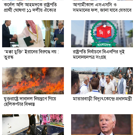
কর্নেল অলি আহমদকে রাষ্ট্রপতি
আগামীকাল এসএসসি ও
প্রার্থী ঘোষণা ১১ দলীয় ঐক্যের
সমমানের ফল, জানা যাবে যেভাবে
‘মক্কা চুক্তি’ ইরানের বিরুদ্ধে নয় :
রাষ্ট্রপতি নির্বাচনে বিএনপির দুই
তুরস্ক
মনোনয়নপত্র সংগ্রহ
যুক্তরাষ্ট্রে দাবানল নিয়ন্ত্রণে গিয়ে
মাতারবাড়ী বিদ্যুৎকেন্দ্রে প্রধানমন্ত্রী
হেলিকপ্টার বিধ্বস্ত