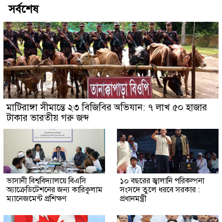
সর্বশেষ
মাটিরাঙ্গা সীমান্তে ২৩ বিজিবির অভিযান: ৭ লাখ ৫০ হাজার
টাকার ভারতীয় গরু জব্দ
ভাসানী বিশ্ববিদ্যালয়ে বিএসি
১০ বছরের জ্বালানি পরিকল্পনা
অ্যাক্রেডিটেশনের জন্য কারিকুলাম
সংসদে তুলে ধরবে সরকার :
ম্যানেজমেন্ট প্রশিক্ষণ
প্রধানমন্ত্রী