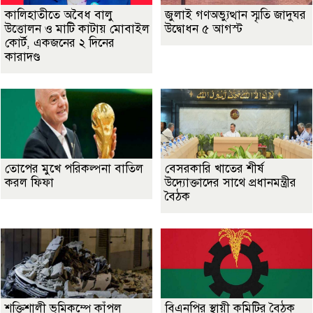
কালিহাতীতে অবৈধ বালু
জুলাই গণঅভ্যুত্থান স্মৃতি জাদুঘর
উত্তোলন ও মাটি কাটায় মোবাইল
উদ্বোধন ৫ আগস্ট
কোর্ট, একজনের ২ দিনের
কারাদণ্ড
তোপের মুখে পরিকল্পনা বাতিল
বেসরকারি খাতের শীর্ষ
করল ফিফা
উদ্যোক্তাদের সাথে প্রধানমন্ত্রীর
বৈঠক
শক্তিশালী ভূমিকম্পে কাঁপল
বিএনপির স্থায়ী কমিটির বৈঠক