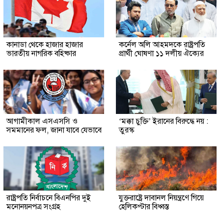
কানাডা থেকে হাজার হাজার
কর্নেল অলি আহমদকে রাষ্ট্রপতি
ভারতীয় নাগরিক বহিষ্কার
প্রার্থী ঘোষণা ১১ দলীয় ঐক্যের
আগামীকাল এসএসসি ও
‘মক্কা চুক্তি’ ইরানের বিরুদ্ধে নয় :
সমমানের ফল, জানা যাবে যেভাবে
তুরস্ক
রাষ্ট্রপতি নির্বাচনে বিএনপির দুই
যুক্তরাষ্ট্রে দাবানল নিয়ন্ত্রণে গিয়ে
মনোনয়নপত্র সংগ্রহ
হেলিকপ্টার বিধ্বস্ত