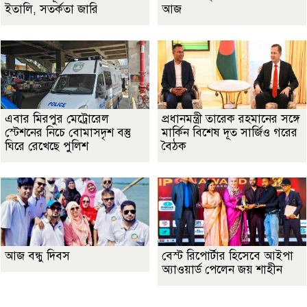
ইতালি, সতর্কতা জারি
আজ
এবার মিরপুর মেট্রোরেল
প্রধানমন্ত্রী তারেক রহমানের সঙ্গে
স্টেশনের নিচে বোমাসদৃশ বস্তু
মার্কিন বিশেষ দূত সার্জিও গরের
ঘিরে রেখেছে পুলিশ
বৈঠক
আজ বন্ধু দিবস
বেস্ট রিপোর্টার হিসেবে আইপা
অ্যাওয়ার্ড পেলেন জয় শাহীন