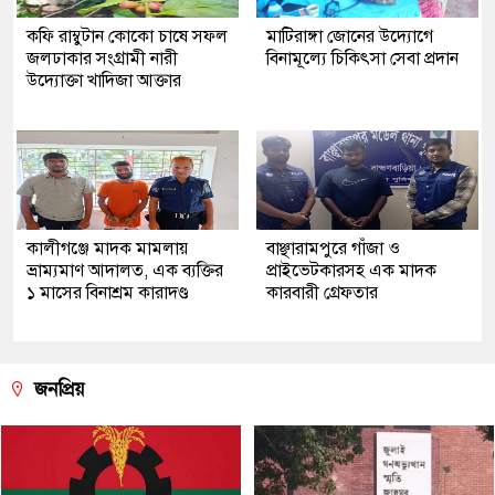
কফি রাম্বুটান কোকো চাষে সফল
মাটিরাঙ্গা জোনের উদ্যোগে
জলঢাকার সংগ্রামী নারী
বিনামূল্যে চিকিৎসা সেবা প্রদান
উদ্যোক্তা খাদিজা আক্তার
কালীগঞ্জে মাদক মামলায়
বাঞ্ছারামপুরে গাঁজা ও
ভ্রাম্যমাণ আদালত, এক ব্যক্তির
প্রাইভেটকারসহ এক মাদক
১ মাসের বিনাশ্রম কারাদণ্ড
কারবারী গ্রেফতার
জনপ্রিয়