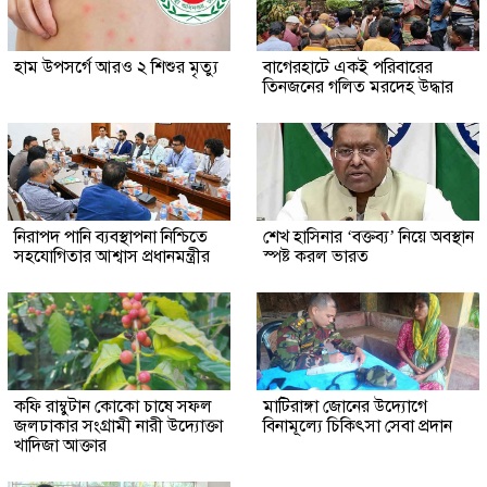
হাম উপসর্গে আরও ২ শিশুর মৃত্যু
‎বাগেরহাটে একই পরিবারের
তিনজনের গলিত মরদেহ উদ্ধার
নিরাপদ পানি ব্যবস্থাপনা নিশ্চিতে
শেখ হাসিনার ‘বক্তব্য’ নিয়ে অবস্থান
সহযোগিতার আশ্বাস প্রধানমন্ত্রীর
স্পষ্ট করল ভারত
কফি রাম্বুটান কোকো চাষে সফল
মাটিরাঙ্গা জোনের উদ্যোগে
জলঢাকার সংগ্রামী নারী উদ্যোক্তা
বিনামূল্যে চিকিৎসা সেবা প্রদান
খাদিজা আক্তার