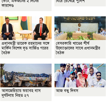
কোর্ট, একজনের ২ দিনের
ঘিরে রেখেছে পুলিশ
কারাদণ্ড
প্রধানমন্ত্রী তারেক রহমানের সঙ্গে
বেসরকারি খাতের শীর্ষ
মার্কিন বিশেষ দূত সার্জিও গরের
উদ্যোক্তাদের সাথে প্রধানমন্ত্রীর
বৈঠক
বৈঠক
আলজেরিয়ায় ভয়াবহ বাস
আজ বন্ধু দিবস
দুর্ঘটনায় নিহত ২৭