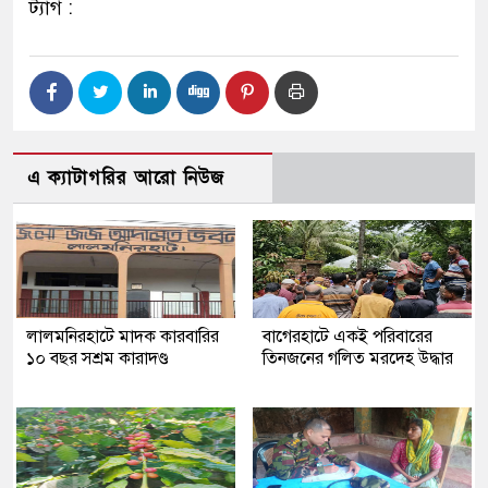
ট্যাগ :
এ ক্যাটাগরির আরো নিউজ
লালমনিরহাটে মাদক কারবারির
‎বাগেরহাটে একই পরিবারের
১০ বছর সশ্রম কারাদণ্ড
তিনজনের গলিত মরদেহ উদ্ধার