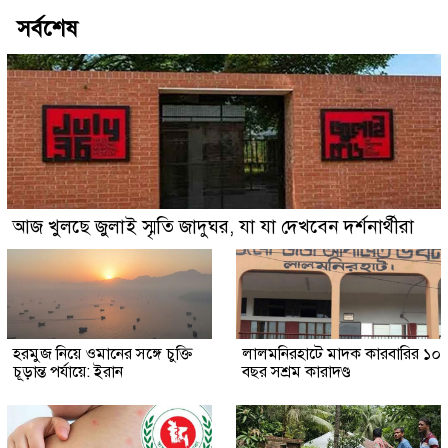
সর্বশেষ
আজ খুলছে জুলাই স্মৃতি জাদুঘর, যা যা দেখবেন দর্শনার্থীরা
হরমুজ নিয়ে ওমানের সঙ্গে চুক্তি
লালমনিরহাটে মাদক কারবারির ১০
চূড়ান্ত পর্যায়ে: ইরান
বছর সশ্রম কারাদণ্ড