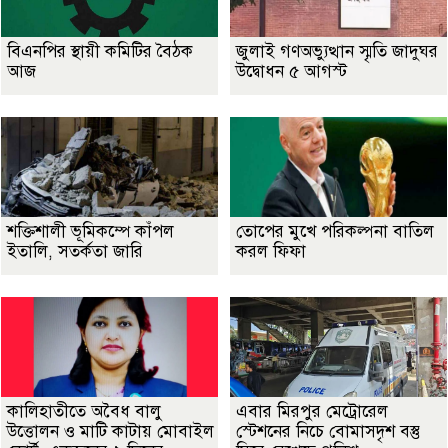
বিএনপির স্থায়ী কমিটির বৈঠক
জুলাই গণঅভ্যুত্থান স্মৃতি জাদুঘর
আজ
উদ্বোধন ৫ আগস্ট
শক্তিশালী ভূমিকম্পে কাঁপল
তোপের মুখে পরিকল্পনা বাতিল
ইতালি, সতর্কতা জারি
করল ফিফা
কালিহাতীতে অবৈধ বালু
এবার মিরপুর মেট্রোরেল
উত্তোলন ও মাটি কাটায় মোবাইল
স্টেশনের নিচে বোমাসদৃশ বস্তু