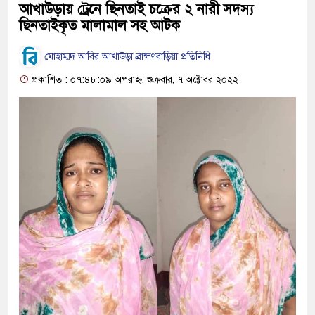
আখাউড়ায় ট্রেনে ছিনতাই চক্রের ২ নারী সদস্য
ছিনতাইকৃত মালামাল সহ আটক
মোহাম্মদ আবির আখাউড়া ব্রাহ্মণবাড়িয়া প্রতিনিধি
প্রকাশিত : ০৭:৪৮:০৯ অপরাহ্ন, শুক্রবার, ৭ অক্টোবর ২০২২