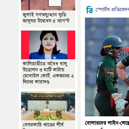
স্পোর্টস প্রতিবেদ
জুলাই গণঅভ্যুত্থান স্মৃতি
জাদুঘর উদ্বোধন ৫ আগস্ট
কালিহাতীতে অবৈধ বালু
উত্তোলন ও মাটি কাটায়
মোবাইল কোর্ট, একজনের ২
দিনের কারাদণ্ড
বোলারদের লাইন-লেন্থ
বেসরকারি খাতের শীর্ষ