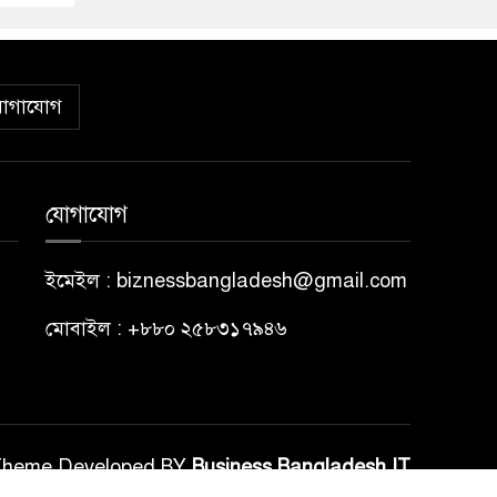
োগাযোগ
যোগাযোগ
ইমেইল : biznessbangladesh@gmail.com
মোবাইল : +৮৮০ ২৫৮৩১৭৯৪৬
Theme Developed BY
Business Bangladesh IT