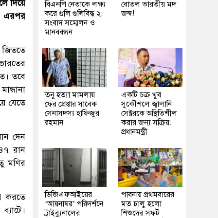
ুলে দিয়ে
বিএনপি নেতাকে লক্ষ্য
বোতল ভারতীয় মদ
করে গুলি গুলিবিদ্ধ ২:
জব্দ!
। এরপর
সংবাদ সম্মেলন ও
মানববন্ধন
ষে জিততে
 ভারতের
রত। তবে
মান্ধানা
তনু হত্যা মামলায়
একটি চক্র খুব
য়ে যেতে
ফের গ্রেপ্তার সাবেক
সুকৌশলে জ্বালানি
সেনাসদস্য হাফিজুর
সেক্টরকে অস্থিতিশীল
রহমান
করার জন্য সক্রিয়:
প্রধানমন্ত্রী
রান দেন
 ৪৭ রান
তু মণির
ডিজিএফআইয়ের
পাবনায় প্রথমবারের
ইপ করতে
‘আয়নাঘর’ পরিদর্শনে
মত চালু হলো
ব্যাটে।
ট্রাইব্যুনালের
শিশুদের সফট