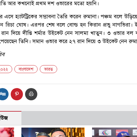
গতি আর কখনোই প্রথম দশ ওভারের মতো হয়নি।
 এসে হ্যাটট্রিকের সম্ভাবনা তৈরি করেন রুমানা। পঞ্চম বলে উড়িয়
েন রিচা ঘোষ। এরপর শেষ বলে বোল্ড হন কিরান প্রভু নাগভিরা। 
ান দিয়ে দীপ্তি শর্মার উইকেট নেন সালমা খাতুন। ৩ ওভার বল
পেয়েছেন তিনি। সমান ওভার করে ২৭ রান দিয়ে ৩ উইকেট নেন রুম
বিব
 ২০২২
বাংলাদেশ
ভারত
নিউজ