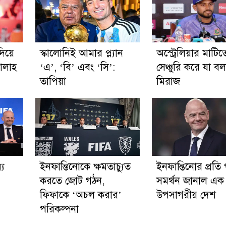
দিয়ে
স্কালোনিই আমার প্ল্যান
অস্ট্রেলিয়ার মাটিত
ালাহ
‘এ’, ‘বি’ এবং ‘সি’:
সেঞ্চুরি করে যা ব
তাপিয়া
মিরাজ
্য
ইনফান্তিনোকে ক্ষমতাচ্যুত
ইনফান্তিনোর প্রতি পূ
করতে জোট গঠন,
সমর্থন জানাল এক
ফিফাকে ‘অচল করার’
উপসাগরীয় দেশ
পরিকল্পনা