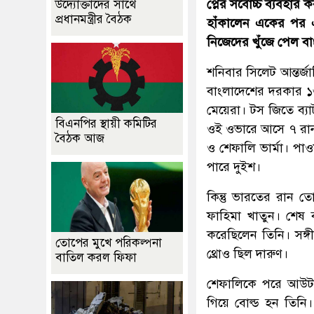
প্লের সর্বোচ্চ ব্যবহা
উদ্যোক্তাদের সাথে
প্রধানমন্ত্রীর বৈঠক
হাঁকালেন একের পর 
নিজেদের খুঁজে পেল ব
শনিবার সিলেট আন্তর্জ
বাংলাদেশের দরকার ১৬
মেয়েরা। টস জিতে ব্য
বিএনপির স্থায়ী কমিটির
ওই ওভারে আসে ৭ রান। 
বৈঠক আজ
ও শেফালি ভার্মা। পা
পারে দুইশ।
কিন্তু ভারতের রান 
ফাহিমা খাতুন। শেষ 
করেছিলেন তিনি। সঙ্গ
তোপের মুখে পরিকল্পনা
থ্রোও ছিল দারুণ।
বাতিল করল ফিফা
শেফালিকে পরে আউট 
গিয়ে বোল্ড হন তিনি