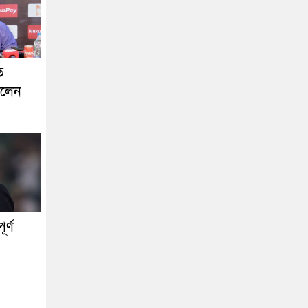
ে
ললেন
র্ণ