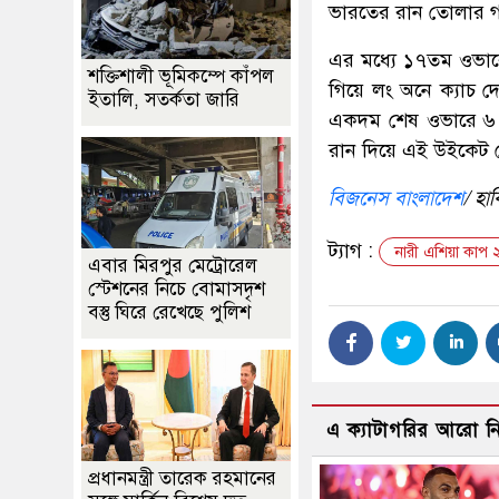
ভারতের রান তোলার 
এর মধ্যে ১৭তম ওভারে
শক্তিশালী ভূমিকম্পে কাঁপল
গিয়ে লং অনে ক্যাচ দ
ইতালি, সতর্কতা জারি
একদম শেষ ওভারে ৬ র
রান দিয়ে এই উইকেট 
বিজনেস বাংলাদেশ
/ হা
ট্যাগ :
নারী এশিয়া কাপ
এবার মিরপুর মেট্রোরেল
স্টেশনের নিচে বোমাসদৃশ
বস্তু ঘিরে রেখেছে পুলিশ
এ ক্যাটাগরির আরো 
প্রধানমন্ত্রী তারেক রহমানের