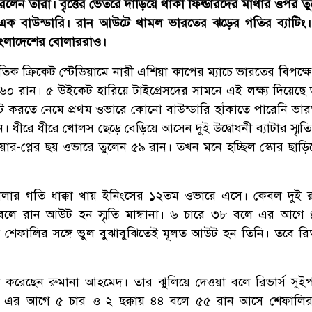
র করলেন তারা। বৃত্তের ভেতরে দাঁড়িয়ে থাকা ফিল্ডারদের মাথার ওপর ত
এক বাউন্ডারি। রান আউটে থামল ভারতের ঝড়ের গতির ব্যাটিং
াংলাদেশের বোলাররাও।
াতিক ক্রিকেট স্টেডিয়ামে নারী এশিয়া কাপের ম্যাচে ভারতের বিপক্
০ রান। ৫ উইকেট হারিয়ে টাইগ্রেসদের সামনে এই লক্ষ্য দিয়েছে
াট করতে নেমে প্রথম ওভারে কোনো বাউন্ডারি হাঁকাতে পারেনি ভা
ধীরে ধীরে খোলস ছেড়ে বেড়িয়ে আসেন দুই উদ্বোধনী ব্যাটার স্মৃতি 
ওয়ার-প্লের ছয় ওভারে তুলেন ৫৯ রান। তখন মনে হচ্ছিল স্কোর ছাড়ি
তোলার গতি ধাক্কা খায় ইনিংসের ১২তম ওভারে এসে। কেবল দুই 
বলে রান আউট হন স্মৃতি মান্ধানা। ৬ চারে ৩৮ বলে এর আগে
ী শেফালির সঙ্গে ভুল বুঝাবুঝিতেই মূলত আউট হন তিনি। তবে রি
করেছেন রুমানা আহমেদ। তার ঝুলিয়ে দেওয়া বলে রিভার্স সু
। এর আগে ৫ চার ও ২ ছক্কায় ৪৪ বলে ৫৫ রান আসে শেফালির 