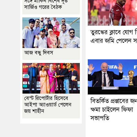
সঙ্গে মার্কিন বিশেষ দূত
সার্জিও গরের বৈঠক
তুরস্কের ক্লাবে যোগ 
এবার জমি পেলেন স
আজ বন্ধু দিবস
বেস্ট রিপোর্টার হিসেবে
বিতর্কিত প্রস্তাবের জন
আইপা অ্যাওয়ার্ড পেলেন
ক্ষমা চাইলেন ফিফা
জয় শাহীন
সভাপতি