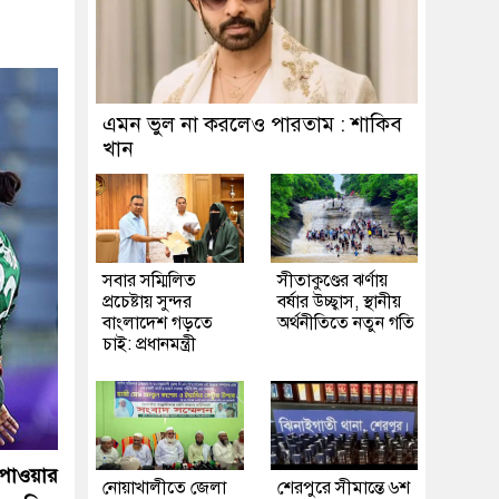
এমন ভুল না করলেও পারতাম : শাকিব
খান
সবার সম্মিলিত
সীতাকুণ্ডের ঝর্ণায়
প্রচেষ্টায় সুন্দর
বর্ষার উচ্ছ্বাস, স্থানীয়
বাংলাদেশ গড়তে
অর্থনীতিতে নতুন গতি
চাই: প্রধানমন্ত্রী
 পাওয়ার
নোয়াখালীতে জেলা
শেরপুরে সীমান্তে ৬শ