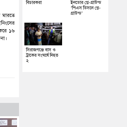
বিচারকরা
ইনডোর প্লে-গ্রাউন্ড
‘পিএস ডিসনে প্লে-
গ্রাউন্ড’
ে মারতে
ইনিংসের
 করে ১৬
ানা।
সিরাজগঞ্জে বাস ও
ট্রাকের সংঘর্ষে নিহত
২