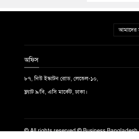
আমাদের স
অফিস
৮৭, নিউ ইস্কাটন রোড, লেভেল-১০,
ফ্ল্যাট ৯/বি, এসি মার্কেট, ঢাকা।
© All rights reserved © Business Bangladesh