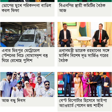
তোপের মুখে পরিকল্পনা বাতিল
বিএনপির স্থায়ী কমিটির বৈঠক
করল ফিফা
আজ
এবার মিরপুর মেট্রোরেল
প্রধানমন্ত্রী তারেক রহমানের সঙ্গে
স্টেশনের নিচে বোমাসদৃশ বস্তু
মার্কিন বিশেষ দূত সার্জিও গরের
ঘিরে রেখেছে পুলিশ
বৈঠক
আজ বন্ধু দিবস
বেস্ট রিপোর্টার হিসেবে আইপা
অ্যাওয়ার্ড পেলেন জয় শাহীন