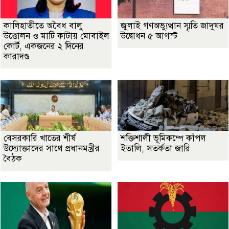
কালিহাতীতে অবৈধ বালু
জুলাই গণঅভ্যুত্থান স্মৃতি জাদুঘর
উত্তোলন ও মাটি কাটায় মোবাইল
উদ্বোধন ৫ আগস্ট
কোর্ট, একজনের ২ দিনের
কারাদণ্ড
বেসরকারি খাতের শীর্ষ
শক্তিশালী ভূমিকম্পে কাঁপল
উদ্যোক্তাদের সাথে প্রধানমন্ত্রীর
ইতালি, সতর্কতা জারি
বৈঠক