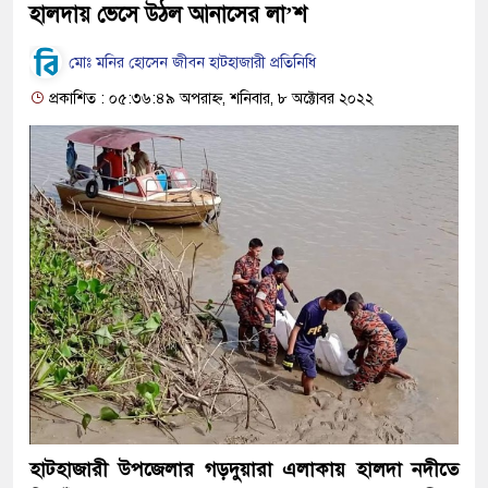
হালদায় ভেসে উঠল আনাসের লা’শ
মোঃ মনির হোসেন জীবন হাটহাজারী প্রতিনিধি
প্রকাশিত : ০৫:৩৬:৪৯ অপরাহ্ন, শনিবার, ৮ অক্টোবর ২০২২
হাটহাজারী উপজেলার গড়দুয়ারা এলাকায় হালদা নদীতে