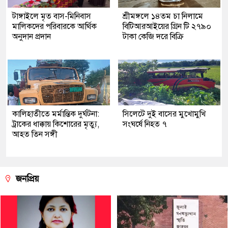
টাঙ্গাইলে মৃত বাস-মিনিবাস
শ্রীমঙ্গলে ১৪তম চা নিলামে
মালিকদের পরিবারকে আর্থিক
বিটিআরআইয়ের গ্রিন টি ২৭৯০
অনুদান প্রদান
টাকা কেজি দরে বিক্রি
কালিহাতীতে মর্মান্তিক দুর্ঘটনা:
সিলেটে দুই বাসের মুখোমুখি
ট্রাকের ধাক্কায় কিশোরের মৃত্যু,
সংঘর্ষে নিহত ৭
আহত তিন সঙ্গী
জনপ্রিয়