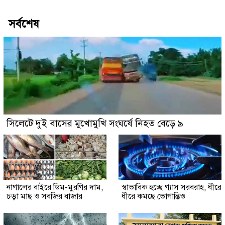
সর্বশেষ
সিলেটে দুই বাসের মুখোমুখি সংঘর্ষে নিহত বেড়ে ৯
নাগালের বাইরে ডিম-মুরগির দাম,
স্বাভাবিক হচ্ছে গ্যাস সরবরাহ, ধীরে
চড়া মাছ ও সবজির বাজার
ধীরে কমছে ভোগান্তিও