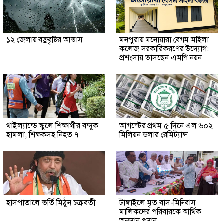
১২ জেলায় বজ্রবৃষ্টির আভাস
মনপুরায় মনোয়ারা বেগম মহিলা
কলেজ সরকারিকরণের উদ্যোগ:
প্রশংসায় ভাসছেন এমপি নয়ন
থাইল্যান্ডে স্কুলে শিক্ষার্থীর বন্দুক
আগস্টের প্রথম ৫ দিনে এল ৬০২
হামলা, শিক্ষকসহ নিহত ৭
মিলিয়ন ডলার রেমিট্যান্স
হাসপাতালে ভর্তি মিঠুন চক্রবর্তী
টাঙ্গাইলে মৃত বাস-মিনিবাস
মালিকদের পরিবারকে আর্থিক
অনুদান প্রদান