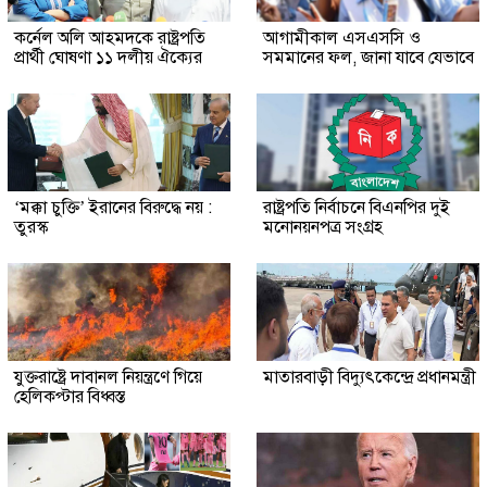
কর্নেল অলি আহমদকে রাষ্ট্রপতি
আগামীকাল এসএসসি ও
প্রার্থী ঘোষণা ১১ দলীয় ঐক্যের
সমমানের ফল, জানা যাবে যেভাবে
‘মক্কা চুক্তি’ ইরানের বিরুদ্ধে নয় :
রাষ্ট্রপতি নির্বাচনে বিএনপির দুই
তুরস্ক
মনোনয়নপত্র সংগ্রহ
যুক্তরাষ্ট্রে দাবানল নিয়ন্ত্রণে গিয়ে
মাতারবাড়ী বিদ্যুৎকেন্দ্রে প্রধানমন্ত্রী
হেলিকপ্টার বিধ্বস্ত