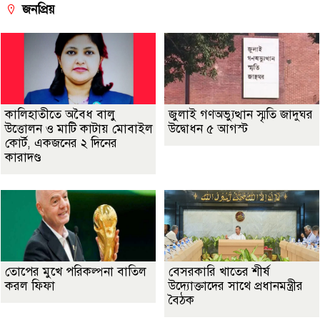
জনপ্রিয়
কালিহাতীতে অবৈধ বালু
জুলাই গণঅভ্যুত্থান স্মৃতি জাদুঘর
উত্তোলন ও মাটি কাটায় মোবাইল
উদ্বোধন ৫ আগস্ট
কোর্ট, একজনের ২ দিনের
কারাদণ্ড
তোপের মুখে পরিকল্পনা বাতিল
বেসরকারি খাতের শীর্ষ
করল ফিফা
উদ্যোক্তাদের সাথে প্রধানমন্ত্রীর
বৈঠক