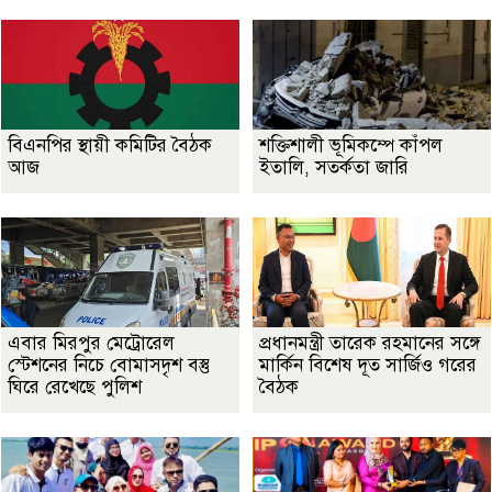
বিএনপির স্থায়ী কমিটির বৈঠক
শক্তিশালী ভূমিকম্পে কাঁপল
আজ
ইতালি, সতর্কতা জারি
এবার মিরপুর মেট্রোরেল
প্রধানমন্ত্রী তারেক রহমানের সঙ্গে
স্টেশনের নিচে বোমাসদৃশ বস্তু
মার্কিন বিশেষ দূত সার্জিও গরের
ঘিরে রেখেছে পুলিশ
বৈঠক