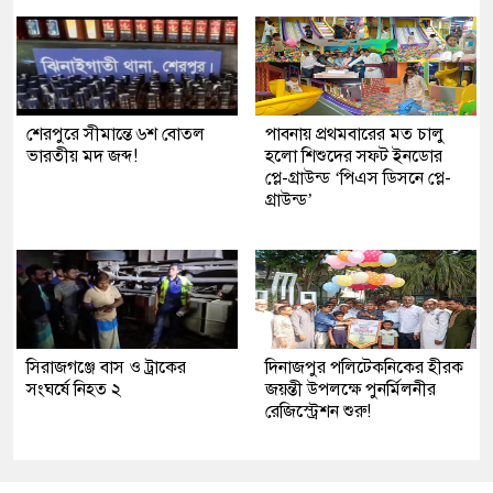
শেরপুরে সীমান্তে ৬শ বোতল
পাবনায় প্রথমবারের মত চালু
ভারতীয় মদ জব্দ!
হলো শিশুদের সফট ইনডোর
প্লে-গ্রাউন্ড ‘পিএস ডিসনে প্লে-
গ্রাউন্ড’
সিরাজগঞ্জে বাস ও ট্রাকের
দিনাজপুর পলিটেকনিকের হীরক
সংঘর্ষে নিহত ২
জয়ন্তী উপলক্ষে পুনর্মিলনীর
রেজিস্ট্রেশন শুরু!