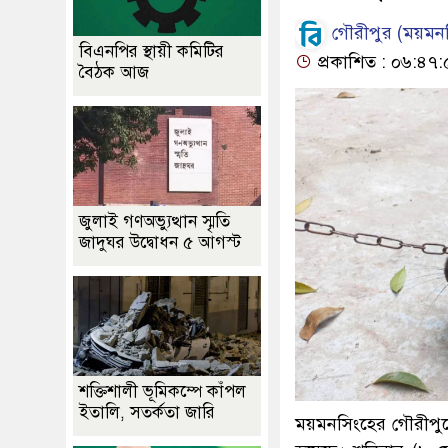
গৌরীপুর (ময়মনস
বিএনপির স্থায়ী কমিটির
প্রকাশিত : ০৬:৪৭:
বৈঠক আজ
জুলাই গণঅভ্যুত্থান স্মৃতি
জাদুঘর উদ্বোধন ৫ আগস্ট
শক্তিশালী ভূমিকম্পে কাঁপল
ইতালি, সতর্কতা জারি
ময়মনসিংহের গৌরীপুরে