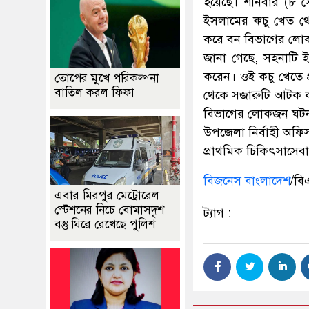
হয়েছে। শনিবার (৮ সে
ইসলামের কচু খেত থে
করে বন বিভাগের ল
জানা গেছে, সহনাটি 
করেন। ওই কচু খেতে 
তোপের মুখে পরিকল্পনা
বাতিল করল ফিফা
থেকে সজারুটি আটক ক
বিভাগের লোকজন ঘটনাস
উপজেলা নির্বাহী অফিস
প্রাথমিক চিকিৎসাসেবা 
বিজনেস বাংলাদেশ
/বি
এবার মিরপুর মেট্রোরেল
স্টেশনের নিচে বোমাসদৃশ
ট্যাগ :
বস্তু ঘিরে রেখেছে পুলিশ