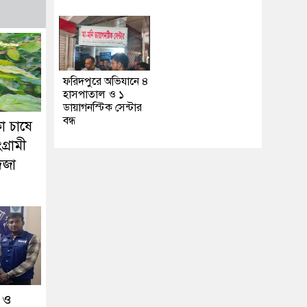
ফরিদপুরে অভিযানে ৪
হাসপাতাল ও ১
ডায়াগনস্টিক সেন্টার
বন্ধ
ো চাষে
্রামী
িজা
া ও