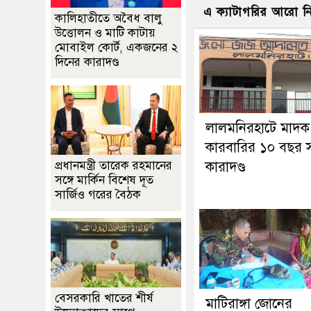
এ ক্যাটাগরির আরো 
কালিহাতীতে অবৈধ বালু
উত্তোলন ও মাটি কাটায়
মোবাইল কোর্ট, একজনের ২
দিনের কারাদণ্ড
লালমনিরহাটে মাদক
কারবারির ১০ বছর স
কারাদণ্ড
প্রধানমন্ত্রী তারেক রহমানের
সঙ্গে মার্কিন বিশেষ দূত
সার্জিও গরের বৈঠক
বেসরকারি খাতের শীর্ষ
মাটিরাঙ্গা জোনের