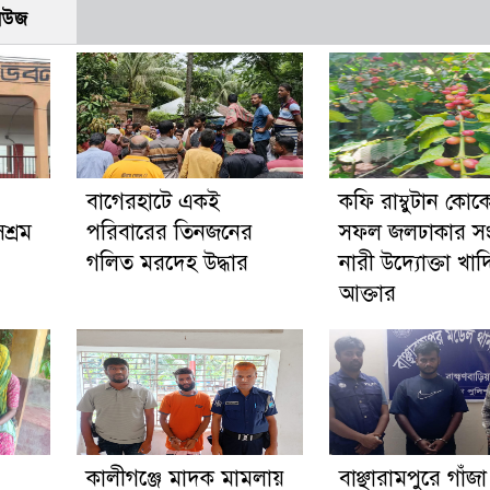
নিউজ
‎বাগেরহাটে একই
কফি রাম্বুটান কোক
শ্রম
পরিবারের তিনজনের
সফল জলঢাকার সংগ
গলিত মরদেহ উদ্ধার
নারী উদ্যোক্তা খাদ
আক্তার
কালীগঞ্জে মাদক মামলায়
বাঞ্ছারামপুরে গাঁজ