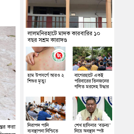
লালমনিরহাটে মাদক কারবারির ১০
বছর সশ্রম কারাদণ্ড
হাম উপসর্গে আরও ২
‎বাগেরহাটে একই
শিশুর মৃত্যু
পরিবারের তিনজনের
গলিত মরদেহ উদ্ধার
নিরাপদ পানি
শেখ হাসিনার ‘বক্তব্য’
্তর করা
ব্যবস্থাপনা নিশ্চিতে
নিয়ে অবস্থান স্পষ্ট