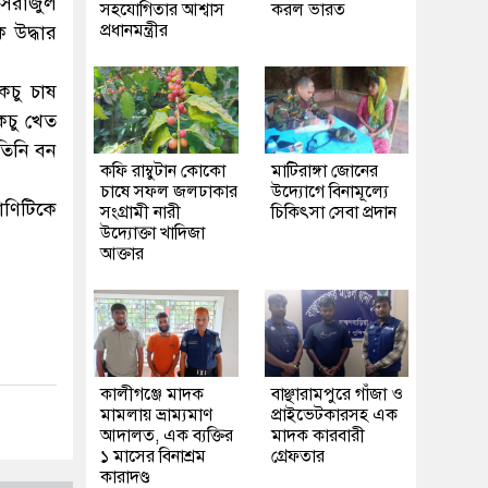
সিরাজুল
সহযোগিতার আশ্বাস
করল ভারত
প্রধানমন্ত্রীর
 উদ্ধার
কচু চাষ
কচু খেত
তিনি বন
কফি রাম্বুটান কোকো
মাটিরাঙ্গা জোনের
চাষে সফল জলঢাকার
উদ্যোগে বিনামূল্যে
রাণিটিকে
সংগ্রামী নারী
চিকিৎসা সেবা প্রদান
উদ্যোক্তা খাদিজা
আক্তার
কালীগঞ্জে মাদক
বাঞ্ছারামপুরে গাঁজা ও
মামলায় ভ্রাম্যমাণ
প্রাইভেটকারসহ এক
আদালত, এক ব্যক্তির
মাদক কারবারী
১ মাসের বিনাশ্রম
গ্রেফতার
কারাদণ্ড