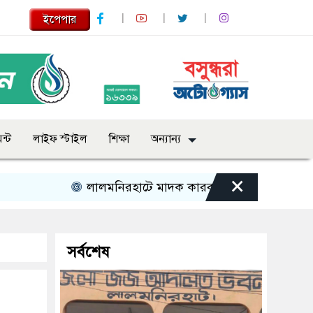
ইপেপার
ন্ট
লাইফ স্টাইল
শিক্ষা
অন্যান্য
×
লালমনিরহাটে মাদক কারবারির ১০ বছর সশ্রম কারাদণ্ড
সর্বশেষ