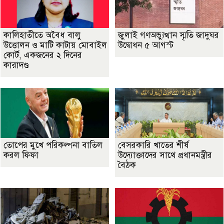
কালিহাতীতে অবৈধ বালু
জুলাই গণঅভ্যুত্থান স্মৃতি জাদুঘর
উত্তোলন ও মাটি কাটায় মোবাইল
উদ্বোধন ৫ আগস্ট
কোর্ট, একজনের ২ দিনের
কারাদণ্ড
তোপের মুখে পরিকল্পনা বাতিল
বেসরকারি খাতের শীর্ষ
করল ফিফা
উদ্যোক্তাদের সাথে প্রধানমন্ত্রীর
বৈঠক