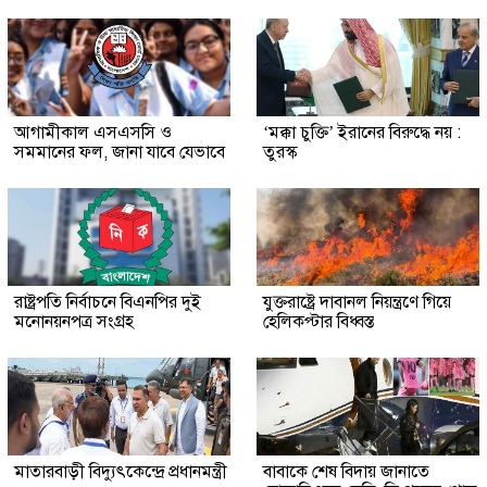
আগামীকাল এসএসসি ও
‘মক্কা চুক্তি’ ইরানের বিরুদ্ধে নয় :
সমমানের ফল, জানা যাবে যেভাবে
তুরস্ক
রাষ্ট্রপতি নির্বাচনে বিএনপির দুই
যুক্তরাষ্ট্রে দাবানল নিয়ন্ত্রণে গিয়ে
মনোনয়নপত্র সংগ্রহ
হেলিকপ্টার বিধ্বস্ত
মাতারবাড়ী বিদ্যুৎকেন্দ্রে প্রধানমন্ত্রী
বাবাকে শেষ বিদায় জানাতে