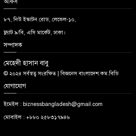
অফিস
৮৭, নিউ ইস্কাটন রোড, লেভেল-১০,
ফ্ল্যাট ৯/বি, এসি মার্কেট, ঢাকা।
সম্পাদক
মেহেদী হাসান বাবু
© ২০২৪ সর্বস্বত্ব সংরক্ষিত | বিজনেস বাংলাদেশ.কম.বিডি
যোগাযোগ
ইমেইল : biznessbangladesh@gmail.com
মোবাইল : +৮৮০ ২৫৮৩১৭৯৪৬