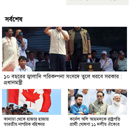
সর্বশেষ
১০ বছরের জ্বালানি পরিকল্পনা সংসদে তুলে ধরবে সরকার :
প্রধানমন্ত্রী
কানাডা থেকে হাজার হাজার
কর্নেল অলি আহমদকে রাষ্ট্রপতি
ভারতীয় নাগরিক বহিষ্কার
প্রার্থী ঘোষণা ১১ দলীয় ঐক্যের