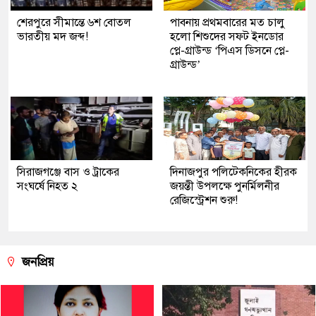
শেরপুরে সীমান্তে ৬শ বোতল
পাবনায় প্রথমবারের মত চালু
ভারতীয় মদ জব্দ!
হলো শিশুদের সফট ইনডোর
প্লে-গ্রাউন্ড ‘পিএস ডিসনে প্লে-
গ্রাউন্ড’
সিরাজগঞ্জে বাস ও ট্রাকের
দিনাজপুর পলিটেকনিকের হীরক
সংঘর্ষে নিহত ২
জয়ন্তী উপলক্ষে পুনর্মিলনীর
রেজিস্ট্রেশন শুরু!
জনপ্রিয়