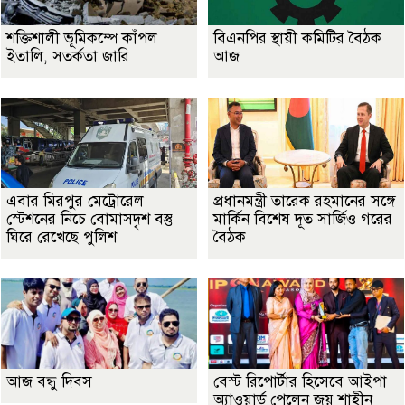
শক্তিশালী ভূমিকম্পে কাঁপল
বিএনপির স্থায়ী কমিটির বৈঠক
ইতালি, সতর্কতা জারি
আজ
এবার মিরপুর মেট্রোরেল
প্রধানমন্ত্রী তারেক রহমানের সঙ্গে
স্টেশনের নিচে বোমাসদৃশ বস্তু
মার্কিন বিশেষ দূত সার্জিও গরের
ঘিরে রেখেছে পুলিশ
বৈঠক
আজ বন্ধু দিবস
বেস্ট রিপোর্টার হিসেবে আইপা
অ্যাওয়ার্ড পেলেন জয় শাহীন