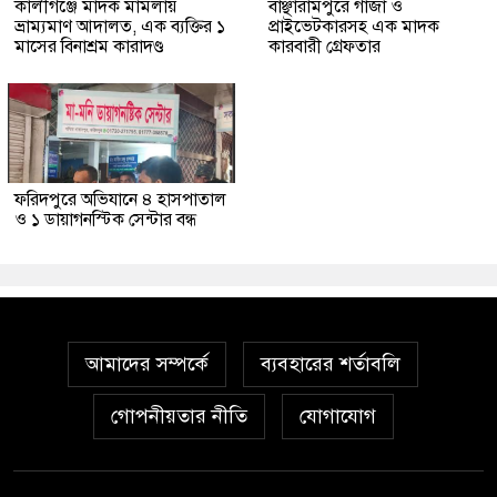
কালীগঞ্জে মাদক মামলায়
বাঞ্ছারামপুরে গাঁজা ও
ভ্রাম্যমাণ আদালত, এক ব্যক্তির ১
প্রাইভেটকারসহ এক মাদক
মাসের বিনাশ্রম কারাদণ্ড
কারবারী গ্রেফতার
ফরিদপুরে অভিযানে ৪ হাসপাতাল
ও ১ ডায়াগনস্টিক সেন্টার বন্ধ
আমাদের সম্পর্কে
ব্যবহারের শর্তাবলি
গোপনীয়তার নীতি
যোগাযোগ