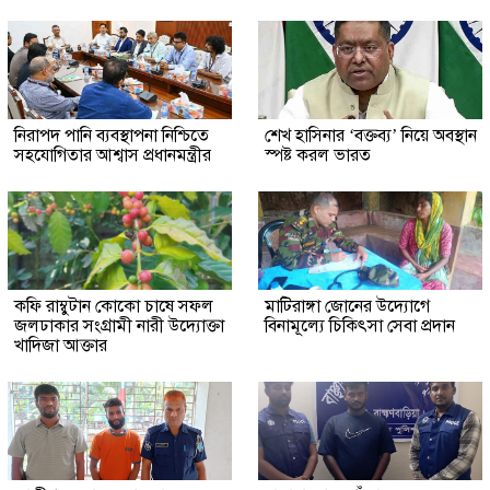
নিরাপদ পানি ব্যবস্থাপনা নিশ্চিতে
শেখ হাসিনার ‘বক্তব্য’ নিয়ে অবস্থান
সহযোগিতার আশ্বাস প্রধানমন্ত্রীর
স্পষ্ট করল ভারত
কফি রাম্বুটান কোকো চাষে সফল
মাটিরাঙ্গা জোনের উদ্যোগে
জলঢাকার সংগ্রামী নারী উদ্যোক্তা
বিনামূল্যে চিকিৎসা সেবা প্রদান
খাদিজা আক্তার