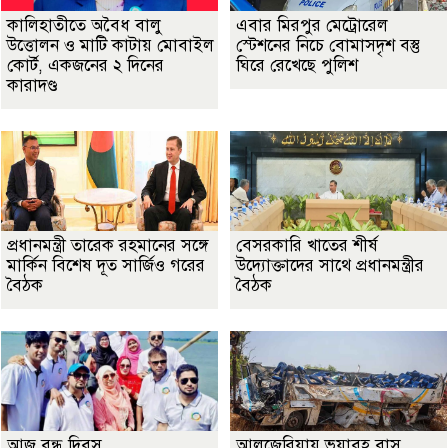
কালিহাতীতে অবৈধ বালু
এবার মিরপুর মেট্রোরেল
উত্তোলন ও মাটি কাটায় মোবাইল
স্টেশনের নিচে বোমাসদৃশ বস্তু
কোর্ট, একজনের ২ দিনের
ঘিরে রেখেছে পুলিশ
কারাদণ্ড
প্রধানমন্ত্রী তারেক রহমানের সঙ্গে
বেসরকারি খাতের শীর্ষ
মার্কিন বিশেষ দূত সার্জিও গরের
উদ্যোক্তাদের সাথে প্রধানমন্ত্রীর
বৈঠক
বৈঠক
আজ বন্ধু দিবস
আলজেরিয়ায় ভয়াবহ বাস