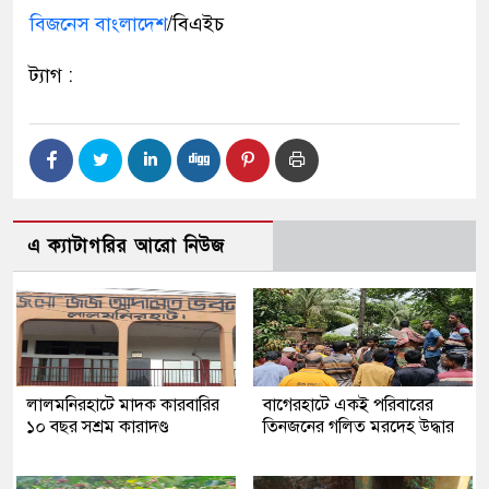
বিজনেস বাংলাদেশ
/বিএইচ
ট্যাগ :
এ ক্যাটাগরির আরো নিউজ
লালমনিরহাটে মাদক কারবারির
‎বাগেরহাটে একই পরিবারের
১০ বছর সশ্রম কারাদণ্ড
তিনজনের গলিত মরদেহ উদ্ধার