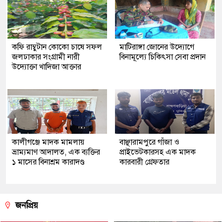
কফি রাম্বুটান কোকো চাষে সফল
মাটিরাঙ্গা জোনের উদ্যোগে
জলঢাকার সংগ্রামী নারী
বিনামূল্যে চিকিৎসা সেবা প্রদান
উদ্যোক্তা খাদিজা আক্তার
কালীগঞ্জে মাদক মামলায়
বাঞ্ছারামপুরে গাঁজা ও
ভ্রাম্যমাণ আদালত, এক ব্যক্তির
প্রাইভেটকারসহ এক মাদক
১ মাসের বিনাশ্রম কারাদণ্ড
কারবারী গ্রেফতার
জনপ্রিয়