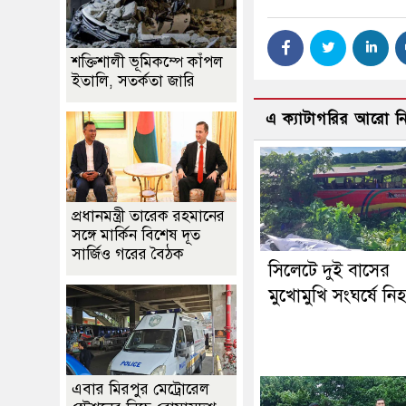
শক্তিশালী ভূমিকম্পে কাঁপল
ইতালি, সতর্কতা জারি
এ ক্যাটাগরির আরো 
প্রধানমন্ত্রী তারেক রহমানের
সঙ্গে মার্কিন বিশেষ দূত
সার্জিও গরের বৈঠক
সিলেটে দুই বাসের
মুখোমুখি সংঘর্ষে নি
এবার মিরপুর মেট্রোরেল