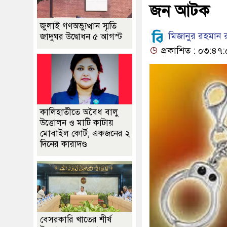
জন আটক
জুলাই গণঅভ্যুত্থান স্মৃতি
মিজানুর রহমান রু
জাদুঘর উদ্বোধন ৫ আগস্ট
প্রকাশিত : ০৩:৪৭:
কালিহাতীতে অবৈধ বালু
উত্তোলন ও মাটি কাটায়
মোবাইল কোর্ট, একজনের ২
দিনের কারাদণ্ড
বেসরকারি খাতের শীর্ষ