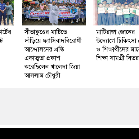
র্টের
সীতাকুণ্ডের মাটিতে
মাটিরাঙ্গা জোনের
ট
দাঁড়িয়ে ফ্যাসিবাদবিরোধী
উদ্যোগে চিকিৎসা 
আন্দোলনের প্রতি
ও শিক্ষার্থীদের মা
একাত্মতা প্রকাশ
শিক্ষা সামগ্রী বিত
করেছিলেন খালেদা জিয়া-
আসলাম চৌধুরী