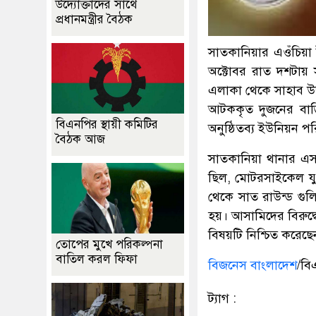
উদ্যোক্তাদের সাথে
প্রধানমন্ত্রীর বৈঠক
সাতকানিয়ার এওঁচিয়া
অক্টোবর রাত দশটায় 
এলাকা থেকে সাহাব উদ
আটককৃত দুজনের বাড়
বিএনপির স্থায়ী কমিটির
অনুষ্ঠিতব্য ইউনিয়ন প
বৈঠক আজ
সাতকানিয়া থানার এস
ছিল, মোটরসাইকেল যু
থেকে সাত রাউন্ড গুল
হয়। আসামিদের বিরুদ্
বিষয়টি নিশ্চিত করেছে
তোপের মুখে পরিকল্পনা
বাতিল করল ফিফা
বিজনেস বাংলাদেশ
/বি
ট্যাগ :