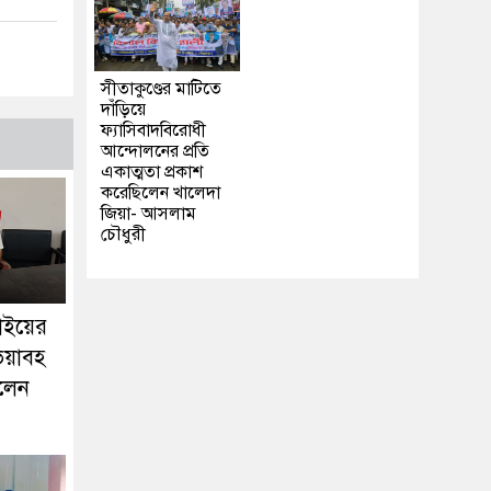
সীতাকুণ্ডের মাটিতে
দাঁড়িয়ে
ফ্যাসিবাদবিরোধী
আন্দোলনের প্রতি
একাত্মতা প্রকাশ
করেছিলেন খালেদা
জিয়া- আসলাম
চৌধুরী
াইয়ের
 ভয়াবহ
রলেন