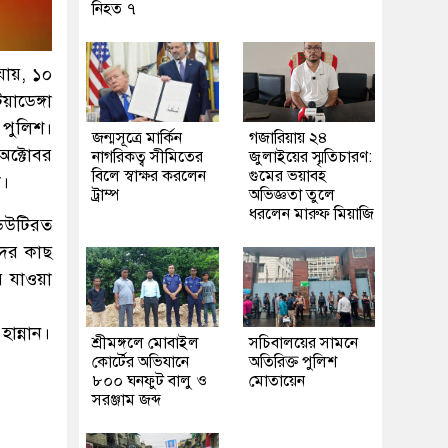
নিহত ৭
যায়, ১০
াডেঙ্গা
 পুলিশ।
জন্মসূত্রে মার্কিন
গজারিয়ায় ২৪
অক্টোবর
নাগরিকত্ব সীমিতের
জুলাইয়ের স্মৃতিচারণ:
বিলে স্বাক্ষর করলেন
গুমের ভয়াবহ
ো।
ট্রাম্প
অভিজ্ঞতা তুলে
ধরলেন মারুফ মিয়াজি
ডিউটিরত
দের কাছ
 যাওয়া
ান্নান।
শ্রীমঙ্গলে মোবাইল
সচিবালয়ের সামনে
কোর্টের অভিযানে
অতিরিক্ত পুলিশ
৮০০ ঘনফুট বালু ও
মোতায়েন
সরঞ্জাম জব্দ