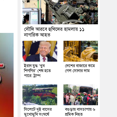
সৌদি আরবে হুথিদের হামলায় ১১
নাগরিক আহত
ইরান যুদ্ধ ‘খুব
দেশের বাজারে কমে
শিগগির’ শেষ হতে
গেল সোনার দাম
পারে: ট্রাম্প
সিলেটে দুই বাসের
বগুড়ায় বাসচাপায় ৬
মুখোমুখি সংঘর্ষে
শ্রমিক নিহত