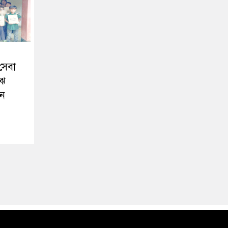
সেবা
ঝে
রন