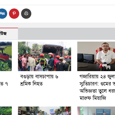
নিউজ
বগুড়ায় বাসচাপায় ৬
গজারিয়ায় ২৪ জুল
হত ৭
শ্রমিক নিহত
স্মৃতিচারণ: গুমের
অভিজ্ঞতা তুলে ধ
মারুফ মিয়াজি