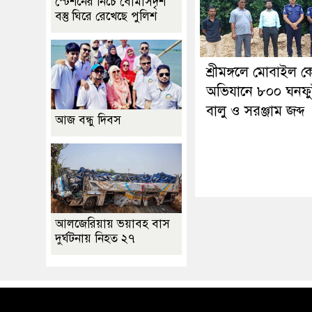
স্টেশনের নিচে বোমাসদৃশ
বস্তু ঘিরে রেখেছে পুলিশ
শ্রীমঙ্গলে মোবাইল কো
অভিযানে ৮০০ ঘনফু
বালু ও সরঞ্জাম জব্দ
আজ বন্ধু দিবস
আলজেরিয়ায় ভয়াবহ বাস
দুর্ঘটনায় নিহত ২৭