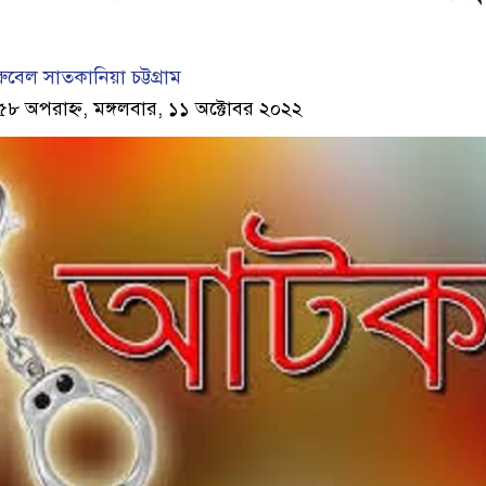
বেল সাতকানিয়া চট্টগ্রাম
৫৮ অপরাহ্ন, মঙ্গলবার, ১১ অক্টোবর ২০২২