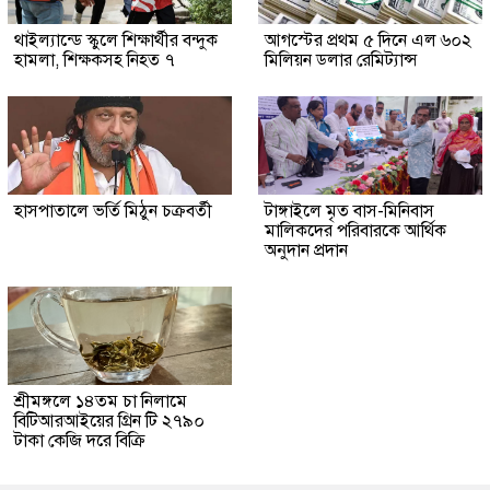
থাইল্যান্ডে স্কুলে শিক্ষার্থীর বন্দুক
আগস্টের প্রথম ৫ দিনে এল ৬০২
হামলা, শিক্ষকসহ নিহত ৭
মিলিয়ন ডলার রেমিট্যান্স
হাসপাতালে ভর্তি মিঠুন চক্রবর্তী
টাঙ্গাইলে মৃত বাস-মিনিবাস
মালিকদের পরিবারকে আর্থিক
অনুদান প্রদান
শ্রীমঙ্গলে ১৪তম চা নিলামে
বিটিআরআইয়ের গ্রিন টি ২৭৯০
টাকা কেজি দরে বিক্রি