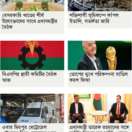
বেসরকারি খাতের শীর্ষ
শক্তিশালী ভূমিকম্পে কাঁপল
উদ্যোক্তাদের সাথে প্রধানমন্ত্রীর
ইতালি, সতর্কতা জারি
বৈঠক
বিএনপির স্থায়ী কমিটির বৈঠক
তোপের মুখে পরিকল্পনা বাতিল
আজ
করল ফিফা
এবার মিরপুর মেট্রোরেল
প্রধানমন্ত্রী তারেক রহমানের সঙ্গে