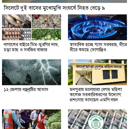
সিলেটে দুই বাসের মুখোমুখি সংঘর্ষে নিহত বেড়ে ৯
নাগালের বাইরে ডিম-মুরগির দাম,
স্বাভাবিক হচ্ছে গ্যাস সরবরাহ, ধীরে
চড়া মাছ ও সবজির বাজার
ধীরে কমছে ভোগান্তিও
১২ জেলায় বজ্রবৃষ্টির আভাস
মনপুরায় মনোয়ারা বেগম মহিলা
কলেজ সরকারিকরণের উদ্যোগ:
প্রশংসায় ভাসছেন এমপি নয়ন