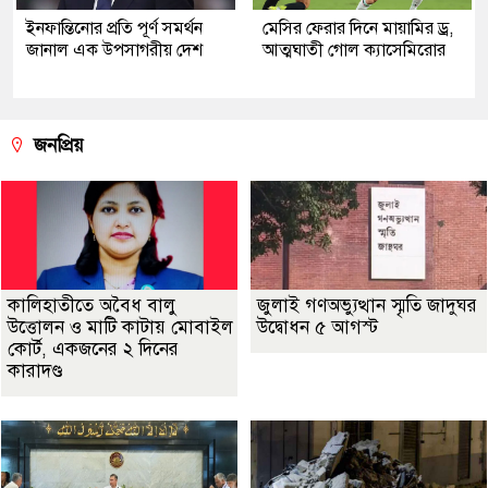
ইনফান্তিনোর প্রতি পূর্ণ সমর্থন
মেসির ফেরার দিনে মায়ামির ড্র,
জানাল এক উপসাগরীয় দেশ
আত্মঘাতী গোল ক্যাসেমিরোর
জনপ্রিয়
কালিহাতীতে অবৈধ বালু
জুলাই গণঅভ্যুত্থান স্মৃতি জাদুঘর
উত্তোলন ও মাটি কাটায় মোবাইল
উদ্বোধন ৫ আগস্ট
কোর্ট, একজনের ২ দিনের
কারাদণ্ড