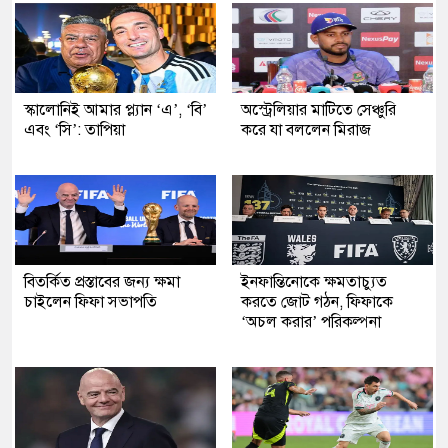
স্কালোনিই আমার প্ল্যান ‘এ’, ‘বি’
অস্ট্রেলিয়ার মাটিতে সেঞ্চুরি
এবং ‘সি’: তাপিয়া
করে যা বললেন মিরাজ
বিতর্কিত প্রস্তাবের জন্য ক্ষমা
ইনফান্তিনোকে ক্ষমতাচ্যুত
চাইলেন ফিফা সভাপতি
করতে জোট গঠন, ফিফাকে
‘অচল করার’ পরিকল্পনা