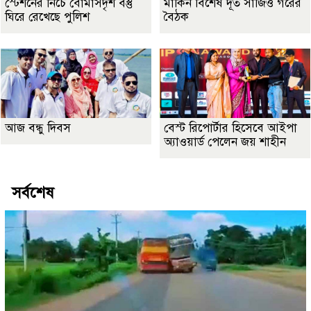
স্টেশনের নিচে বোমাসদৃশ বস্তু
মার্কিন বিশেষ দূত সার্জিও গরের
ঘিরে রেখেছে পুলিশ
বৈঠক
আজ বন্ধু দিবস
বেস্ট রিপোর্টার হিসেবে আইপা
অ্যাওয়ার্ড পেলেন জয় শাহীন
সর্বশেষ