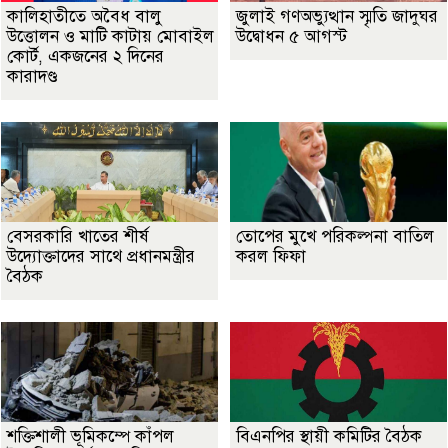
কালিহাতীতে অবৈধ বালু
জুলাই গণঅভ্যুত্থান স্মৃতি জাদুঘর
উত্তোলন ও মাটি কাটায় মোবাইল
উদ্বোধন ৫ আগস্ট
কোর্ট, একজনের ২ দিনের
কারাদণ্ড
বেসরকারি খাতের শীর্ষ
তোপের মুখে পরিকল্পনা বাতিল
উদ্যোক্তাদের সাথে প্রধানমন্ত্রীর
করল ফিফা
বৈঠক
শক্তিশালী ভূমিকম্পে কাঁপল
বিএনপির স্থায়ী কমিটির বৈঠক