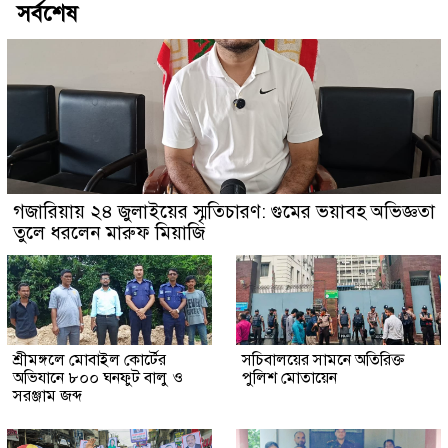
সর্বশেষ
গজারিয়ায় ২৪ জুলাইয়ের স্মৃতিচারণ: গুমের ভয়াবহ অভিজ্ঞতা
তুলে ধরলেন মারুফ মিয়াজি
শ্রীমঙ্গলে মোবাইল কোর্টের
সচিবালয়ের সামনে অতিরিক্ত
অভিযানে ৮০০ ঘনফুট বালু ও
পুলিশ মোতায়েন
সরঞ্জাম জব্দ