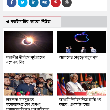
এ ক্যাটাগরির আরো নিউজ
শতাব্দীর দীর্ঘতম সূর্যগ্রহণের
অ্যাপলের নেতৃত্বে নতুন মুখ
অপেক্ষায় বিশ্ব
হাসানাত আবদুল্লাহর
আগামী নির্বাচন নিয়ে জাতি গর্ব
মনোনয়নপত্র বৈধ ঘোষণা,
করবে : প্রধান উপদেষ্টা
প্রশাসনের বিরুদ্ধে পক্ষপাতিত্বের