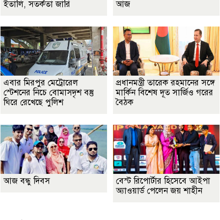
ইতালি, সতর্কতা জারি
আজ
এবার মিরপুর মেট্রোরেল
প্রধানমন্ত্রী তারেক রহমানের সঙ্গে
স্টেশনের নিচে বোমাসদৃশ বস্তু
মার্কিন বিশেষ দূত সার্জিও গরের
ঘিরে রেখেছে পুলিশ
বৈঠক
আজ বন্ধু দিবস
বেস্ট রিপোর্টার হিসেবে আইপা
অ্যাওয়ার্ড পেলেন জয় শাহীন