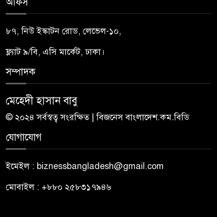
অফিস
৮৭, নিউ ইস্কাটন রোড, লেভেল-১০,
ফ্ল্যাট ৯/বি, এসি মার্কেট, ঢাকা।
সম্পাদক
মেহেদী হাসান বাবু
© ২০২৪ সর্বস্বত্ব সংরক্ষিত | বিজনেস বাংলাদেশ.কম.বিডি
যোগাযোগ
ইমেইল : biznessbangladesh@gmail.com
মোবাইল : +৮৮০ ২৫৮৩১৭৯৪৬