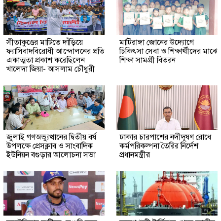
সীতাকুণ্ডের মাটিতে দাঁড়িয়ে
মাটিরাঙ্গা জোনের উদ্যোগে
ফ্যাসিবাদবিরোধী আন্দোলনের প্রতি
চিকিৎসা সেবা ও শিক্ষার্থীদের মাঝে
একাত্মতা প্রকাশ করেছিলেন
শিক্ষা সামগ্রী বিতরন
খালেদা জিয়া- আসলাম চৌধুরী
জুলাই গণঅভ্যুত্থানের দ্বিতীয় বর্ষ
ঢাকার চারপাশের নদীদূষণ রোধে
উপলক্ষে প্রেসক্লাব ও সাংবাদিক
কর্মপরিকল্পনা তৈরির নির্দেশ
ইউনিয়ন বগুড়ার আলোচনা সভা
প্রধানমন্ত্রীর