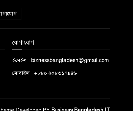
োগাযোগ
যোগাযোগ
ইমেইল : biznessbangladesh@gmail.com
মোবাইল : +৮৮০ ২৫৮৩১৭৯৪৬
Theme Developed BY
Business Bangladesh IT