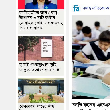
নিজস্ব প্রতিবেদক
কালিহাতীতে অবৈধ বালু
উত্তোলন ও মাটি কাটায়
মোবাইল কোর্ট, একজনের ২
দিনের কারাদণ্ড
জুলাই গণঅভ্যুত্থান স্মৃতি
জাদুঘর উদ্বোধন ৫ আগস্ট
চলতি বছরের এইচএসসি
বেসরকারি খাতের শীর্ষ