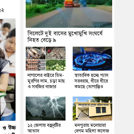
২২
সিলেটে দুই বাসের মুখোমুখি সংঘর্ষে
নিহত বেড়ে ৯
নাগালের বাইরে ডিম-
স্বাভাবিক হচ্ছে গ্যাস
মুরগির দাম, চড়া মাছ
সরবরাহ, ধীরে ধীরে
ও সবজির বাজার
কমছে ভোগান্তিও
১২ জেলায় বজ্রবৃষ্টির
মনপুরায় মনোয়ারা
 ও উচ্চ
আভাস
বেগম মহিলা কলেজ