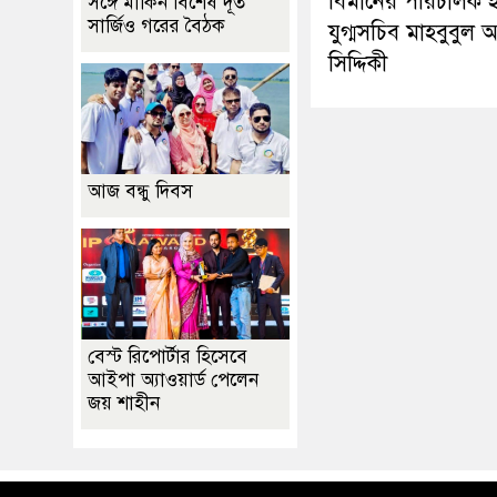
বিমানের পরিচালক 
সঙ্গে মার্কিন বিশেষ দূত
সার্জিও গরের বৈঠক
যুগ্মসচিব মাহবুবুল
সিদ্দিকী
আজ বন্ধু দিবস
বেস্ট রিপোর্টার হিসেবে
আইপা অ্যাওয়ার্ড পেলেন
জয় শাহীন