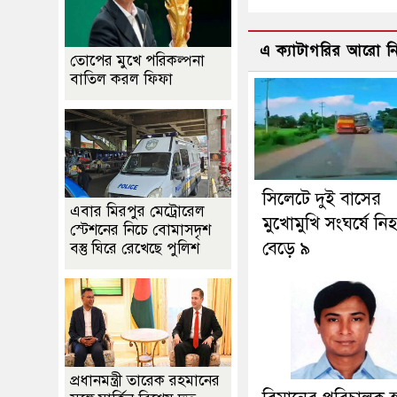
এ ক্যাটাগরির আরো 
তোপের মুখে পরিকল্পনা
বাতিল করল ফিফা
সিলেটে দুই বাসের
এবার মিরপুর মেট্রোরেল
মুখোমুখি সংঘর্ষে নি
স্টেশনের নিচে বোমাসদৃশ
বেড়ে ৯
বস্তু ঘিরে রেখেছে পুলিশ
প্রধানমন্ত্রী তারেক রহমানের