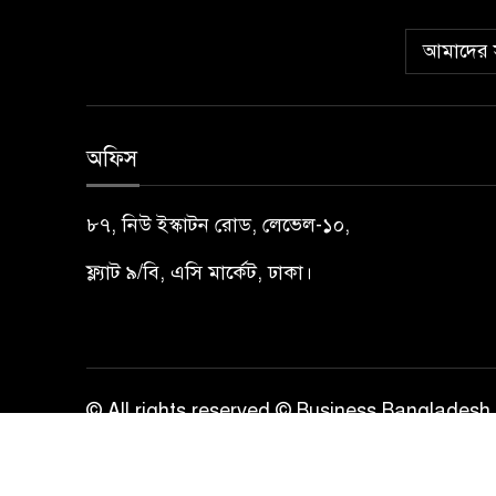
আমাদের স
অফিস
৮৭, নিউ ইস্কাটন রোড, লেভেল-১০,
ফ্ল্যাট ৯/বি, এসি মার্কেট, ঢাকা।
© All rights reserved © Business Bangladesh