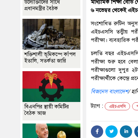
মাধ্যমিক শিক্ষা বোর্
উদ্যোক্তাদের সাথে
প্রধানমন্ত্রীর বৈঠক
৬ নভেম্বর থেকেই এইচএ
সংশোধিত রুটিন অনুস
এইচএসসি তত্ত্বীয় পর
পরীক্ষা। ব্যবহারিক পর
চলতি বছর এইচএসসিতে 
শক্তিশালী ভূমিকম্পে কাঁপল
ইতালি, সতর্কতা জারি
পরীক্ষা শুরু হবে বে
পরীক্ষাগুলো দুপুর ২
পরীক্ষার্থীকে কেন্দ্রে 
বিজনেস বাংলাদেশ
/ হা
ট্যাগ :
বিএনপির স্থায়ী কমিটির
এইচএসসি
প
বৈঠক আজ