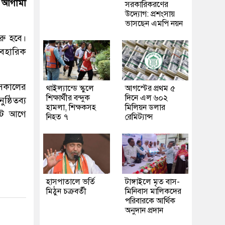
য়ী আগামী
সরকারিকরণের
উদ্যোগ: প্রশংসায়
ভাসছেন এমপি নয়ন
রু হবে।
যবহারিক
 সকালের
থাইল্যান্ডে স্কুলে
আগস্টের প্রথম ৫
শিক্ষার্থীর বন্দুক
দিনে এল ৬০২
্ঠিতব্য
হামলা, শিক্ষকসহ
মিলিয়ন ডলার
নিট আগে
নিহত ৭
রেমিট্যান্স
হাসপাতালে ভর্তি
টাঙ্গাইলে মৃত বাস-
মিঠুন চক্রবর্তী
মিনিবাস মালিকদের
পরিবারকে আর্থিক
অনুদান প্রদান