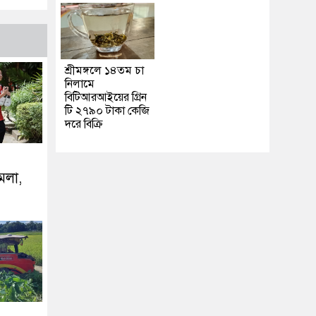
শ্রীমঙ্গলে ১৪তম চা
নিলামে
বিটিআরআইয়ের গ্রিন
টি ২৭৯০ টাকা কেজি
দরে বিক্রি
ামলা,