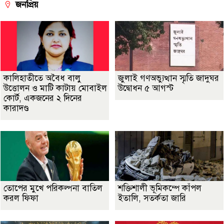
জনপ্রিয়
কালিহাতীতে অবৈধ বালু
জুলাই গণঅভ্যুত্থান স্মৃতি জাদুঘর
উত্তোলন ও মাটি কাটায় মোবাইল
উদ্বোধন ৫ আগস্ট
কোর্ট, একজনের ২ দিনের
কারাদণ্ড
তোপের মুখে পরিকল্পনা বাতিল
শক্তিশালী ভূমিকম্পে কাঁপল
করল ফিফা
ইতালি, সতর্কতা জারি