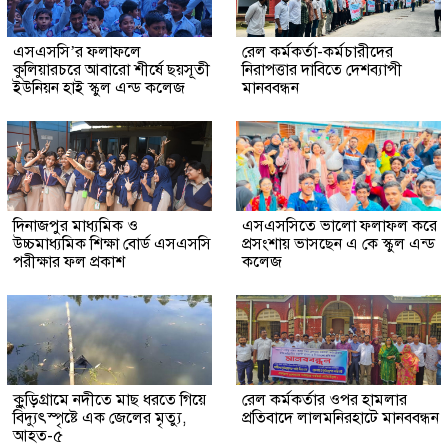
এসএসসি’র ফলাফলে
রেল কর্মকর্তা-কর্মচারীদের
কুলিয়ারচরে আবারো শীর্ষে ছয়সূতী
নিরাপত্তার দাবিতে দেশব্যাপী
ইউনিয়ন হাই স্কুল এন্ড কলেজ
মানববন্ধন
দিনাজপুর মাধ্যমিক ও
এসএসসিতে ভালো ফলাফল করে
উচ্চমাধ্যমিক শিক্ষা বোর্ড এসএসসি
প্রসংশায় ভাসছেন এ কে স্কুল এন্ড
পরীক্ষার ফল প্রকাশ
কলেজ
কুুড়িগ্রা‌মে নদীতে মাছ ধরতে গিয়ে
রেল কর্মকর্তার ওপর হামলার
বিদ্যুৎস্পৃষ্টে এক জেলের মৃত্যু,
প্রতিবাদে লালমনিরহাটে মানববন্ধন
আহত-৫