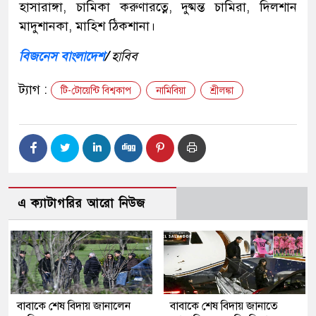
হাসারাঙ্গা, চামিকা করুণারত্নে, দুষ্মন্ত চামিরা, দিলশান
মাদুশানকা, মাহিশ ঠিকশানা।
বিজনেস বাংলাদেশ
/
হাবিব
ট্যাগ :
টি-টোয়েন্টি বিশ্বকাপ
নামিবিয়া
শ্রীলঙ্কা
এ ক্যাটাগরির আরো নিউজ
বাবাকে শেষ বিদায় জানালেন
বাবাকে শেষ বিদায় জানাতে