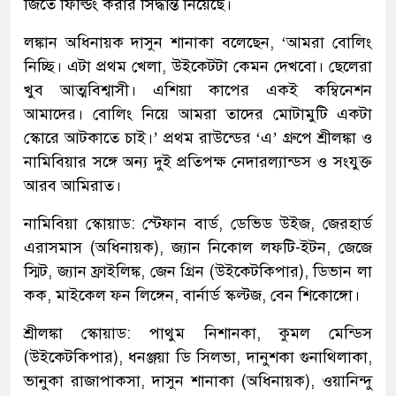
জিতে ফিল্ডিং করার সিদ্ধান্ত নিয়েছে।
লঙ্কান অধিনায়ক দাসুন শানাকা বলেছেন, ‘আমরা বোলিং
নিচ্ছি। এটা প্রথম খেলা, উইকেটটা কেমন দেখবো। ছেলেরা
খুব আত্মবিশ্বাসী। এশিয়া কাপের একই কম্বিনেশন
আমাদের। বোলিং নিয়ে আমরা তাদের মোটামুটি একটা
স্কোরে আটকাতে চাই।’ প্রথম রাউন্ডের ‘এ’ গ্রুপে শ্রীলঙ্কা ও
নামিবিয়ার সঙ্গে অন্য দুই প্রতিপক্ষ নেদারল্যান্ডস ও সংযুক্ত
আরব আমিরাত।
নামিবিয়া স্কোয়াড: স্টেফান বার্ড, ডেভিড উইজ, জেরহার্ড
এরাসমাস (অধিনায়ক), জ্যান নিকোল লফটি-ইটন, জেজে
স্মিট, জ্যান ফ্রাইলিঙ্ক, জেন গ্রিন (উইকেটকিপার), ডিভান লা
কক, মাইকেল ফন লিঙ্গেন, বার্নার্ড স্কল্টজ, বেন শিকোঙ্গো।
শ্রীলঙ্কা স্কোয়াড: পাথুম নিশানকা, কুমল মেন্ডিস
(উইকেটকিপার), ধনঞ্জয়া ডি সিলভা, দানুশকা গুনাথিলাকা,
ভানুকা রাজাপাকসা, দাসুন শানাকা (অধিনায়ক), ওয়ানিন্দু