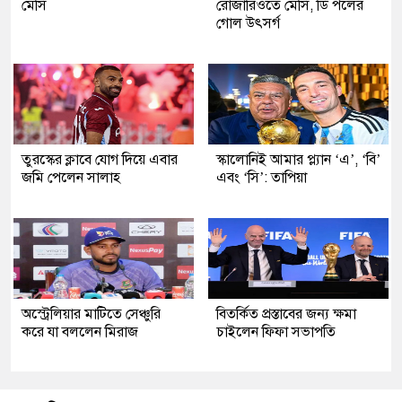
মেসি
রোজারিওতে মেসি, ডি পলের
গোল উৎসর্গ
তুরস্কের ক্লাবে যোগ দিয়ে এবার
স্কালোনিই আমার প্ল্যান ‘এ’, ‘বি’
জমি পেলেন সালাহ
এবং ‘সি’: তাপিয়া
অস্ট্রেলিয়ার মাটিতে সেঞ্চুরি
বিতর্কিত প্রস্তাবের জন্য ক্ষমা
করে যা বললেন মিরাজ
চাইলেন ফিফা সভাপতি