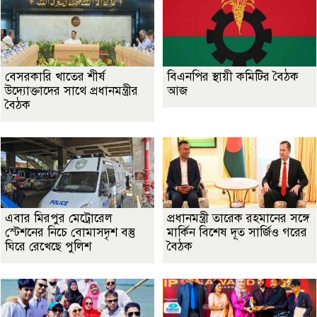
বেসরকারি খাতের শীর্ষ
বিএনপির স্থায়ী কমিটির বৈঠক
উদ্যোক্তাদের সাথে প্রধানমন্ত্রীর
আজ
বৈঠক
এবার মিরপুর মেট্রোরেল
প্রধানমন্ত্রী তারেক রহমানের সঙ্গে
স্টেশনের নিচে বোমাসদৃশ বস্তু
মার্কিন বিশেষ দূত সার্জিও গরের
ঘিরে রেখেছে পুলিশ
বৈঠক