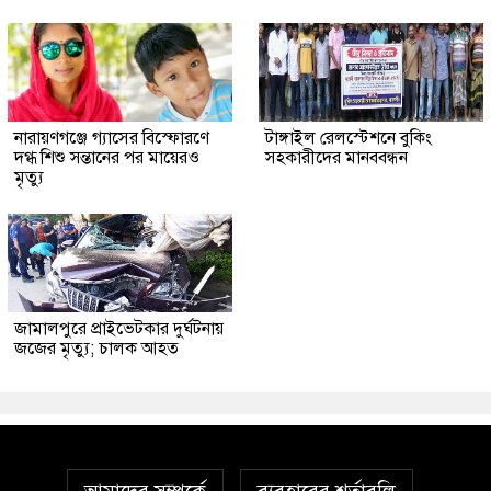
নারায়ণগঞ্জে গ্যাসের বিস্ফোরণে
টাঙ্গাইল রেলস্টেশনে বুকিং
দগ্ধ শিশু সন্তানের পর মায়েরও
সহকারীদের মানববন্ধন
মৃত্যু
জামালপুরে প্রাইভেটকার দুর্ঘটনায়
জজের মৃত্যু; চালক আহত
আমাদের সম্পর্কে
ব্যবহারের শর্তাবলি