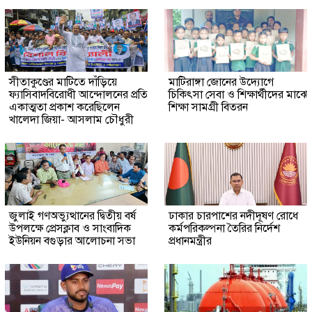
সীতাকুণ্ডের মাটিতে দাঁড়িয়ে
মাটিরাঙ্গা জোনের উদ্যোগে
ফ্যাসিবাদবিরোধী আন্দোলনের প্রতি
চিকিৎসা সেবা ও শিক্ষার্থীদের মাঝে
একাত্মতা প্রকাশ করেছিলেন
শিক্ষা সামগ্রী বিতরন
খালেদা জিয়া- আসলাম চৌধুরী
জুলাই গণঅভ্যুত্থানের দ্বিতীয় বর্ষ
ঢাকার চারপাশের নদীদূষণ রোধে
উপলক্ষে প্রেসক্লাব ও সাংবাদিক
কর্মপরিকল্পনা তৈরির নির্দেশ
ইউনিয়ন বগুড়ার আলোচনা সভা
প্রধানমন্ত্রীর