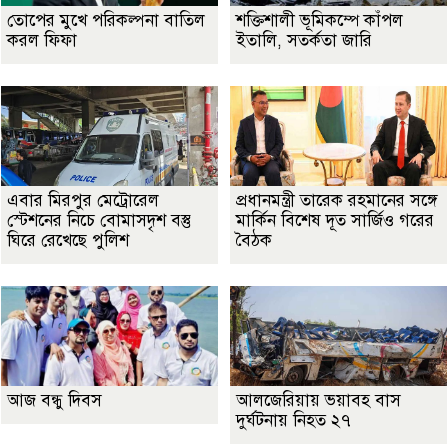
তোপের মুখে পরিকল্পনা বাতিল
শক্তিশালী ভূমিকম্পে কাঁপল
করল ফিফা
ইতালি, সতর্কতা জারি
এবার মিরপুর মেট্রোরেল
প্রধানমন্ত্রী তারেক রহমানের সঙ্গে
স্টেশনের নিচে বোমাসদৃশ বস্তু
মার্কিন বিশেষ দূত সার্জিও গরের
ঘিরে রেখেছে পুলিশ
বৈঠক
আজ বন্ধু দিবস
আলজেরিয়ায় ভয়াবহ বাস
দুর্ঘটনায় নিহত ২৭