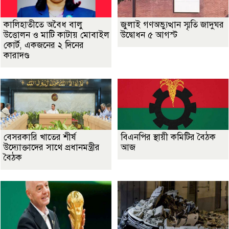
কালিহাতীতে অবৈধ বালু
জুলাই গণঅভ্যুত্থান স্মৃতি জাদুঘর
উত্তোলন ও মাটি কাটায় মোবাইল
উদ্বোধন ৫ আগস্ট
কোর্ট, একজনের ২ দিনের
কারাদণ্ড
বেসরকারি খাতের শীর্ষ
বিএনপির স্থায়ী কমিটির বৈঠক
উদ্যোক্তাদের সাথে প্রধানমন্ত্রীর
আজ
বৈঠক