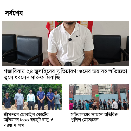
সর্বশেষ
গজারিয়ায় ২৪ জুলাইয়ের স্মৃতিচারণ: গুমের ভয়াবহ অভিজ্ঞতা
তুলে ধরলেন মারুফ মিয়াজি
শ্রীমঙ্গলে মোবাইল কোর্টের
সচিবালয়ের সামনে অতিরিক্ত
অভিযানে ৮০০ ঘনফুট বালু ও
পুলিশ মোতায়েন
সরঞ্জাম জব্দ