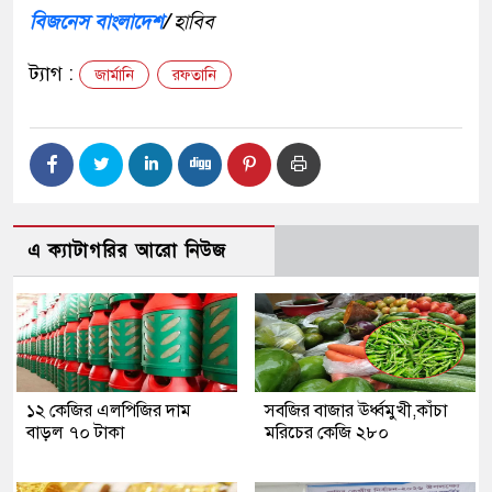
বিজনেস বাংলাদেশ
/
হাবিব
ট্যাগ :
জার্মানি
রফতানি
এ ক্যাটাগরির আরো নিউজ
১২ কেজির এলপিজির দাম
সবজির বাজার ঊর্ধ্বমুখী,কাঁচা
বাড়ল ৭০ টাকা
মরিচের কেজি ২৮০