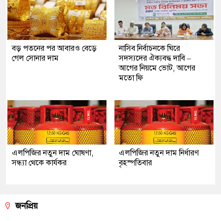
বড় পতনের পর আবারও বেড়ে
নাসিব নির্বাচনকে ঘিরে
গেল সোনার দাম
সদস্যদের ঐক্যবদ্ধ দাবি –
আগের নিয়মে ভোট, আগের
মতো ফি
এলপিজির নতুন দাম ঘোষণা,
এলপিজির নতুন দাম নির্ধারণ
সন্ধ্যা থেকে কার্যকর
বৃহস্পতিবার
জনপ্রিয়