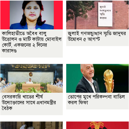
কালিহাতীতে অবৈধ বালু
জুলাই গণঅভ্যুত্থান স্মৃতি জাদুঘর
উত্তোলন ও মাটি কাটায় মোবাইল
উদ্বোধন ৫ আগস্ট
কোর্ট, একজনের ২ দিনের
কারাদণ্ড
বেসরকারি খাতের শীর্ষ
তোপের মুখে পরিকল্পনা বাতিল
উদ্যোক্তাদের সাথে প্রধানমন্ত্রীর
করল ফিফা
বৈঠক