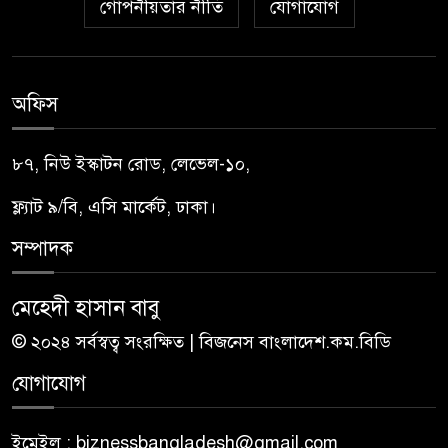
গোপনীয়তার নীতি
যোগাযোগ
অফিস
৮৭, নিউ ইস্কাটন রোড, লেভেল-১০,
ফ্ল্যাট ৯/বি, এসি মার্কেট, ঢাকা।
সম্পাদক
মেহেদী হাসান বাবু
© ২০২৪ সর্বস্বত্ব সংরক্ষিত | বিজনেস বাংলাদেশ.কম.বিডি
যোগাযোগ
ইমেইল : biznessbangladesh@gmail.com