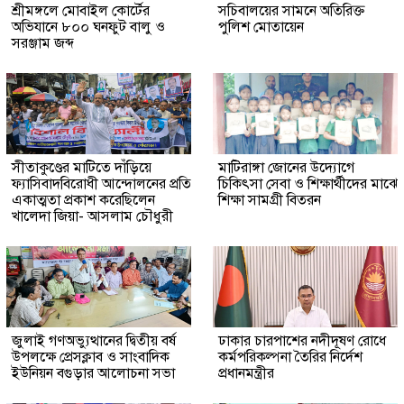
শ্রীমঙ্গলে মোবাইল কোর্টের
সচিবালয়ের সামনে অতিরিক্ত
অভিযানে ৮০০ ঘনফুট বালু ও
পুলিশ মোতায়েন
সরঞ্জাম জব্দ
সীতাকুণ্ডের মাটিতে দাঁড়িয়ে
মাটিরাঙ্গা জোনের উদ্যোগে
ফ্যাসিবাদবিরোধী আন্দোলনের প্রতি
চিকিৎসা সেবা ও শিক্ষার্থীদের মাঝে
একাত্মতা প্রকাশ করেছিলেন
শিক্ষা সামগ্রী বিতরন
খালেদা জিয়া- আসলাম চৌধুরী
জুলাই গণঅভ্যুত্থানের দ্বিতীয় বর্ষ
ঢাকার চারপাশের নদীদূষণ রোধে
উপলক্ষে প্রেসক্লাব ও সাংবাদিক
কর্মপরিকল্পনা তৈরির নির্দেশ
ইউনিয়ন বগুড়ার আলোচনা সভা
প্রধানমন্ত্রীর