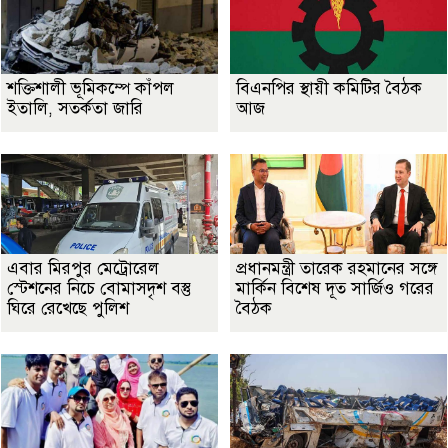
শক্তিশালী ভূমিকম্পে কাঁপল
বিএনপির স্থায়ী কমিটির বৈঠক
ইতালি, সতর্কতা জারি
আজ
এবার মিরপুর মেট্রোরেল
প্রধানমন্ত্রী তারেক রহমানের সঙ্গে
স্টেশনের নিচে বোমাসদৃশ বস্তু
মার্কিন বিশেষ দূত সার্জিও গরের
ঘিরে রেখেছে পুলিশ
বৈঠক