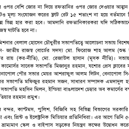
র ওপর বেশি জোর না দিয়ে রফতানির ওপর জোর দেওয়ার আহ্বান
ও মূল্য সংযোজন করের ফ্লাট রেট ১৫ শতাংশ না হয়ে বর্তমানে ব
ভিন্ন ভিন্ন হার করা হবে। আমদানি রফতানিকারকরা যদি সঠিকভাবে
জস্ব ঘাটতি হবে না।
িশনার বেলাল হোসেন চৌধুরীর সভাপতিত্বে আলোচনা সভায় বিশে
েন- জাতীয় রাজস্ব বোর্ডের সদস্য মো. ফিরোজ শাহ আলম (শুল্ক
র রায় (কর-নীতি), মো. রেজাউল হাসান (মূসক নীতি)। সভায় 
 কামাের্সর সাবেক সভাপতি মিজানুর রহমান, যশোর প্রেস ক্লাবের
 বেনাপোল পৌর সভার মেয়র আশরাফুল আলম লিটন, বেনাপোল সি
ের সভাপতি মফিজুর রহমান সজন, সাধারণ সম্পাদক এমদাদুল হ
র সভাপতি মহসিন মিলন, ইন্ডিয়া বাঙলাদেশ চেম্বার অব কমার্সের বন
তিয়ার রহমান প্রমুখ।
বন্দর, কাস্টমস, পুলিশ, বিজিবি সহ বিভিন্ন বিভাগের সরকারি উ
েতা এবং প্রিন্ট ও ইলেক্ট্রনিক মিডিয়ার প্রতিনিধিরা। এর আগে তিনি
ভ্রাম্যমাণ স্কেল ও বাইপাস সড়কের নিয়ন্ত্রণ কক্ষের উদ্বোধন কর