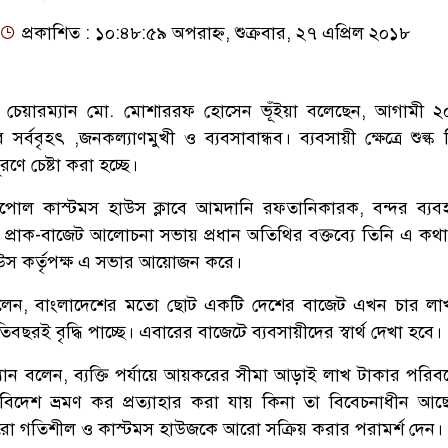
প্রকাশিত : ১০:৪৮:৫৯ অপরাহ্ন, শুক্রবার, ২৭ এপ্রিল ২০১৮
ের চেয়ারম্যান মো. মোশাররফ হোসেন ভূঁইয়া বলেছেন, আগামী 
র্ববৃহৎ ,জনকল্যাণমুখী ও ব্যবসাবান্ধব। ব্যবসায়ী ক্ষেত্রে শুল্ক ন
ে চেষ্টা করা হচ্ছে।
নাপোল কাস্টমস হাউস ক্লাবে আমদানি রফতানিকারক, বন্দর ব্যব
ে প্রাক-বাজেট আলোচনা সভায় প্রধান অতিথির বক্তব্যে তিনি এ কথ
উস কর্তৃপক্ষ এ সভার আয়োজন করে।
েন, বাংলাদেশের মতো ছোট একটি দেশের বাজেট এখন চার লা
তিবছরই বৃদ্ধি পাচ্ছে। এবারের বাজেটে ব্যবসায়ীদের স্বার্থ দেখা হবে।
ম্যান বলেন, ব্যক্তি পর্যায়ে আয়করের সীমা আড়াই লাখ টাকার পরিবর
িদেশ ভ্রমণ কর প্রত্যাহার করা যায় কিনা তা বিবেচনাধীন আছ
ো গতিশীল ও কাস্টমস হাউজকে আরো সক্রিয় করার পরামর্শ দেন।