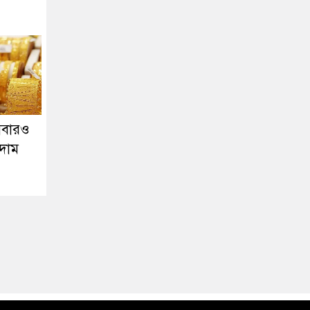
আবারও
দাম