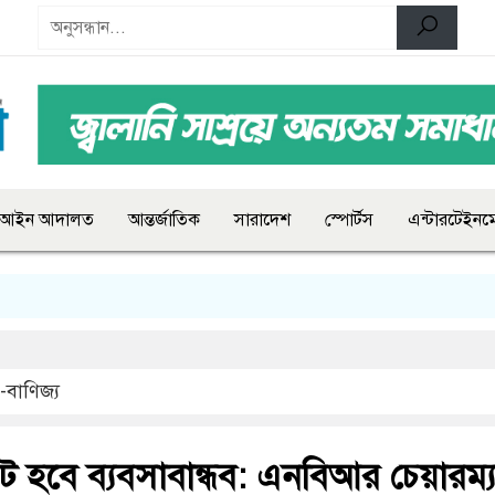
আইন আদালত
আন্তর্জাতিক
সারাদেশ
স্পোর্টস
এন্টারটেইনমে
-বাণিজ্য
 হবে ব্যবসাবান্ধব: এনবিআর চেয়ারম্