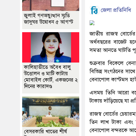
জেলা প্রতিনিধি
জুলাই গণঅভ্যুত্থান স্মৃতি
জাদুঘর উদ্বোধন ৫ আগস্ট
জাতীয় রাজস্ব বোর্ড
অর্থবছরের বাজেট হবে স
সমতা আনতে ঘাটতি পূরণ
শুক্রবার বিকেলে বে
কালিহাতীতে অবৈধ বালু
বিভিন্ন সংগঠনের সাথ
উত্তোলন ও মাটি কাটায়
বেনাপোল কাস্টমস হা
মোবাইল কোর্ট, একজনের ২
দিনের কারাদণ্ড
এসময় তিনি আরো বল
টাকায় দাঁড়িয়েছে যা প্র
রাজস্ব বোর্ডের চেয়ার
তিন লাখ টাকা এবং ব
বেনাপোল বন্দরকে আর
বেসরকারি খাতের শীর্ষ