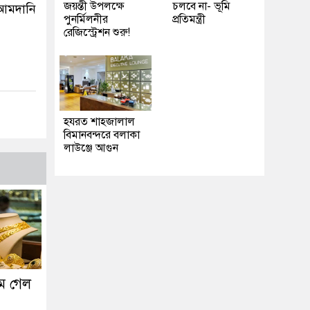
জয়ন্তী উপলক্ষে
চলবে না- ভূমি
 আমদানি
পুনর্মিলনীর
প্রতিমন্ত্রী
রেজিস্ট্রেশন শুরু!
হযরত শাহজালাল
বিমানবন্দরে বলাকা
লাউঞ্জে আগুন
ে গেল