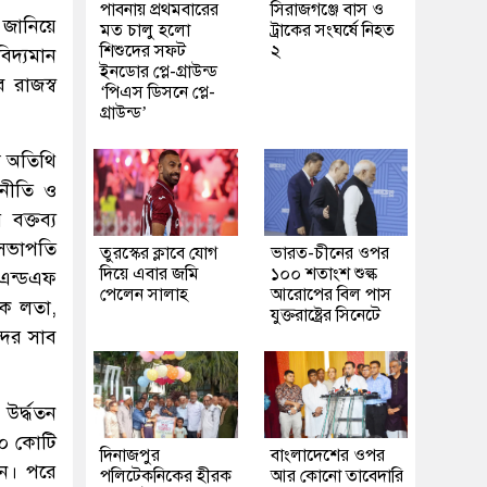
পাবনায় প্রথমবারের
সিরাজগঞ্জে বাস ও
 জানিয়ে
মত চালু হলো
ট্রাকের সংঘর্ষে নিহত
শিশুদের সফট
২
িদ্যমান
ইনডোর প্লে-গ্রাউন্ড
 রাজস্ব
‘পিএস ডিসনে প্লে-
গ্রাউন্ড’
ষ অতিথি
 নীতি ও
বক্তব্য
 সভাপতি
তুরস্কের ক্লাবে যোগ
ভারত-চীনের ওপর
দিয়ে এবার জমি
১০০ শতাংশ শুল্ক
এন্ডএফ
পেলেন সালাহ
আরোপের বিল পাস
ক লতা,
যুক্তরাষ্ট্রের সিনেটে
্দর সাব
র্দ্ধতন
 ৫০ কোটি
দিনাজপুর
বাংলাদেশের ওপর
েন। পরে
পলিটেকনিকের হীরক
আর কোনো তাবেদারি