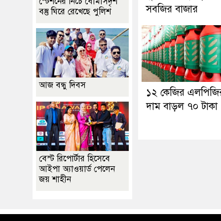
স্টেশনের নিচে বোমাসদৃশ
সবজির বাজার
বস্তু ঘিরে রেখেছে পুলিশ
আজ বন্ধু দিবস
১২ কেজির এলপিজি
দাম বাড়ল ৭০ টাকা
বেস্ট রিপোর্টার হিসেবে
আইপা অ্যাওয়ার্ড পেলেন
জয় শাহীন