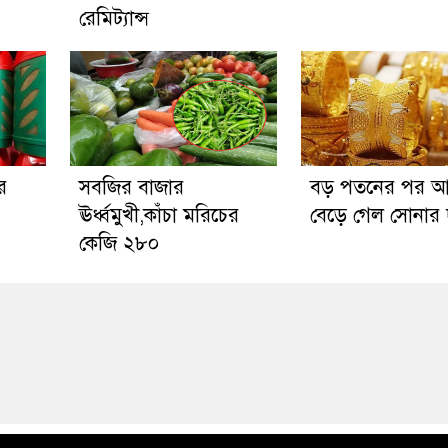
রেমিট্যান্স
র
সবজির বাজার
বড় পতনের পর 
ঊর্ধ্বমুখী,কাঁচা মরিচের
বেড়ে গেল সোনার 
কেজি ২৮০