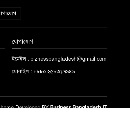
োগাযোগ
যোগাযোগ
ইমেইল : biznessbangladesh@gmail.com
মোবাইল : +৮৮০ ২৫৮৩১৭৯৪৬
Theme Developed BY
Business Bangladesh IT