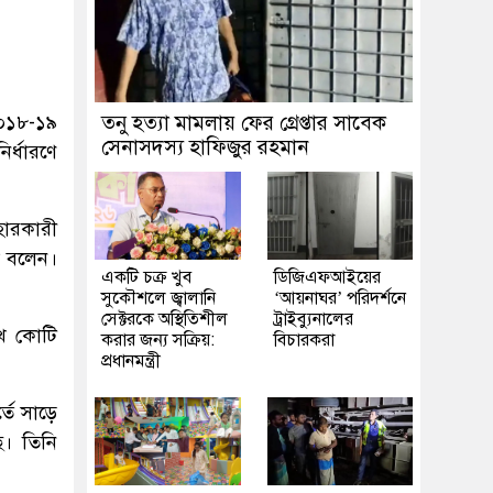
২০১৮-১৯
তনু হত্যা মামলায় ফের গ্রেপ্তার সাবেক
সেনাসদস্য হাফিজুর রহমান
ির্ধারণে
হারকারী
া বলেন।
একটি চক্র খুব
ডিজিএফআইয়ের
সুকৌশলে জ্বালানি
‘আয়নাঘর’ পরিদর্শনে
সেক্টরকে অস্থিতিশীল
ট্রাইব্যুনালের
খ কোটি
করার জন্য সক্রিয়:
বিচারকরা
প্রধানমন্ত্রী
্তে সাড়ে
ে। তিনি