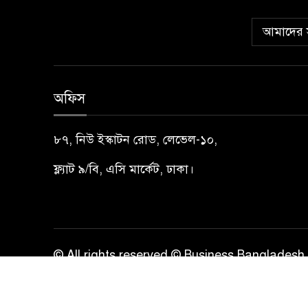
আমাদের স
অফিস
৮৭, নিউ ইস্কাটন রোড, লেভেল-১০,
ফ্ল্যাট ৯/বি, এসি মার্কেট, ঢাকা।
© All rights reserved © Business Bangladesh