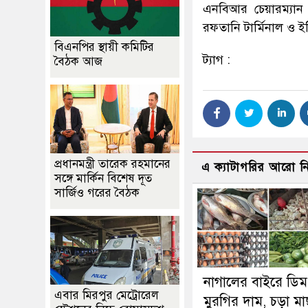
এনবিআর চেয়ারম্যান 
রফতানি টার্মিনাল ও ইন
বিএনপির স্থায়ী কমিটির
ট্যাগ :
বৈঠক আজ
প্রধানমন্ত্রী তারেক রহমানের
এ ক্যাটাগরির আরো 
সঙ্গে মার্কিন বিশেষ দূত
সার্জিও গরের বৈঠক
নাগালের বাইরে ডিম
এবার মিরপুর মেট্রোরেল
মুরগির দাম, চড়া ম