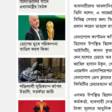
উদ্যোক্তাদের সাথে
ব্যবসায়ীদের আমদানি
প্রধানমন্ত্রীর বৈঠক
তিনি বলেন, এ বাজেটে
বিভিন্ন সেবার জন্য 
প্রদান করেন তাহলে রা
বেনাপোল কাস্টমস কম
হিসেবে উপস্থিত ছিল
তোপের মুখে পরিকল্পনা
বাতিল করল ফিফা
আইসিটি), কানন কুমা
দেন,যশোর চেম্বার অব
জাহিদ হাসান টকুন,
এজেন্টস এসোশিয়েশন
বেনাপোল প্রেস ক্লাবে
কিমিটির চেয়ারম্যান ম
শক্তিশালী ভূমিকম্পে কাঁপল
ইতালি, সতর্কতা জারি
এসময় উপস্থিত ছিলেন 
কর্মকর্তা, ব্যবসায়ী ন
টাকা মূল্যের আধুনিক 