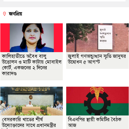
জনপ্রিয়
কালিহাতীতে অবৈধ বালু
জুলাই গণঅভ্যুত্থান স্মৃতি জাদুঘর
উত্তোলন ও মাটি কাটায় মোবাইল
উদ্বোধন ৫ আগস্ট
কোর্ট, একজনের ২ দিনের
কারাদণ্ড
বেসরকারি খাতের শীর্ষ
বিএনপির স্থায়ী কমিটির বৈঠক
উদ্যোক্তাদের সাথে প্রধানমন্ত্রীর
আজ