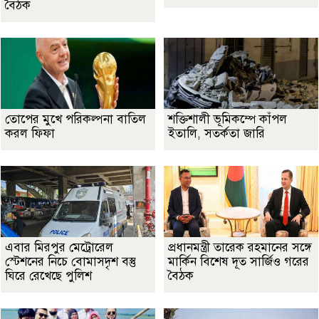
বৈঠক
তোপের মুখে পরিকল্পনা বাতিল
শক্তিশালী ভূমিকম্পে কাঁপল
করল ফিফা
ইতালি, সতর্কতা জারি
এবার মিরপুর মেট্রোরেল
প্রধানমন্ত্রী তারেক রহমানের সঙ্গে
স্টেশনের নিচে বোমাসদৃশ বস্তু
মার্কিন বিশেষ দূত সার্জিও গরের
ঘিরে রেখেছে পুলিশ
বৈঠক