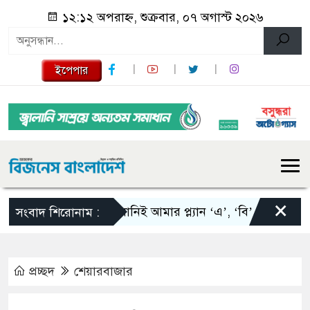
১২:১২ অপরাহ্ন, শুক্রবার, ০৭ অগাস্ট ২০২৬
ইপেপার
×
স্কালোনিই আমার প্ল্যান ‘এ’, ‘বি’ এবং ‘সি’: তাপিয়
সংবাদ শিরোনাম :
প্রচ্ছদ
শেয়ারবাজার