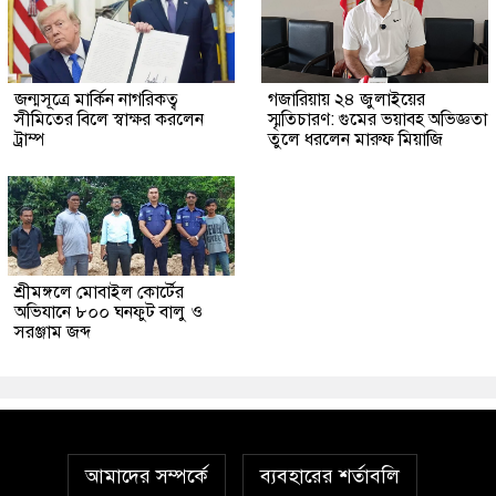
জন্মসূত্রে মার্কিন নাগরিকত্ব
গজারিয়ায় ২৪ জুলাইয়ের
সীমিতের বিলে স্বাক্ষর করলেন
স্মৃতিচারণ: গুমের ভয়াবহ অভিজ্ঞতা
ট্রাম্প
তুলে ধরলেন মারুফ মিয়াজি
শ্রীমঙ্গলে মোবাইল কোর্টের
অভিযানে ৮০০ ঘনফুট বালু ও
সরঞ্জাম জব্দ
আমাদের সম্পর্কে
ব্যবহারের শর্তাবলি