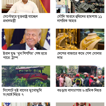
সেপ্টেম্বরে যুক্তরাষ্ট্র যাচ্ছেন
সৌদি আরবে হুথিদের হামলায় ১১
প্রধানমন্ত্রী
নাগরিক আহত
ইরান যুদ্ধ ‘খুব শিগগির’ শেষ হতে
দেশের বাজারে কমে গেল সোনার
পারে: ট্রাম্প
দাম
সিলেটে দুই বাসের মুখোমুখি
বগুড়ায় বাসচাপায় ৬ শ্রমিক নিহত
সংঘর্ষে নিহত ৭