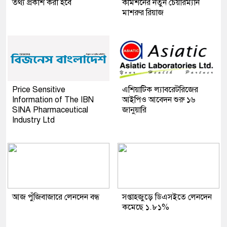
তথ্য প্রকাশ করা হবে
কমিশনের নতুন চেয়ারম্যান
মাশরুর রিয়াজ
Price Sensitive
এশিয়াটিক ল্যাবরেটরিজের
Information of The IBN
আইপিও আবেদন শুরু ১৬
SINA Pharmaceutical
জানুয়ারি
Industry Ltd
আজ পুঁজিবাজারে লেনদেন বন্ধ
সপ্তাহজুড়ে ডিএসইতে লেনদেন
কমেছে ১.৮১%