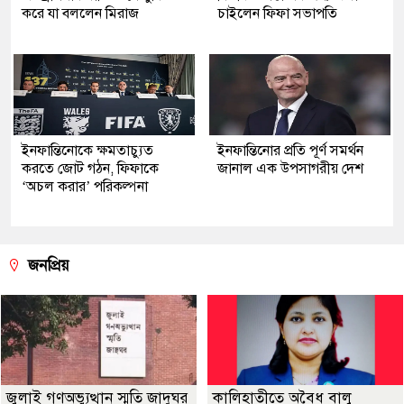
করে যা বললেন মিরাজ
চাইলেন ফিফা সভাপতি
ইনফান্তিনোকে ক্ষমতাচ্যুত
ইনফান্তিনোর প্রতি পূর্ণ সমর্থন
করতে জোট গঠন, ফিফাকে
জানাল এক উপসাগরীয় দেশ
‘অচল করার’ পরিকল্পনা
জনপ্রিয়
জুলাই গণঅভ্যুত্থান স্মৃতি জাদুঘর
কালিহাতীতে অবৈধ বালু