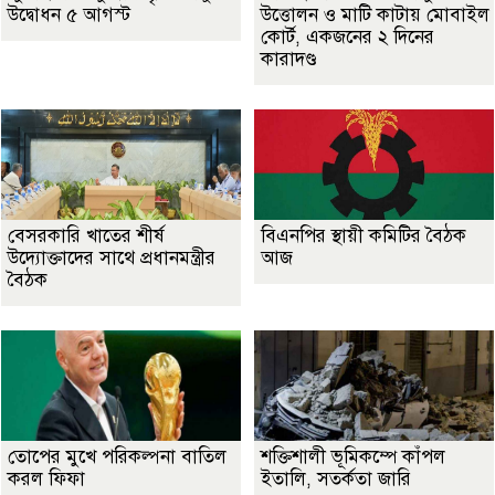
উদ্বোধন ৫ আগস্ট
উত্তোলন ও মাটি কাটায় মোবাইল
কোর্ট, একজনের ২ দিনের
কারাদণ্ড
বেসরকারি খাতের শীর্ষ
বিএনপির স্থায়ী কমিটির বৈঠক
উদ্যোক্তাদের সাথে প্রধানমন্ত্রীর
আজ
বৈঠক
তোপের মুখে পরিকল্পনা বাতিল
শক্তিশালী ভূমিকম্পে কাঁপল
করল ফিফা
ইতালি, সতর্কতা জারি