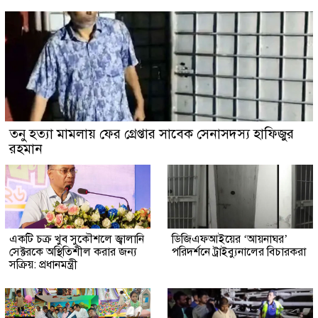
তনু হত্যা মামলায় ফের গ্রেপ্তার সাবেক সেনাসদস্য হাফিজুর
রহমান
একটি চক্র খুব সুকৌশলে জ্বালানি
ডিজিএফআইয়ের ‘আয়নাঘর’
সেক্টরকে অস্থিতিশীল করার জন্য
পরিদর্শনে ট্রাইব্যুনালের বিচারকরা
সক্রিয়: প্রধানমন্ত্রী