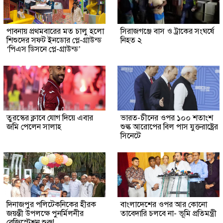
পাবনায় প্রথমবারের মত চালু হলো
সিরাজগঞ্জে বাস ও ট্রাকের সংঘর্ষে
শিশুদের সফট ইনডোর প্লে-গ্রাউন্ড
নিহত ২
‘পিএস ডিসনে প্লে-গ্রাউন্ড’
তুরস্কের ক্লাবে যোগ দিয়ে এবার
ভারত-চীনের ওপর ১০০ শতাংশ
জমি পেলেন সালাহ
শুল্ক আরোপের বিল পাস যুক্তরাষ্ট্রের
সিনেটে
দিনাজপুর পলিটেকনিকের হীরক
বাংলাদেশের ওপর আর কোনো
জয়ন্তী উপলক্ষে পুনর্মিলনীর
তাবেদারি চলবে না- ভূমি প্রতিমন্ত্রী
রেজিস্ট্রেশন শুরু!